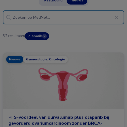
Nascholing
Nieuws
32 resultaten
olaparib
✕
Nieuws
Gynaecologie, Oncologie
PFS-voordeel van durvalumab plus olaparib bij
gevorderd ovariumcarcinoom zonder BRCA-