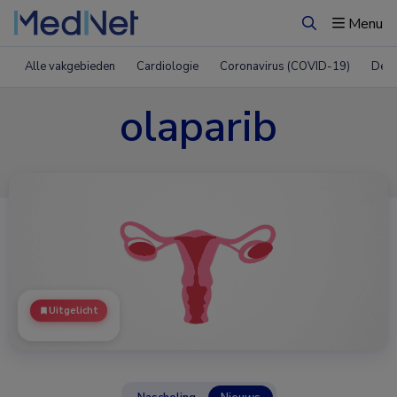
Menu
Zoeken
Alle vakgebieden
Cardiologie
Coronavirus (COVID-19)
Derm
olaparib
Uitgelicht