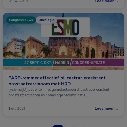
Lees meer →
28 nov. 2019
Congresnieuws
Oncologie
PARP-remmer effectief bij castratieresistent
prostaatcarcinoom met HRD
[vsb-no]Bij patiënten met gemetastaseerd, castratieresistent
prostaatcarcinoom en homologe recombinatie …
Lees meer →
1 okt. 2019