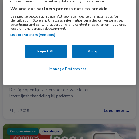
cookies, these do not record any data about you as a person
Nieuws
Oncologie
We and our partners process data to provide:
Use precise geolocation data. Actively scan device characteristics for
identification. Store and/or access information on a device. Personalised
advertising and content, advertising and content measurement, audience
research and services development.
List of Partners (vendors)
Reject All
I Accept
Manage Preferences
Veel nieuwe behandelopties voor gemetastaseerd,
hormoonreceptorpositief, HER2-negatief
mammacarcinoom
De afgelopen tijd zijn er voor de tweede- of
laterelijnsbehandeling bij patiënten …
Lees meer →
31 jul. 2025
Congresnieuws
Oncologie