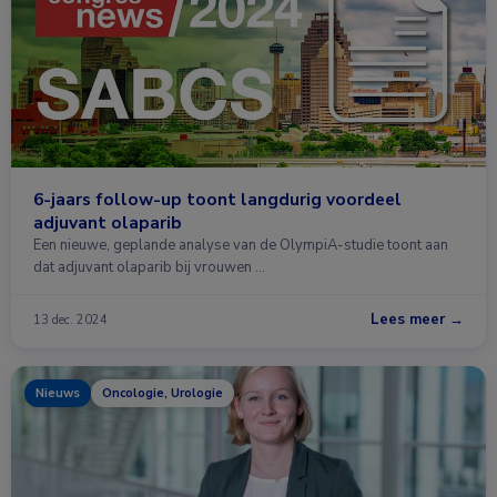
6-jaars follow-up toont langdurig voordeel
adjuvant olaparib
Een nieuwe, geplande analyse van de OlympiA-studie toont aan
dat adjuvant olaparib bij vrouwen …
Lees meer →
13 dec. 2024
Nieuws
Oncologie, Urologie