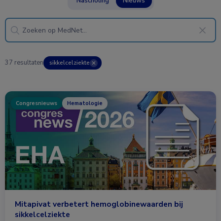
Nascholing
Nieuws
37 resultaten
sikkelcelziekte
✕
Congresnieuws
Hematologie
Mitapivat verbetert hemoglobinewaarden bij
sikkelcelziekte