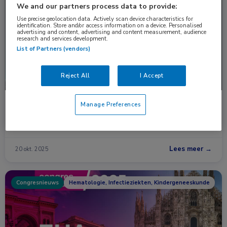
Nieuws
Hematologie
We and our partners process data to provide:
Use precise geolocation data. Actively scan device characteristics for
identification. Store and/or access information on a device. Personalised
advertising and content, advertising and content measurement, audience
research and services development.
List of Partners (vendors)
Reject All
I Accept
Snelle behandeling bij sikkelcelcrisis
Manage Preferences
Volwassen sikkelcelpatiënten met een acute pijnaanval kunnen
terecht in een speciaal VIP …
Lees meer →
20 okt. 2025
Congresnieuws
Hematologie, Infectieziekten, Kindergeneeskunde