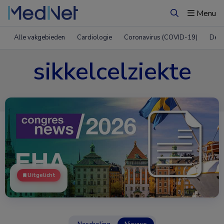
Menu
Zoeken
Alle vakgebieden
Cardiologie
Coronavirus (COVID-19)
Derm
sikkelcelziekte
Uitgelicht