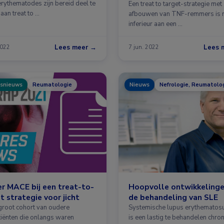
erythematodes zijn bereid deel te
Een treat to target-strategie met
aan treat to …
afbouwen van TNF-remmers is n
inferieur aan een …
Lees meer →
Lees 
2022
7 jun. 2022
snieuws
Reumatologie
Nieuws
Nefrologie, Reumatolo
r MACE bij een treat-to-
Hoopvolle ontwikkelinge
t strategie voor jicht
de behandeling van SLE
 groot cohort van oudere
Systemische lupus erythematosu
atiënten die onlangs waren
is een lastig te behandelen chro