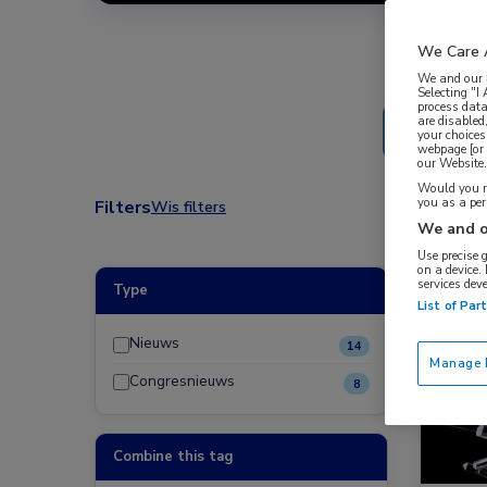
We Care 
We and our
Selecting "I
process data
are disabled
your choices
webpage [or 
our Website. 
Would you ra
you as a pe
Filters
Wis filters
We and o
Use precise 
on a device.
services dev
Type
Nieuw
List of Par
Nieuws
14
Manage P
Congresnieuws
8
Combine this tag