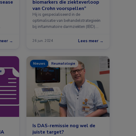
isease
biomarkers die ziekteverloop
van Crohn voorspellen”
Hij is gespecialiseerd in de
optimalisatie van behandelstrategieën
…
bij inflammatoire darmziekten (IBD).
Mark Löwenberg …
meer →
Lees meer →
26 jun. 2024
Nieuws
Reumatologie
e
Is DAS-remissie nog wel de
IA
juiste target?