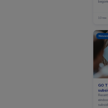
begonn
therap
10 nov.
Nieuw
GO T
subsi
Recent
eindoo
subsid