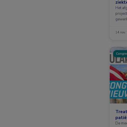
ziekt
Het af
projec
gewerk
14 nov.
Congre
Treat
patië
De mee