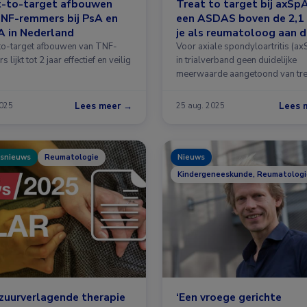
t-to-target afbouwen
Treat to target bij axSpA:
NF-remmers bij PsA en
een ASDAS boven de 2,1
A in Nederland
je als reumatoloog aan 
slag’
to-target afbouwen van TNF-
Voor axiale spondyloartritis (ax
 lijkt tot 2 jaar effectief en veilig
in trialverband geen duidelijke
meerwaarde aangetoond van tre
Lees meer →
Lees 
2025
25 aug. 2025
snieuws
Reumatologie
Nieuws
Kindergeneeskunde, Reumatologi
zuurverlagende therapie
‘Een vroege gerichte