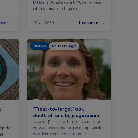
D’Haens (Amsterdam UMC) en enkele
internationale collega’s een …
meer →
Lees meer →
18 sep. 2020
Nieuws
Reumatologie
t
‘Treat-to-target' óók
doeltreffend bij jeugdreuma
[vsb-no]‘Treat-to-target’ is binnen de
volwassen reumazorg een populairder
 op de
wordende behandelstrategie …
he