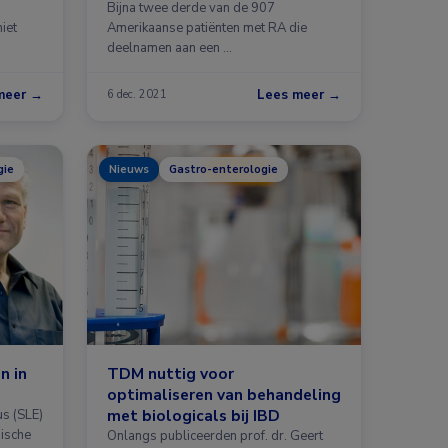
Bijna twee derde van de 907
iet
Amerikaanse patiënten met RA die
deelnamen aan een …
meer →
Lees meer →
6 dec. 2021
gie
Nieuws
Gastro-enterologie
n in
TDM nuttig voor
optimaliseren van behandeling
met biologicals bij IBD
s (SLE)
nische
Onlangs publiceerden prof. dr. Geert