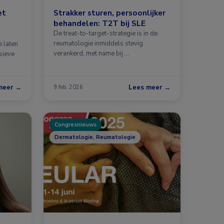
et
Strakker sturen, persoonlijker
behandelen: T2T bij SLE
De treat-to-target-strategie is in de
reumatologie inmiddels stevig
 laten
verankerd, met name bij …
sieve
meer →
Lees meer →
9 feb. 2026
Congresnieuws
Dermatologie, Reumatologie