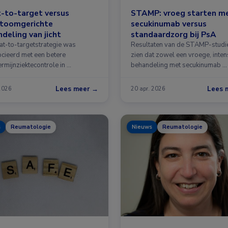
-to-target versus
STAMP: vroeg starten m
toomgerichte
secukinumab versus
deling van jicht
standaardzorg bij PsA
eat-to-targetstrategie was
Resultaten van de STAMP-studie
cieerd met een betere
zien dat zowel een vroege, inten
rmijnziektecontrole in …
behandeling met secukinumab …
Lees meer →
Lees 
2026
20 apr. 2026
s
Reumatologie
Nieuws
Reumatologie