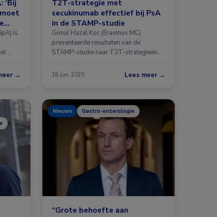
 ‘Bij
T2T-strategie met
 moet
secukinumab effectief bij PsA
de
in de STAMP-studie
SpA) is
Gonul Hazal Koc (Erasmus MC)
presenteerde resultaten van de
at …
STAMP-studie naar T2T-strategieën
bij …
meer →
Lees meer →
18 jun. 2025
Nieuws
Gastro-enterologie
e
“Grote behoefte aan