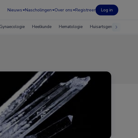
Nieuws
Nascholingen
Over ons
Registreer
Log in
Gynaecologie
Heelkunde
Hematologie
Huisartsgeneeskunde