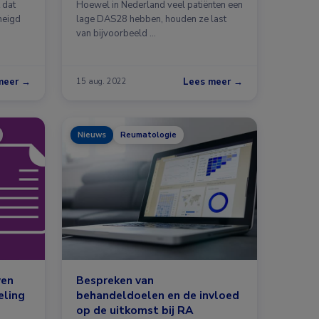
 dat
Hoewel in Nederland veel patiënten een
neigd
lage DAS28 hebben, houden ze last
van bijvoorbeeld …
meer →
Lees meer →
15 aug. 2022
Nieuws
Reumatologie
wen
Bespreken van
eling
behandeldoelen en de invloed
op de uitkomst bij RA