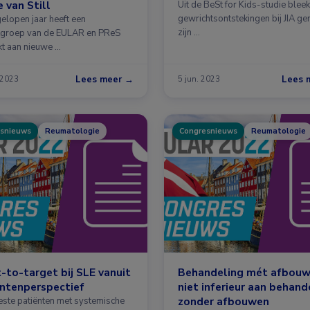
e van Still
Uit de BeSt for Kids-studie bleek
gewrichtsontstekingen bij JIA ge
gelopen jaar heeft een
zijn …
tgroep van de EULAR en PReS
t aan nieuwe …
Lees meer →
Lees 
 2023
5 jun. 2023
snieuws
Reumatologie
Congresnieuws
Reumatologie
-to-target bij SLE vanuit
Behandeling mét afbou
ntenperspectief
niet inferieur aan behand
zonder afbouwen
ste patiënten met systemische