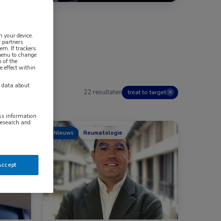
n your device.
 partners
em. If trackers
 menu to change
 of the
e effect within
y data about
22 resultaten
treat to target
✕
ess information
research and
ologie
Nieuws
Reumatologie
Accept