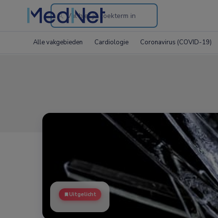
Search
through
Alle vakgebieden
Cardiologie
Coronavirus (COVID-19)
the
website
Uitgelicht