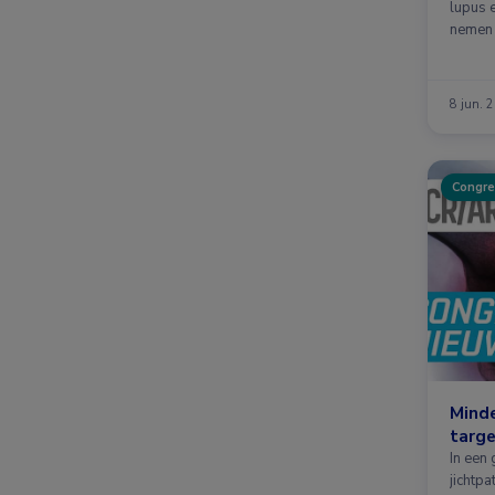
lupus 
nemen 
8 jun. 
Congre
Minde
targe
In een
jichtp