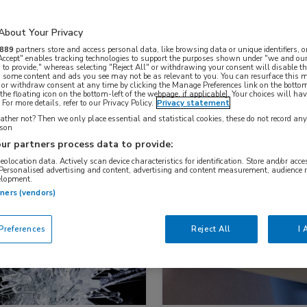
About Your Privacy
Nascholing
Nieuws
889
partners store and access personal data, like browsing data or unique identifiers, o
 Accept" enables tracking technologies to support the purposes shown under "we and our
 to provide," whereas selecting "Reject All" or withdrawing your consent will disable th
, some content and ads you see may not be as relevant to you. You can resurface this
 or withdraw consent at any time by clicking the Manage Preferences link on the bottom
the floating icon on the bottom-left of the webpage, if applicable]. Your choices will hav
For more details, refer to our Privacy Policy.
Privacy statement
ther not? Then we only place essential and statistical cookies, these do not record an
rson
ur partners process data to provide:
geolocation data. Actively scan device characteristics for identification. Store and/or acc
 Personalised advertising and content, advertising and content measurement, audience 
elopment.
s
Reumatologie
Nieuws
Dermatologie, Reumat
tners (vendors)
references
Reject All
I 