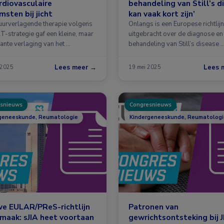
rdiovasculaire
behandeling van Still’s d
msten bij jicht
kan vaak kort zijn’
uurverlagende therapie volgens
Onlangs is een Europese richtlijn
T-strategie gaf een kleine, maar
uitgebracht over de diagnose en
cante verlaging van het …
behandeling van Still’s disease 
Lees meer →
Lees 
 2025
19 mei 2025
snieuws
Congresnieuws
geneeskunde, Reumatologie
Kindergeneeskunde, Reumatologi
e EULAR/PReS-richtlijn
Patronen van
 maak: sJIA heet voortaan
gewrichtsontsteking bij J