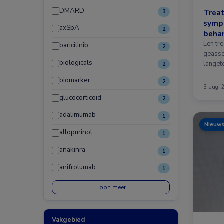
DMARD
Treat
3
symp
axSpA
2
behan
Een tr
baricitinib
2
geasso
biologicals
langete
2
biomarker
2
3 aug. 
glucocorticoid
2
adalimumab
1
Nieuw
allopurinol
1
anakinra
1
anifrolumab
1
Toon meer
Vakgebied