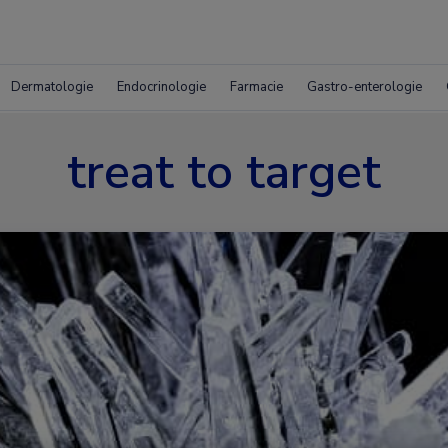
Dermatologie
Endocrinologie
Farmacie
Gastro-enterologie
treat to target