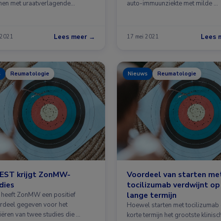
en met uraatverlagende
auto-immuunziekte met milde …
ie …
Lees meer →
Lees 
 2021
17 mei 2021
s
Reumatologie
Nieuws
Reumatologie
EST krijgt ZonMW-
Voordeel van starten me
dies
tocilizumab verdwijnt op
lange termijn
 heeft ZonMW een positief
rdeel gegeven voor het
Hoewel starten met tocilizumab
iëren van twee studies die …
korte termijn het grootste klinisc