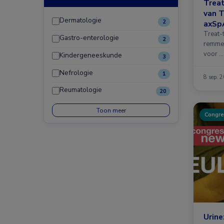
Trea
van T
Dermatologie
2
axSp
Treat-
Gastro-enterologie
2
remmers
voor …
Kindergeneeskunde
3
Nefrologie
1
8 sep. 
Reumatologie
20
Toon meer
Congre
Urine