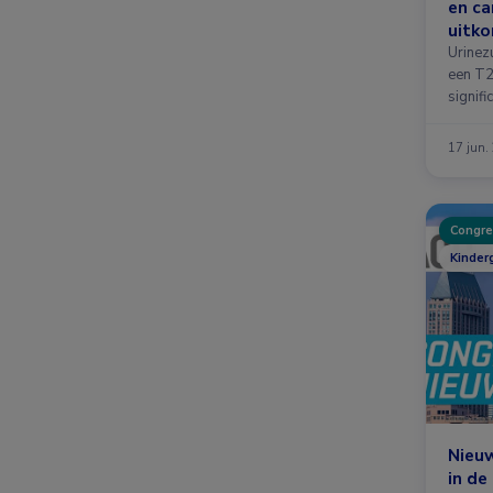
en ca
uitko
Urinez
een T2
signifi
17 jun.
Congre
Kinder
Nieuw
in de