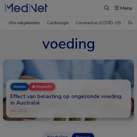
Menu
Zoeken
Alle vakgebieden
Cardiologie
Coronavirus (COVID-19)
Derm
voeding
Nieuws
Uitgelicht
Effect van belasting op ongezonde voeding
in Australië
juni 2026