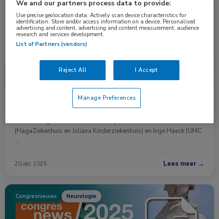
Nieuws
Dermatologie
We and our partners process data to provide:
Use precise geolocation data. Actively scan device characteristics for
identification. Store and/or access information on a device. Personalised
advertising and content, advertising and content measurement, audience
research and services development.
List of Partners (vendors)
Reject All
I Accept
Manage Preferences
De zorg voor patiënten met constitutioneel
eczeem structureel verbeteren
Dermatologen Anne-Moon van Tuyll van Serooskerken
(HagaZiekenhuis en Juliana Kinderziekenhuis) en Inge Haeck (UMC
…
Lees meer →
20 okt. 2025
Congresnieuws
Neurologie