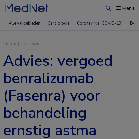
Menu
Zoeken
Alle vakgebieden
Cardiologie
Coronavirus (COVID-19)
Derm
Home
|
Farmacie
Advies: vergoed
benralizumab
(Fasenra) voor
behandeling
ernstig astma