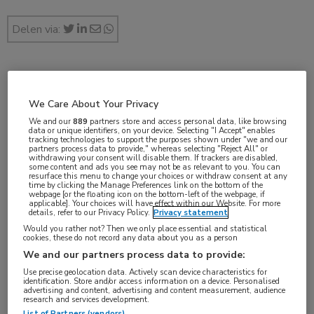
Delen via:
Vergoedingen en registraties
We Care About Your Privacy
1 min
We and our
889
partners store and access personal data, like browsing
data or unique identifiers, on your device. Selecting "I Accept" enables
jun 2024
tracking technologies to support the purposes shown under "we and our
partners process data to provide," whereas selecting "Reject All" or
withdrawing your consent will disable them. If trackers are disabled,
some content and ads you see may not be as relevant to you. You can
resurface this menu to change your choices or withdraw consent at any
time by clicking the Manage Preferences link on the bottom of the
Vakgebieden:
webpage [or the floating icon on the bottom-left of the webpage, if
applicable]. Your choices will have effect within our Website. For more
Farmacie
,
Longziekten
details, refer to our Privacy Policy.
Privacy statement
Would you rather not? Then we only place essential and statistical
cookies, these do not record any data about you as a person
Aandachtsgebieden:
We and our partners process data to provide:
Astma
Use precise geolocation data. Actively scan device characteristics for
identification. Store and/or access information on a device. Personalised
advertising and content, advertising and content measurement, audience
Tags:
research and services development.
List of Partners (vendors)