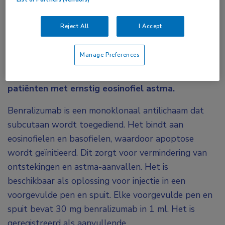
benralizumab
,
eosinofiel astma
,
ernstig astma
Reject All
I Accept
Zorginstituut Nederland heeft de minister voor
Medische Zorg geadviseerd om benralizumab
Manage Preferences
(Fasenra) te vergoeden uit het basispakket van
de zorgverzekering voor de behandeling van
patiënten met ernstig eosinofiel astma.
Benralizumab is een monoklonaal antilichaam dat
subcutaan wordt toegediend. Het bindt aan
eosinofielen en basofielen, waardoor apoptose
wordt geïnitieerd. Dit zorgt voor vermindering van
ontstekingen en astma-aanvallen. Het is
beschikbaar als oplossing voor injectie in een
voorgevulde pen en spuit. Elke voorgevulde pen en
spuit bevat 30 mg benralizumab in 1 ml. Het is
geregistreerd als aanvullende