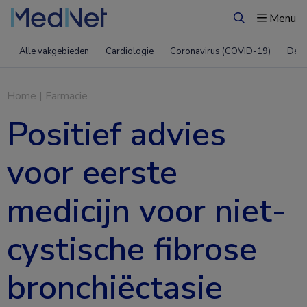
Menu
Zoeken
Alle vakgebieden
Cardiologie
Coronavirus (COVID-19)
Derm
Home
|
Farmacie
Positief advies
voor eerste
medicijn voor niet-
cystische fibrose
bronchiëctasie