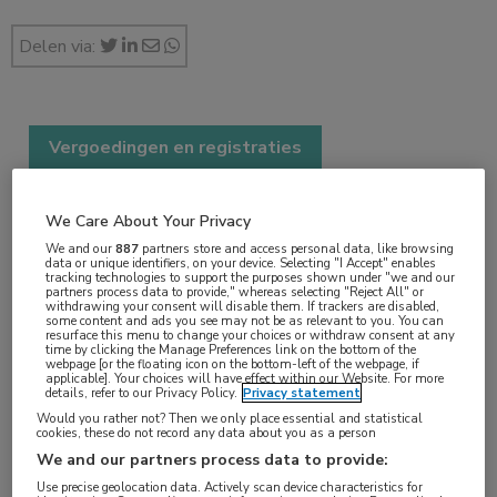
Delen via:
Vergoedingen en registraties
1 min
okt 2025
We Care About Your Privacy
We and our
887
partners store and access personal data, like browsing
data or unique identifiers, on your device. Selecting "I Accept" enables
tracking technologies to support the purposes shown under "we and our
partners process data to provide," whereas selecting "Reject All" or
Vakgebieden:
withdrawing your consent will disable them. If trackers are disabled,
some content and ads you see may not be as relevant to you. You can
Farmacie
,
Longziekten
resurface this menu to change your choices or withdraw consent at any
time by clicking the Manage Preferences link on the bottom of the
webpage [or the floating icon on the bottom-left of the webpage, if
applicable]. Your choices will have effect within our Website. For more
details, refer to our Privacy Policy.
Privacy statement
Would you rather not? Then we only place essential and statistical
cookies, these do not record any data about you as a person
Tags:
We and our partners process data to provide:
brensocatib
,
bronchiëctasie
Use precise geolocation data. Actively scan device characteristics for