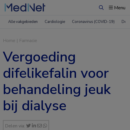
Menu
Zoeken
Alle vakgebieden
Cardiologie
Coronavirus (COVID-19)
Derm
Home
|
Farmacie
Vergoeding
difelikefalin voor
behandeling jeuk
bij dialyse
Delen via: