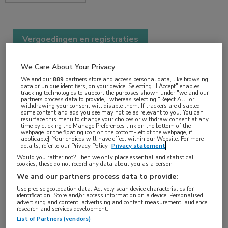
Vergoedingen en registraties
1 min
We Care About Your Privacy
okt 2023
We and our
889
partners store and access personal data, like browsing
data or unique identifiers, on your device. Selecting "I Accept" enables
tracking technologies to support the purposes shown under "we and our
partners process data to provide," whereas selecting "Reject All" or
withdrawing your consent will disable them. If trackers are disabled,
Vakgebieden:
some content and ads you see may not be as relevant to you. You can
resurface this menu to change your choices or withdraw consent at any
Farmacie
,
Nefrologie
time by clicking the Manage Preferences link on the bottom of the
webpage [or the floating icon on the bottom-left of the webpage, if
applicable]. Your choices will have effect within our Website. For more
details, refer to our Privacy Policy.
Privacy statement
Aandachtsgebieden:
Would you rather not? Then we only place essential and statistical
Chronische nierschade
,
Dialyse
cookies, these do not record any data about you as a person
We and our partners process data to provide:
Tags:
Use precise geolocation data. Actively scan device characteristics for
identification. Store and/or access information on a device. Personalised
difelikefalin
,
pruritus
advertising and content, advertising and content measurement, audience
research and services development.
List of Partners (vendors)