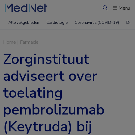
Menu
Zoeken
Alle vakgebieden
Cardiologie
Coronavirus (COVID-19)
Derm
Home
|
Farmacie
Zorginstituut
adviseert over
toelating
pembrolizumab
(Keytruda) bij