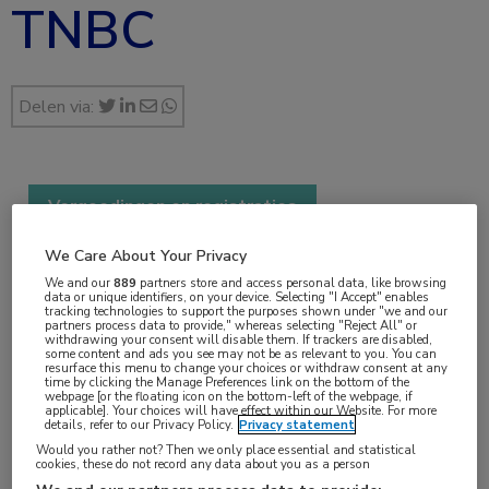
TNBC
Delen via:
Vergoedingen en registraties
1 min
We Care About Your Privacy
mei 2024
We and our
889
partners store and access personal data, like browsing
data or unique identifiers, on your device. Selecting "I Accept" enables
tracking technologies to support the purposes shown under "we and our
partners process data to provide," whereas selecting "Reject All" or
withdrawing your consent will disable them. If trackers are disabled,
some content and ads you see may not be as relevant to you. You can
Vakgebieden:
resurface this menu to change your choices or withdraw consent at any
time by clicking the Manage Preferences link on the bottom of the
Farmacie
,
Oncologie
webpage [or the floating icon on the bottom-left of the webpage, if
applicable]. Your choices will have effect within our Website. For more
details, refer to our Privacy Policy.
Privacy statement
Aandachtsgebieden:
Would you rather not? Then we only place essential and statistical
cookies, these do not record any data about you as a person
Borstkanker