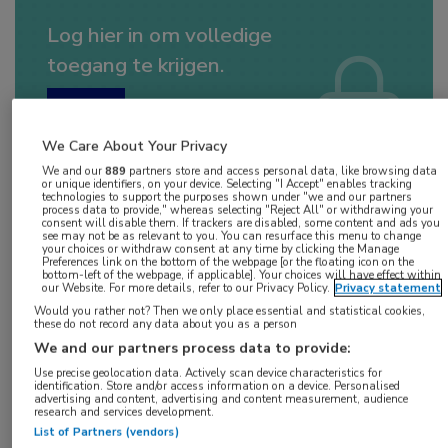
Log hier in om volledige
toegang te krijgen.
of
Account maken
Login
We Care About Your Privacy
We and our
889
partners store and access personal data, like browsing data
or unique identifiers, on your device. Selecting "I Accept" enables tracking
technologies to support the purposes shown under "we and our partners
process data to provide," whereas selecting "Reject All" or withdrawing your
consent will disable them. If trackers are disabled, some content and ads you
see may not be as relevant to you. You can resurface this menu to change
your choices or withdraw consent at any time by clicking the Manage
Preferences link on the bottom of the webpage [or the floating icon on the
bottom-left of the webpage, if applicable]. Your choices will have effect within
our Website. For more details, refer to our Privacy Policy.
Privacy statement
Would you rather not? Then we only place essential and statistical cookies,
Beoordeeld door kijkers
these do not record any data about you as a person
met een 8,2!
We and our partners process data to provide:
Use precise geolocation data. Actively scan device characteristics for
identification. Store and/or access information on a device. Personalised
Op
11 juni 2024
heeft deze uitzending live
advertising and content, advertising and content measurement, audience
research and services development.
plaats gevonden. Uitzending gemist? U kunt
List of Partners (vendors)