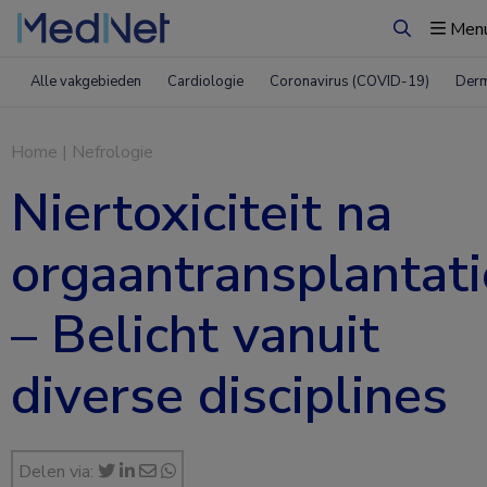
Men
Zoeken
Alle vakgebieden
Cardiologie
Coronavirus (COVID-19)
Derm
Home
|
Nefrologie
Niertoxiciteit na
orgaantransplantati
– Belicht vanuit
diverse disciplines
Delen via: