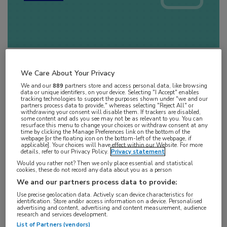
We Care About Your Privacy
We and our
889
partners store and access personal data, like browsing
data or unique identifiers, on your device. Selecting "I Accept" enables
Op
donderdag 14 november 2024
heeft
tracking technologies to support the purposes shown under "we and our
partners process data to provide," whereas selecting "Reject All" or
deze uitzending live plaats gevonden.
withdrawing your consent will disable them. If trackers are disabled,
some content and ads you see may not be as relevant to you. You can
Uitzending gemist? U kunt de webcast nu
resurface this menu to change your choices or withdraw consent at any
time by clicking the Manage Preferences link on the bottom of the
on demand bekijken wanneer het u uitkomt.
webpage [or the floating icon on the bottom-left of the webpage, if
applicable]. Your choices will have effect within our Website. For more
details, refer to our Privacy Policy.
Privacy statement
Would you rather not? Then we only place essential and statistical
cookies, these do not record any data about you as a person
We and our partners process data to provide:
Diabetespatiënten hebben vaak te maken met
Use precise geolocation data. Actively scan device characteristics for
identification. Store and/or access information on a device. Personalised
diverse huidproblemen, variërend van een droge huid
advertising and content, advertising and content measurement, audience
research and services development.
tot ernstige complicaties die u als zorgprofessional
List of Partners (vendors)