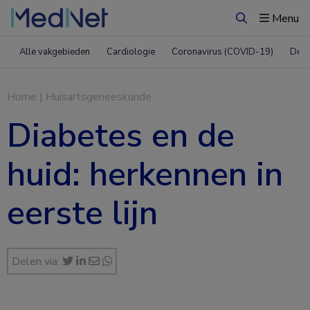
Menu
Zoeken
Alle vakgebieden
Cardiologie
Coronavirus (COVID-19)
Derm
Home
|
Huisartsgeneeskunde
Diabetes en de
huid: herkennen in
eerste lijn
Delen via: