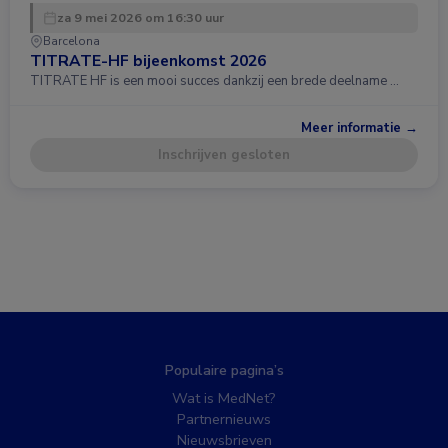
za 9 mei 2026 om 16:30 uur
Barcelona
TITRATE-HF bijeenkomst 2026
TITRATE HF is een mooi succes dankzij een brede deelname …
Meer informatie →
Inschrijven gesloten
Populaire pagina’s
Wat is MedNet?
Partnernieuws
Nieuwsbrieven