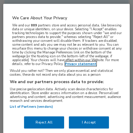
voor de 1e Nationale TITRATE HF
bijeenkomst in Houten (bij Utrecht)
We Care About Your Privacy
We and our
889
partners store and access personal data, like browsing
data or unique identifiers, on your device. Selecting "I Accept" enables
tracking technologies to support the purposes shown under "we and our
partners process data to provide," whereas selecting "Reject All" or
withdrawing your consent will disable them. If trackers are disabled,
some content and ads you see may not be as relevant to you. You can
NLHI en MedNet nodigen u van harte uit voor een
resurface this menu to change your choices or withdraw consent at any
time by clicking the Manage Preferences link on the bottom of the
extra kick-off webinar over het nieuwe
webpage [or the floating icon on the bottom-left of the webpage, if
applicable]. Your choices will have effect within our Website. For more
Nederlandse hartfalen registratie onderzoek
details, refer to our Privacy Policy.
Privacy statement
TITRATE-HF met een unieke nieuwe inslag. De
Would you rather not? Then we only place essential and statistical
cookies, these do not record any data about you as a person
focus van dit nieuwe project schiet recht in het
We and our partners process data to provide:
hart van uw poliklinische vragen die u heeft in de
Use precise geolocation data. Actively scan device characteristics for
identification. Store and/or access information on a device. Personalised
dagelijkse praktijk, namelijk richtlijn
advertising and content, advertising and content measurement, audience
research and services development.
implementatie:
List of Partners (vendors)
in welke volgorde en snelheid introduceren we de
Reject All
I Accept
vier pilaren?