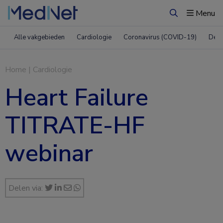
Menu
Zoeken
Alle vakgebieden
Cardiologie
Coronavirus (COVID-19)
Derm
Home
|
Cardiologie
Heart Failure
TITRATE-HF
webinar
Delen via: