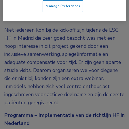
welke bijwerkingen ontstaan er?
Manage Preferences
staat dit in verhouding tot de prognose en
hartfalen opnames van patiënten?
Niet iedereen kon bij de kick-off zijn tijdens de ESC
HF in Madrid die zeer goed bezocht was met een
hoop interesse in dit project gekend door een
inclusieve samenwerking, spiegelinformatie en
adequate compensatie voor tijd. Er zijn geen aparte
studie visits. Daarom organiseren we voor diegene
die er niet bij konden zijn een extra webinar.
Inmiddels hebben zich veel centra enthousiast
ingeschreven voor actieve deelname en zijn de eerste
patiënten geregistreerd.
Programma – Implementatie van de richtlijn HF in
Nederland