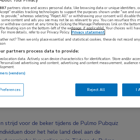
About Your Privacy
887
partners store and access personal data, like browsing data or unique identifiers, o
 Accept" enables tracking technologies to support the purposes shown under "we and our
 to provide," whereas selecting "Reject All" or withdrawing your consent will disable th
, some content and ads you see may not be as relevant to you. You can resurface this
 or withdraw consent at any time by clicking the Manage Preferences link on the bottom
the floating icon on the bottom-left of the webpage, if applicable]. Your choices will hav
For more details, refer to our Privacy Policy.
Privacy statement
ther not? Then we only place essential and statistical cookies, these do not record an
rson
ur partners process data to provide:
geolocation data. Actively scan device characteristics for identification. Store and/or acc
 Personalised advertising and content, advertising and content measurement, audience 
elopment.
tners (vendors)
nding live plaats gevonden.
references
Reject All
I 
n strijd voor de beker tijdens de Pulmo Pubquiz
ndividuen door het hele land deel aan de