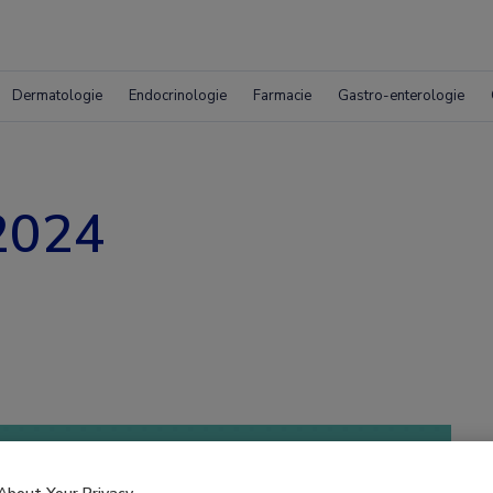
Dermatologie
Endocrinologie
Farmacie
Gastro-enterologie
2024
 krijgen.