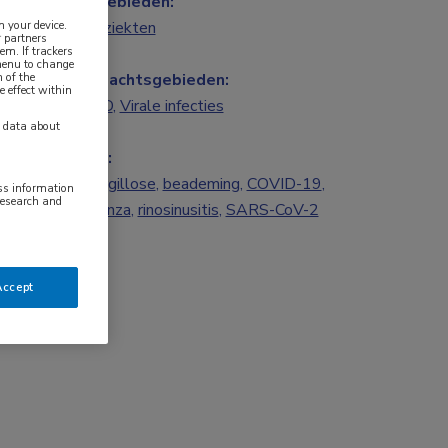
Vakgebieden:
n your device.
Longziekten
 partners
em. If trackers
 menu to change
 of the
Aandachtsgebieden:
e effect within
COPD
,
Virale infecties
y data about
Tags:
aspergillose
,
beademing
,
COVID-19
,
ess information
research and
influenza
,
rinosinusitis
,
SARS-CoV-2
Accept