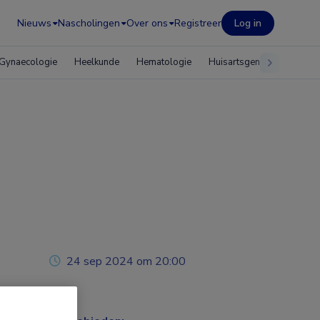
Nieuws
Nascholingen
Over ons
Registreer
Log in
Gynaecologie
Heelkunde
Hematologie
Huisartsgeneeskunde
24 sep 2024 om 20:00