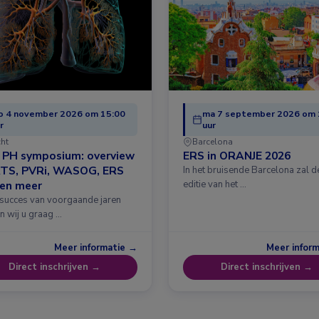
o 4 november 2026 om 15:00
ma 7 september 2026 om 
r
uur
cht
Barcelona
& PH symposium: overview
ERS in ORANJE 2026
ATS, PVRi, WASOG, ERS
In het bruisende Barcelona zal 
 en meer
editie van het …
 succes van voorgaande jaren
n wij u graag …
Meer informatie →
Meer infor
Direct inschrijven →
Direct inschrijven →