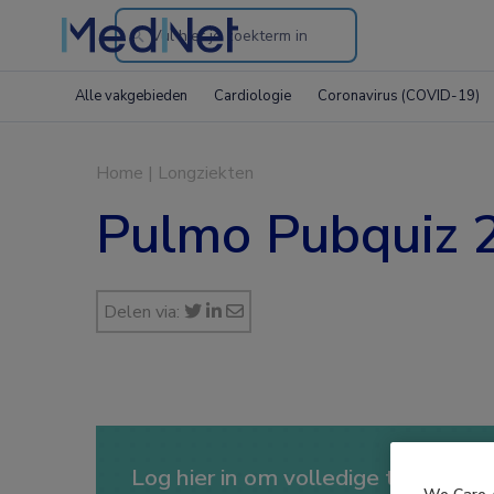
Search
through
Alle vakgebieden
Cardiologie
Coronavirus (COVID-19)
the
website
Home
|
Longziekten
Pulmo Pubquiz 
Delen via:
Log hier in om volledige toegang te