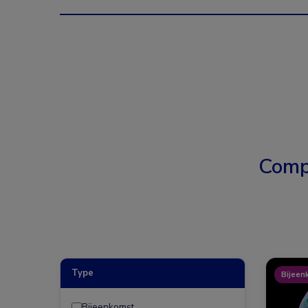
Comp
Type
Bijeen
Bijeenkomst