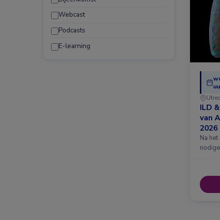
Webcast
Podcasts
E-learning
w
uu
Utre
ILD 
van 
2026
Na het
nodige