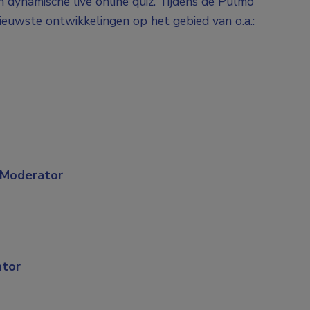
 dynamische live online quiz. Tijdens de Pulmo
ieuwste ontwikkelingen op het gebied van o.a.:
 Moderator
ator