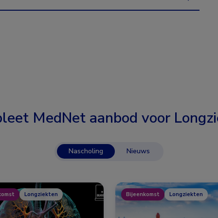
leet MedNet aanbod voor
Longzi
Nascholing
Nieuws
komst
Longziekten
Bijeenkomst
Longziekten