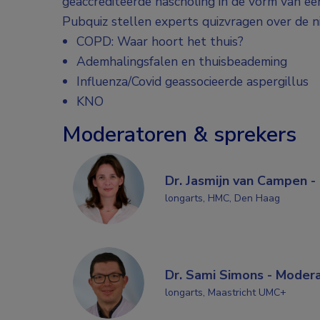
geaccrediteerde nascholing in de vorm van een
Pubquiz stellen experts quizvragen over de n
COPD: Waar hoort het thuis?
Ademhalingsfalen en thuisbeademing
Influenza/Covid geassocieerde aspergillus
KNO
Moderatoren & sprekers
Dr. Jasmijn van Campen -
longarts, HMC, Den Haag
Dr. Sami Simons - Moder
longarts, Maastricht UMC+