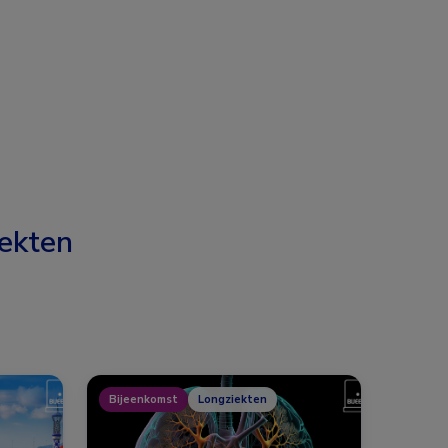
ekten
Bijeenkomst
Longziekten