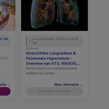
17:45
wo 29 oktober 2025 om 14:45
uur
Utrecht
Interstitiële Longziekten &
Pulmonale Hypertensie -
de 11e
Overview van ATS, WASOG,
ERS 2025 en meer
Na het succes van voorgaande jaren
nodigen wij u graag …
matie →
Meer informatie →
Inschrijven gesloten