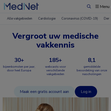
Menu
Zoeken
Alle vakgebieden
Cardiologie
Coronavirus (COVID-19)
Derm
Vergroot uw medische
vakkennis
30+
185+
8,1
bijeenkomsten per jaar,
webcasts voor
gemiddelde
door heel Europa
verschillende
beoordeling van onze
vakgebieden
nascholingen
Maak een gratis account aan
Log in