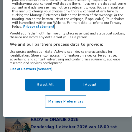
withdrawing your consent will disable them. If trackers are disabled, some
content and ads you see may not be as relevant to you. You can resurface
this menu to change your choices or withdraw consent at any time by
ERS in ORANJE 2026
clicking the Manage Preferences link on the bottom of the webpage [or the
floating icon on the bottom-left of the webpage, if applicable]. Your choices
Maandag 7 september 2026 van 17:45 tot
will have effect within our Website. For more details, refer to our Privacy
Policy.
Privacy statement
21:30 uur
Would you rather not? Then we only place essential and statistical cookies,
Barcelona
these do not record any data about you as a person
We and our partners process data to provide:
ESCRS in ORANJE 2026
Use precise geolocation data. Actively scan device characteristics for
identification. Store and/or access information on a device. Personalised
Zondag 13 september 2026 van 18:00 tot
advertising and content, advertising and content measurement, audience
21:45 uur
research and services development.
List of Partners (vendors)
Londen
EASD in ORANJE 2026
Reject All
I Accept
Dinsdag 29 september 2026 van 18:00 tot
21:45 uur
Manage Preferences
Milaan, Italië
EADV in ORANJE 2026
Donderdag 1 oktober 2026 van 18:00 tot