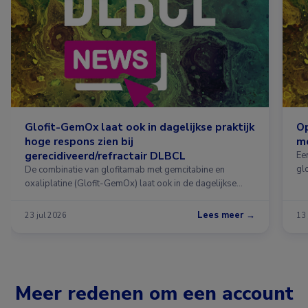
Glofit-GemOx laat ook in dagelijkse praktijk
Op
hoge respons zien bij
me
gerecidiveerd/refractair DLBCL
Ee
gl
De combinatie van glofitamab met gemcitabine en
(Ge
oxaliplatine (Glofit-GemOx) laat ook in de dagelijkse
gr
praktijk veelbelovende resultaten zien bij patiënten met
beh
gerecidiveerd of refractair grootcellig B-cellymfoom
Lees meer →
23 jul 2026
13 
vo
(DLBCL). In een Europese multicentercohortstudie
GO
werden hoge responspercentages gezien, ook bij
20
patiëntengroepen die niet waren opgenomen in de
la
registratiestudie.1 Dit artikel is onderdeel van het
DLBCL-dossier: de laatste stand […]
Meer redenen om een account