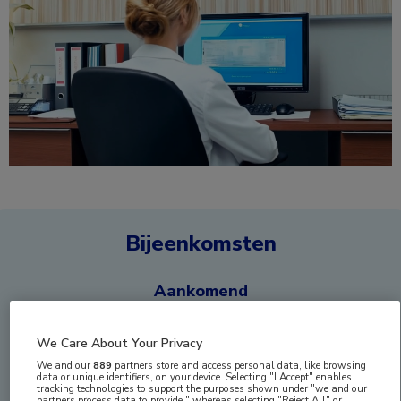
Bijeenkomsten
Aankomend
ESC in ORANJE 2026
We Care About Your Privacy
Zondag 30 augustus 2026 van 18:00 tot 21:30
We and our
889
partners store and access personal data, like browsing
uur
data or unique identifiers, on your device. Selecting "I Accept" enables
tracking technologies to support the purposes shown under "we and our
München
partners process data to provide," whereas selecting "Reject All" or