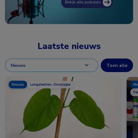
Laatste nieuws
Toon alle
Filter
op
type
Nieuws
Longziekten, Oncologie
Ni
Fa