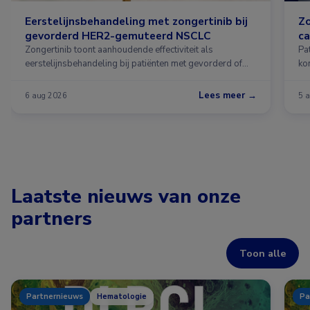
Eerstelijnsbehandeling met zongertinib bij
Zo
gevorderd HER2-gemuteerd NSCLC
ca
Zongertinib toont aanhoudende effectiviteit als
Pa
eerstelijnsbehandeling bij patiënten met gevorderd of
ko
gemetastaseerd HER2-gemuteerd niet-kleincellig
le
longcarcinoom (NSCLC). Dat blijkt uit een analyse van de
an
Lees meer →
6 aug 2026
5 
Beamion LUNG-1-studie.
wa
Ka
me
vo
Laatste nieuws van onze
partners
Toon alle
Partnernieuws
Hematologie
Pa