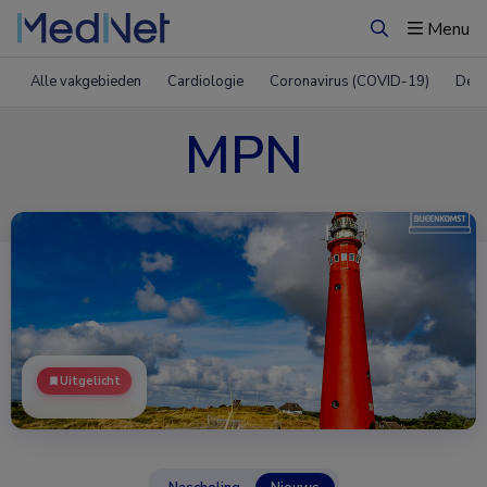
Menu
Zoeken
Alle vakgebieden
Cardiologie
Coronavirus (COVID-19)
Derm
MPN
Uitgelicht