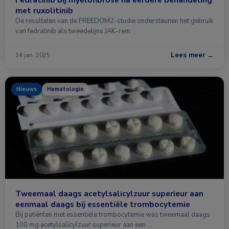
met ruxolitinib
De resultaten van de FREEDOM2-studie ondersteunen het gebruik
van fedratinib als tweedelijns JAK-rem …
Lees meer →
14 jan. 2025
Nieuws
Hematologie
Tweemaal daags acetylsalicylzuur superieur aan
eenmaal daags bij essentiële trombocytemie
Bij patiënten met essentiële trombocytemie was tweemaal daags
100 mg acetylsalicylzuur superieur aan een …