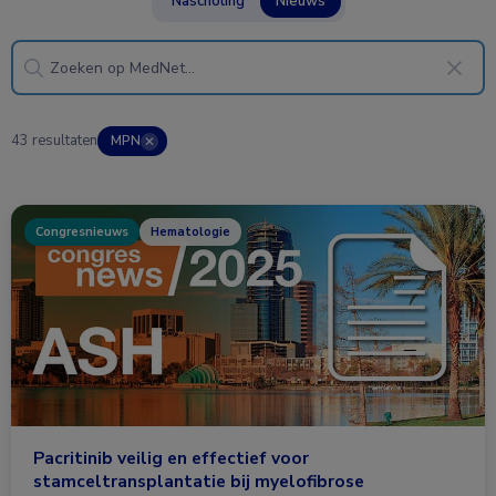
Nascholing
Nieuws
43 resultaten
MPN
✕
Congresnieuws
Hematologie
Pacritinib veilig en effectief voor
stamceltransplantatie bij myelofibrose