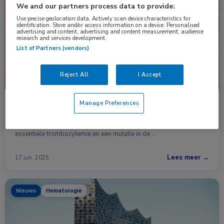
Congresnieuws
Hematologie
We and our partners process data to provide:
Use precise geolocation data. Actively scan device characteristics for
identification. Store and/or access information on a device. Personalised
advertising and content, advertising and content measurement, audience
research and services development.
List of Partners (vendors)
Reject All
I Accept
Nieuwe inzichten in kliniek en overleving van MPL-
Manage Preferences
gemuteerde ET
Een European LeukemiaNet-studie onder 312 patiënten met
essentiële trombocytemie en een mutatie in de …
Lees meer →
17 jun. 2025
Nieuws
Hematologie