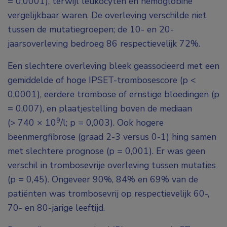
= 0,0001), terwijl leukocyten en hemoglobine
vergelijkbaar waren. De overleving verschilde niet
tussen de mutatiegroepen; de 10- en 20-
jaarsoverleving bedroeg 86 respectievelijk 72%.
Een slechtere overleving bleek geassocieerd met een
gemiddelde of hoge IPSET-trombosescore (p <
0,0001), eerdere trombose of ernstige bloedingen (p
= 0,007), en plaatjestelling boven de mediaan
9
(> 740 × 10
/l; p = 0,003). Ook hogere
beenmergfibrose (graad 2-3 versus 0-1) hing samen
met slechtere prognose (p = 0,001). Er was geen
verschil in trombosevrije overleving tussen mutaties
(p = 0,45). Ongeveer 90%, 84% en 69% van de
patiënten was trombosevrij op respectievelijk 60-,
70- en 80-jarige leeftijd.