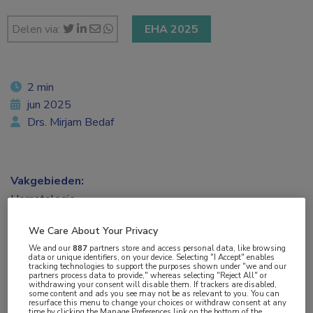
Delen via:
EHA 2025
2 min
jun 2025
Drs. Mirjam Bedaf
Vakgebieden:
Hematologie
We Care About Your Privacy
Aandachtsgebieden:
We and our
887
partners store and access personal data, like browsing
MPN
data or unique identifiers, on your device. Selecting "I Accept" enables
tracking technologies to support the purposes shown under "we and our
partners process data to provide," whereas selecting "Reject All" or
withdrawing your consent will disable them. If trackers are disabled,
Tags:
some content and ads you see may not be as relevant to you. You can
resurface this menu to change your choices or withdraw consent at any
trombocytemie
time by clicking the Manage Preferences link on the bottom of the