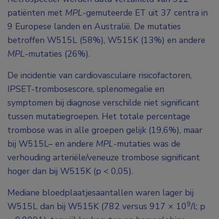
patiënten met
MPL
-gemuteerde ET uit 37 centra in
9 Europese landen en Australië. De mutaties
betroffen
W515L
(58%),
W515K
(13%) en andere
MPL
-mutaties (26%).
De incidentie van cardiovasculaire risicofactoren,
IPSET-trombosescore, splenomegalie en
symptomen bij diagnose verschilde niet significant
tussen mutatiegroepen. Het totale percentage
trombose was in alle groepen gelijk (19,6%), maar
bij
W515L
– en andere
MPL
-mutaties was de
verhouding arteriële/veneuze trombose significant
hoger dan bij
W515K
(p < 0,05).
Mediane bloedplaatjesaantallen waren lager bij
9
W515L
dan bij
W515K
(782 versus 917 × 10
/l; p