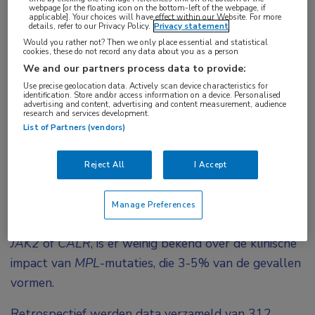
webpage [or the floating icon on the bottom-left of the webpage, if
applicable]. Your choices will have effect within our Website. For more
details, refer to our Privacy Policy.
Privacy statement
Een European LeukemiaNet-studie onder 312
Would you rather not? Then we only place essential and statistical
cookies, these do not record any data about you as a person
patiënten met essentiële trombocytemie en een
We and our partners process data to provide:
mutatie in de trombopoëtinereceptor levert
Use precise geolocation data. Actively scan device characteristics for
belangrijke nieuwe klinische inzichten op. Het
identification. Store and/or access information on a device. Personalised
advertising and content, advertising and content measurement, audience
betreft het tot nu toe grootste cohort van deze
research and services development.
List of Partners (vendors)
zeldzame subgroep.
Essentiële trombocytemie (ET) is een
Reject All
I Accept
myeloproliferatief neoplasma (MPN) met verhoogde
bloedplaatjes en risico op trombose en bloedingen.
Manage Preferences
Terwijl de meeste ET-patiënten mutaties dragen in
JAK2
of
CALR
, is er weinig bekend over de klinische
impact van
MPL
-mutaties, die 3-5% van de gevallen
vormen.
Retrospectief werden data verzameld van 312