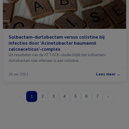
Sulbactam-durlobactam versus colistine bij
infecties door ‘Acinetobacter baumannii
calcoaceticus’-complex
Uit resultaten van de ATTACK-studie blijkt dat sulbactam-
durlobactam niet-inferieur is aan colistine …
Lees meer →
28 nov. 2023
‹
1
2
3
4
5
6
7
›