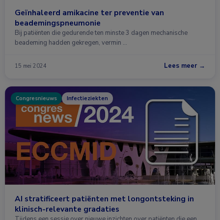
Geïnhaleerd amikacine ter preventie van
beademingspneumonie
Bij patiënten die gedurende ten minste 3 dagen mechanische
beademing hadden gekregen, vermin …
Lees meer →
15 mei 2024
Congresnieuws
Infectieziekten
AI stratificeert patiënten met longontsteking in
klinisch-relevante gradaties
Tijdens een sessie over nieuwe inzichten over patiënten die een