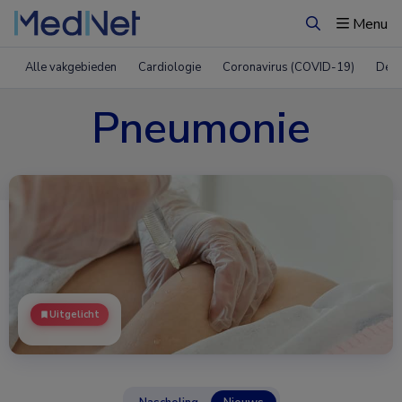
Menu
Zoeken
Alle vakgebieden
Cardiologie
Coronavirus (COVID-19)
Derm
Pneumonie
Uitgelicht