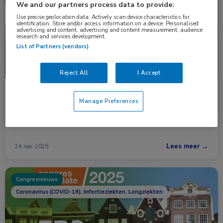
We and our partners process data to provide:
Use precise geolocation data. Actively scan device characteristics for
identification. Store and/or access information on a device. Personalised
advertising and content, advertising and content measurement, audience
research and services development.
List of Partners (vendors)
Reject All
I Accept
RSV-vaccinatie; nu specifiek geadviseerd voor
Manage Preferences
patiënten met chronische longziekte
Het respiratoir syncytieel virus (RSV) veroorzaakt elk
winterseizoen een golf aan luchtweginfecties. Bij …
Lees meer →
24 nov. 2025
Congresnieuws
Coronavirus (COVID-19), Infectieziekten, Longziekten