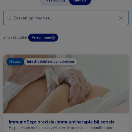
Nascholing
Nieuws
145 resultaten
Pneumonie
✕
Nieuws
Infectieziekten, Longziekten
ImmunoSep: precisie-immuuntherapie bij sepsis
Bij patiënten met sepsis verbeterde precisie‑immuuntherapie,