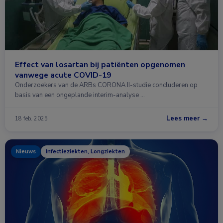
Effect van losartan bij patiënten opgenomen
vanwege acute COVID-19
Onderzoekers van de ARBs CORONA II-studie concluderen op
basis van een ongeplande interim-analyse …
Lees meer →
18 feb. 2025
Nieuws
Infectieziekten, Longziekten