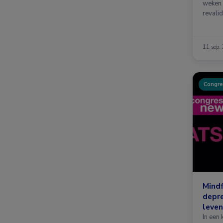
weken 
revali
zowel
11 sep.
Congre
Mindf
depre
leven
In een 