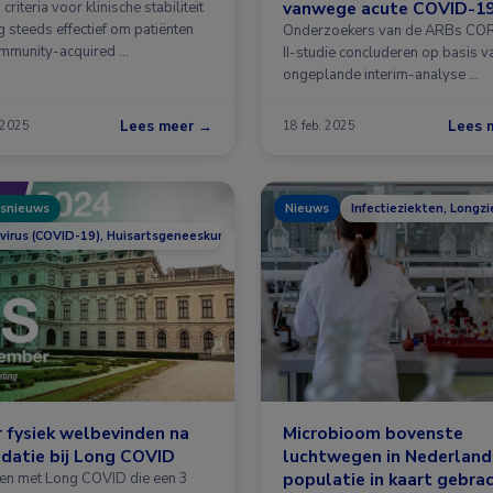
vanwege acute COVID-1
criteria voor klinische stabiliteit
g steeds effectief om patiënten
Onderzoekers van de ARBs C
mmunity-acquired …
II-studie concluderen op basis v
ongeplande interim-analyse …
Lees meer →
Lees 
 2025
18 feb. 2025
snieuws
Nieuws
Infectieziekten, Longz
virus (COVID-19), Huisartsgeneeskunde, Infectieziekten, Longziekten
 fysiek welbevinden na
Microbioom bovenste
idatie bij Long COVID
luchtwegen in Nederland
populatie in kaart gebra
ten met Long COVID die een 3