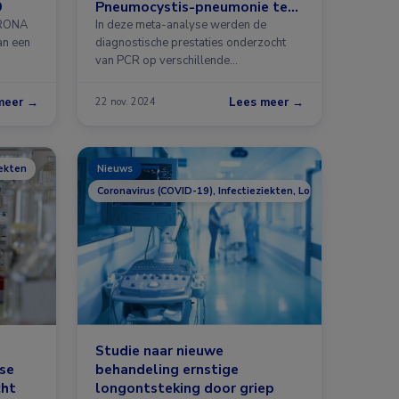
9
Pneumocystis-pneumonie te
diagnosticeren
ORONA
In deze meta-analyse werden de
an een
diagnostische prestaties onderzocht
van PCR op verschillende
luchtwegmonsters …
meer →
Lees meer →
22 nov. 2024
iekten
Nieuws
Coronavirus (COVID-19), Infectieziekten, Longziekten
Studie naar nieuwe
se
behandeling ernstige
cht
longontsteking door griep