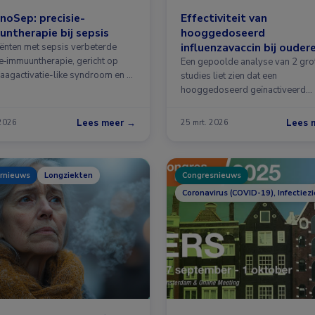
oSep: precisie-
Effectiviteit van
ntherapie bij sepsis
hooggedoseerd
influenzavaccin bij ouder
tiënten met sepsis verbeterde
ie‑immuuntherapie, gericht op
volwassenen
Een gepoolde analyse van 2 gro
aagactivatie-like syndroom en …
studies liet zien dat een
hooggedoseerd geïnactiveerd
influenzavaccin …
Lees meer →
Lees 
 2026
25 mrt. 2026
rnieuws
Longziekten
Congresnieuws
Coronavirus (COVID-19), Infectiez