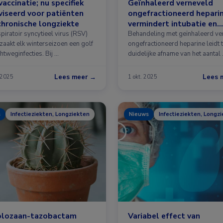
accinatie; nu specifiek
Geïnhaleerd verneveld
iseerd voor patiënten
ongefractioneerd hepari
hronische longziekte
vermindert intubatie en
overlijden bij COVID-19
piratoir syncytieel virus (RSV)
Behandeling met geïnhaleerd ve
zaakt elk winterseizoen een golf
ongefractioneerd heparine leidt 
htweginfecties. Bij …
duidelijke afname van het aantal
Lees meer →
Lees 
 2025
1 okt. 2025
s
Infectieziekten, Longziekten
Nieuws
Infectieziekten, Longz
olozaan-tazobactam
Variabel effect van