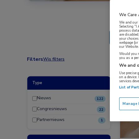
We Care 
We and our
Selecting "I
process data
are disabled
your choices
webpage [or 
our Website. 
Would you ra
you as a pe
Filters
Wis filters
We and o
Use precise 
on a device.
services dev
Type
Nieuw
List of Par
Nieuws
122
Manage P
Congresnieuws
22
Partnernieuws
1