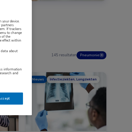
n your device.
 partners
em. If trackers
 menu to change
 of the
e effect within
y data about
145 resultaten
Pneumonie
✕
ess information
research and
Nieuws
Infectieziekten, Longziekten
kten, Longziekten
Accept