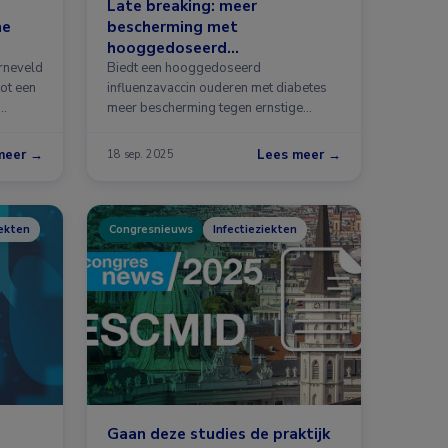
Late breaking: meer
ne
bescherming met
hooggedoseerd
influenzavaccin
rneveld
Biedt een hooggedoseerd
tot een
influenzavaccin ouderen met diabetes
 …
meer bescherming tegen ernstige
complicaties dan …
meer →
Lees meer →
18 sep. 2025
iekten
Congresnieuws
Infectieziekten
Gaan deze studies de praktijk