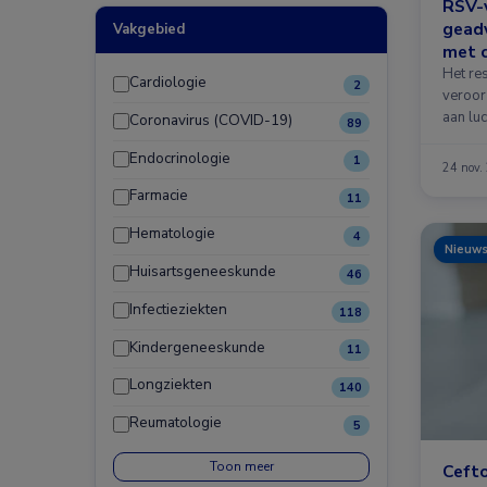
RSV-v
geadv
Vakgebied
met c
Het res
Cardiologie
2
veroor
aan luc
Coronavirus (COVID-19)
89
Endocrinologie
1
24 nov.
Farmacie
11
Hematologie
4
Nieuw
Huisartsgeneeskunde
46
Infectieziekten
118
Kindergeneeskunde
11
Longziekten
140
Reumatologie
5
Toon meer
Ceft