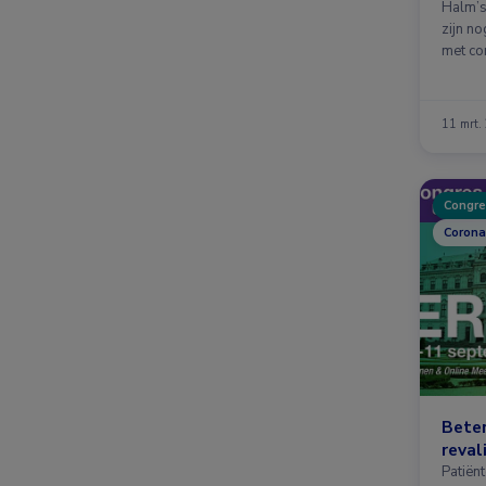
Halm’s 
zijn no
met co
11 mrt.
Congre
Corona
Beter
reval
Patiën