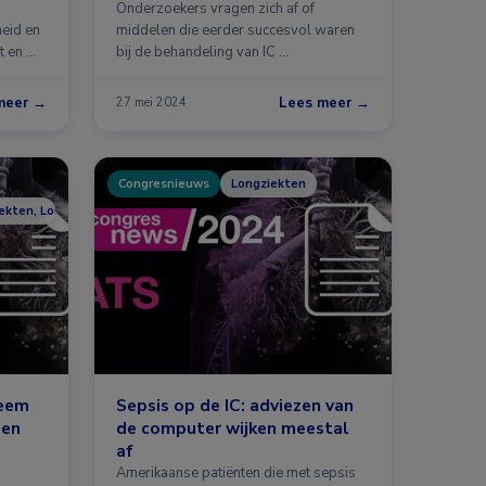
Onderzoekers vragen zich af of
heid en
middelen die eerder succesvol waren
t en …
bij de behandeling van IC …
meer →
Lees meer →
27 mei 2024
Congresnieuws
Longziekten
iekten, Longziekten
leem
Sepsis op de IC: adviezen van
men
de computer wijken meestal
af
Amerikaanse patiënten die met sepsis