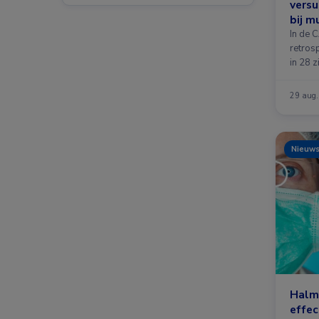
versu
bij m
aeru
In de 
retros
in 28 
29 aug
Nieuw
Halm’
effec