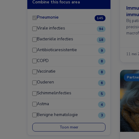
Combine this focus area
Immun
immuu
Pneumonie
145
Bij pa
precis
Virale infecties
94
macrof
Bacteriële infecties
18
Antibioticaresistentie
9
11 mei
COPD
8
Vaccinatie
8
Partne
Ouderen
6
Schimmelinfecties
5
Astma
4
Benigne hematologie
3
Toon meer