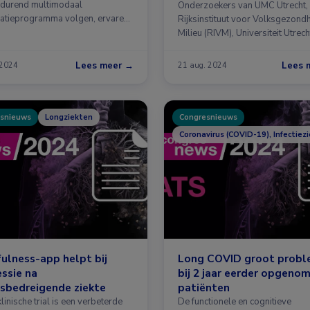
durend multimodaal
Onderzoekers van UMC Utrecht,
datieprogramma volgen, ervaren
Rijksinstituut voor Volksgezond
 …
Milieu (RIVM), Universiteit Utrech
Lees meer →
Lees 
 2024
21 aug. 2024
snieuws
Longziekten
Congresnieuws
Coronavirus (COVID-19), Infectiez
ulness-app helpt bij
Long COVID groot prob
ssie na
bij 2 jaar eerder opgeno
sbedreigende ziekte
patiënten
klinische trial is een verbeterde
De functionele en cognitieve