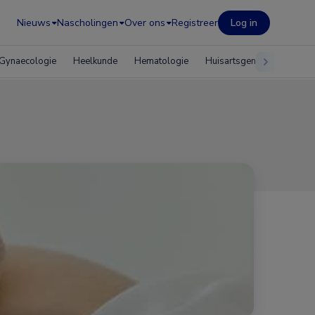
Nieuws
Nascholingen
Over ons
Registreer
Log in
Gynaecologie
Heelkunde
Hematologie
Huisartsgeneeskunde