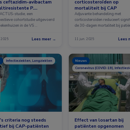
s ceftazidim-avibactam
corticosteroïden op
ultiresistente P.
mortaliteit bij CAP
ginosa
CACTUS-studie, een
Adjuvante behandeling met
pectieve cohortstudie uitgevoerd
corticosteroïden reduceert signif
ziekenhuizen in de VS …
de 30-dagen mortaliteit bij patië
die zijn opgenomen …
Lees meer →
Lees 
. 2025
11 jun. 2025
s
Infectieziekten, Longziekten
Nieuws
Coronavirus (COVID-19), Infectiez
s criteria nog steeds
Effect van losartan bij
tief bij CAP-patiënten
patiënten opgenomen