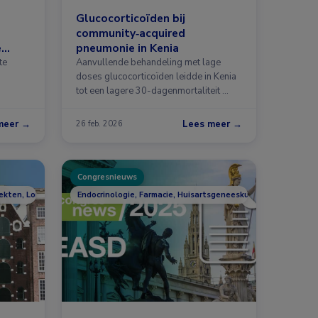
Glucocorticoïden bij
community‑acquired
e
pneumonie in Kenia
te
Aanvullende behandeling met lage
doses glucocorticoïden leidde in Kenia
tot een lagere 30-dagenmortaliteit …
meer →
Lees meer →
26 feb. 2026
Congresnieuws
iekten, Longziekten
Endocrinologie, Farmacie, Huisartsgeneeskunde, Infectieziek