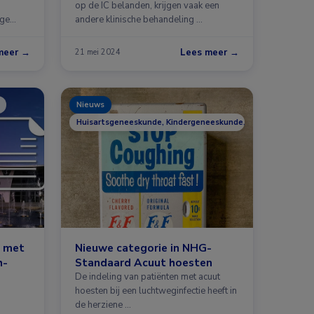
op de IC belanden, krijgen vaak een
ege
andere klinische behandeling …
meer →
Lees meer →
21 mei 2024
Nieuws
Huisartsgeneeskunde, Kindergeneeskunde, Longziekten
n met
Nieuwe categorie in NHG-
h-
Standaard Acuut hoesten
De indeling van patiënten met acuut
hoesten bij een luchtweginfectie heeft in
de herziene …