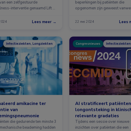
 van een zelfgestuurde
beperkingen bij patiënten die
lness-interventie genaamd Lift …
opgenomen zijn geweest vanw
COVID-19 …
Lees meer →
Lees 
 2024
22 mei 2024
s
Infectieziekten, Longziekten
Congresnieuws
Infectieziekten
aleerd amikacine ter
AI stratificeert patiënte
ntie van
longontsteking in klinisc
emingspneumonie
relevante gradaties
iënten die gedurende ten minste 3
Tijdens een sessie over nieuwe
mechanische beademing hadden
inzichten over patiënten die een