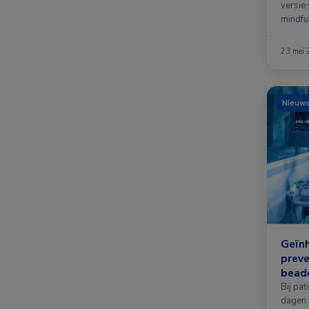
versie
mindfu
23 mei
Nieuw
Geïnh
preve
bead
Bij pat
dagen 