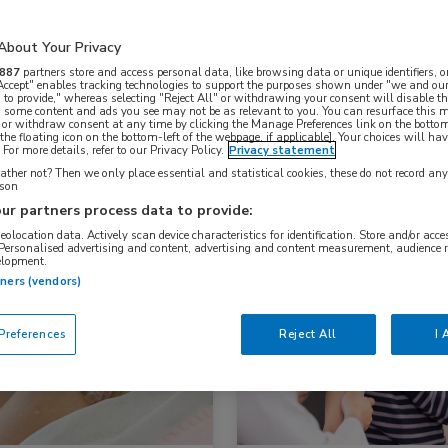
About Your Privacy
Nascholing
Nieuws
887
partners store and access personal data, like browsing data or unique identifiers, o
 Accept" enables tracking technologies to support the purposes shown under "we and our
 to provide," whereas selecting "Reject All" or withdrawing your consent will disable th
, some content and ads you see may not be as relevant to you. You can resurface this
 or withdraw consent at any time by clicking the Manage Preferences link on the bottom
the floating icon on the bottom-left of the webpage, if applicable]. Your choices will hav
For more details, refer to our Privacy Policy.
Privacy statement
ther not? Then we only place essential and statistical cookies, these do not record an
rson
ur partners process data to provide:
geolocation data. Actively scan device characteristics for identification. Store and/or acc
 Personalised advertising and content, advertising and content measurement, audience 
elopment.
s
Infectieziekten, Longziekten
Nieuws
tners (vendors)
Huisartsgeneeskunde, Infectiezie
references
Reject All
I 