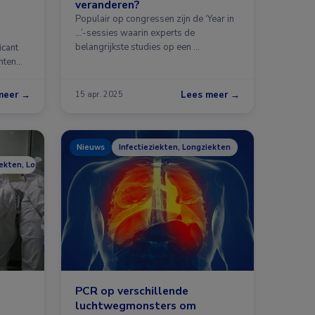
veranderen?
Populair op congressen zijn de ‘Year in
...’-sessies waarin experts de
belangrijkste studies op een …
icant
nten
meer →
Lees meer →
15 apr. 2025
Nieuws
Infectieziekten, Longziekten
iekten, Longziekten
PCR op verschillende
luchtwegmonsters om