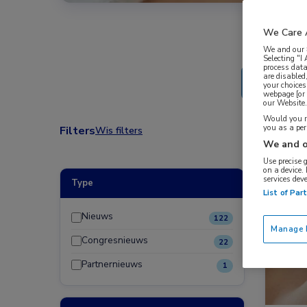
We Care 
We and our
Selecting "I
process data
are disabled
your choices
webpage [or 
our Website. 
Would you ra
you as a pe
Filters
Wis filters
We and o
Use precise 
on a device.
services dev
Type
Nieuw
List of Par
Nieuws
122
Manage P
Congresnieuws
22
Partnernieuws
1