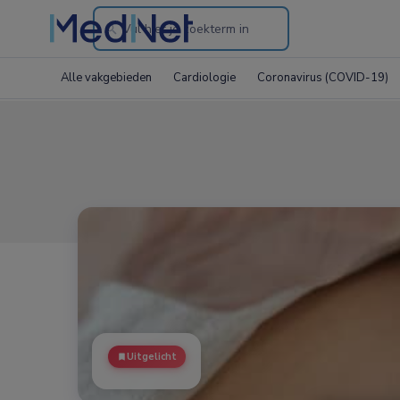
Search
through
Alle vakgebieden
Cardiologie
Coronavirus (COVID-19)
the
website
Uitgelicht