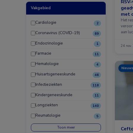
RSV-v
geadv
Vakgebied
met c
Het res
Cardiologie
2
veroor
aan luc
Coronavirus (COVID-19)
89
Endocrinologie
1
24 nov.
Farmacie
11
Hematologie
4
Nieuw
Huisartsgeneeskunde
46
Infectieziekten
118
Kindergeneeskunde
11
Longziekten
140
Reumatologie
5
Toon meer
Ceft