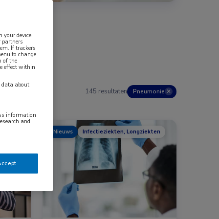
n your device.
 partners
em. If trackers
 menu to change
 of the
e effect within
y data about
145 resultaten
Pneumonie
✕
ess information
research and
Nieuws
Infectieziekten, Longziekten
kten, Longziekten
Accept