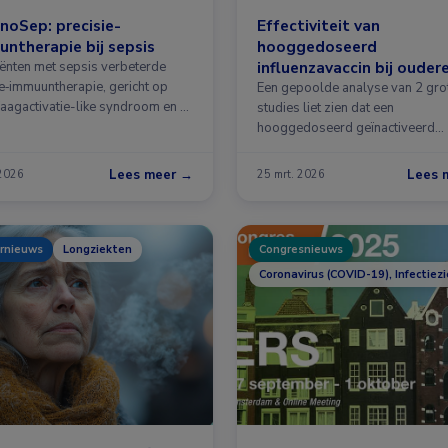
oSep: precisie-
Effectiviteit van
ntherapie bij sepsis
hooggedoseerd
influenzavaccin bij ouder
tiënten met sepsis verbeterde
ie‑immuuntherapie, gericht op
volwassenen
Een gepoolde analyse van 2 gro
aagactivatie-like syndroom en …
studies liet zien dat een
hooggedoseerd geïnactiveerd
influenzavaccin …
Lees meer →
Lees 
 2026
25 mrt. 2026
rnieuws
Longziekten
Congresnieuws
Coronavirus (COVID-19), Infectiez