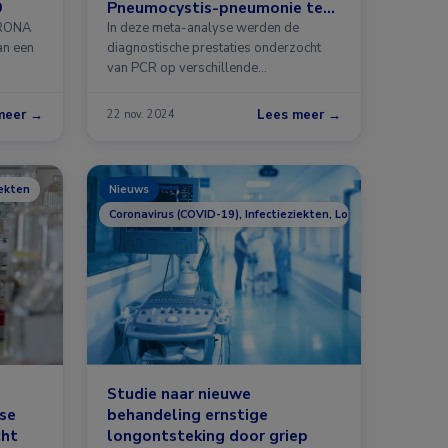
9
Pneumocystis-pneumonie te
diagnosticeren
ORONA
In deze meta-analyse werden de
an een
diagnostische prestaties onderzocht
van PCR op verschillende
luchtwegmonsters …
meer →
Lees meer →
22 nov. 2024
iekten
Nieuws
Coronavirus (COVID-19), Infectieziekten, Longziekten
Studie naar nieuwe
se
behandeling ernstige
cht
longontsteking door griep