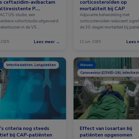
s ceftazidim-avibactam
corticosteroïden op
ultiresistente P.
mortaliteit bij CAP
ginosa
CACTUS-studie, een
Adjuvante behandeling met
pectieve cohortstudie uitgevoerd
corticosteroïden reduceert signif
ziekenhuizen in de VS …
de 30-dagen mortaliteit bij patië
die zijn opgenomen …
Lees meer →
Lees 
. 2025
11 jun. 2025
s
Infectieziekten, Longziekten
Nieuws
Coronavirus (COVID-19), Infectiez
s criteria nog steeds
Effect van losartan bij
tief bij CAP-patiënten
patiënten opgenomen