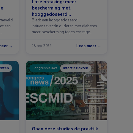
Late breaking: meer
ne
bescherming met
hooggedoseerd
influenzavaccin
rneveld
Biedt een hooggedoseerd
tot een
influenzavaccin ouderen met diabetes
 …
meer bescherming tegen ernstige
complicaties dan …
meer →
Lees meer →
18 sep. 2025
iekten
Congresnieuws
Infectieziekten
Gaan deze studies de praktijk