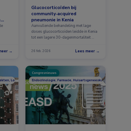
Glucocorticoïden bij
community‑acquired
e
pneumonie in Kenia
te
Aanvullende behandeling met lage
doses glucocorticoïden leidde in Kenia
tot een lagere 30-dagenmortaliteit …
meer →
Lees meer →
26 feb. 2026
Congresnieuws
iekten, Longziekten
Endocrinologie, Farmacie, Huisartsgeneeskunde, Infectieziek