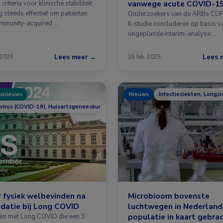
vanwege acute COVID-1
criteria voor klinische stabiliteit
g steeds effectief om patiënten
Onderzoekers van de ARBs C
mmunity-acquired …
II-studie concluderen op basis v
ongeplande interim-analyse …
Lees meer →
Lees 
 2025
18 feb. 2025
snieuws
Nieuws
Infectieziekten, Longz
virus (COVID-19), Huisartsgeneeskunde, Infectieziekten, Longziekten
 fysiek welbevinden na
Microbioom bovenste
idatie bij Long COVID
luchtwegen in Nederland
populatie in kaart gebra
ten met Long COVID die een 3