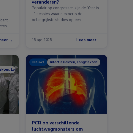
veranderen?
Populair op congressen zijn de ‘Year in
...’-sessies waarin experts de
belangrijkste studies op een …
icant
nten
meer →
Lees meer →
15 apr. 2025
Nieuws
Infectieziekten, Longziekten
iekten, Longziekten
PCR op verschillende
luchtwegmonsters om