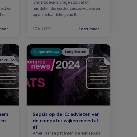
Onderzoekers vragen zich af of
heid en
middelen die eerder succesvol waren
t en …
bij de behandeling van IC …
meer →
Lees meer →
27 mei 2024
Congresnieuws
Longziekten
iekten, Longziekten
leem
Sepsis op de IC: adviezen van
men
de computer wijken meestal
af
Amerikaanse patiënten die met sepsis