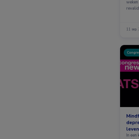
weken 
revali
zowel
11 sep.
Congre
Mindf
depre
leven
In een 