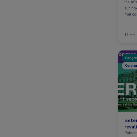
Halm’s 
zijn no
met co
11 mrt.
Congre
Corona
Beter
reval
Patiën