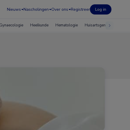
Nieuws
Nascholingen
Over ons
Registreer
Log in
Gynaecologie
Heelkunde
Hematologie
Huisartsgeneeskunde