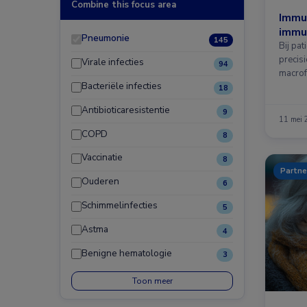
Combine this focus area
Immun
immuu
Pneumonie
145
Bij pa
precis
Virale infecties
94
macrof
Bacteriële infecties
18
Antibioticaresistentie
9
11 mei
COPD
8
Vaccinatie
8
Partne
Ouderen
6
Schimmelinfecties
5
Astma
4
Benigne hematologie
3
Toon meer