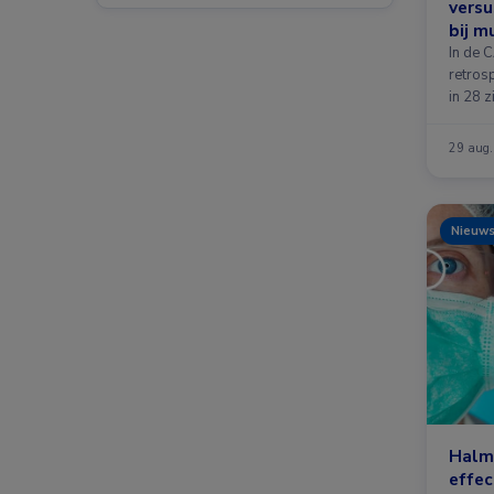
versu
bij m
aeru
In de 
retros
in 28 
29 aug
Nieuw
Halm’
effec