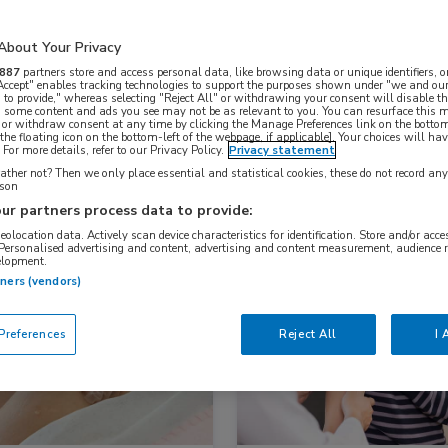
About Your Privacy
Nascholing
Nieuws
887
partners store and access personal data, like browsing data or unique identifiers, o
 Accept" enables tracking technologies to support the purposes shown under "we and our
 to provide," whereas selecting "Reject All" or withdrawing your consent will disable th
, some content and ads you see may not be as relevant to you. You can resurface this
 or withdraw consent at any time by clicking the Manage Preferences link on the bottom
the floating icon on the bottom-left of the webpage, if applicable]. Your choices will hav
For more details, refer to our Privacy Policy.
Privacy statement
ther not? Then we only place essential and statistical cookies, these do not record an
rson
ur partners process data to provide:
geolocation data. Actively scan device characteristics for identification. Store and/or acc
 Personalised advertising and content, advertising and content measurement, audience 
elopment.
s
Infectieziekten, Longziekten
Nieuws
tners (vendors)
Huisartsgeneeskunde, Infectiezie
references
Reject All
I 