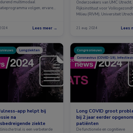
durend multimodaal
Onderzoekers van UMC Utrecht,
datieprogramma volgen, ervaren
Rijksinstituut voor Volksgezond
 …
Milieu (RIVM), Universiteit Utrech
Lees meer →
Lees 
 2024
21 aug. 2024
snieuws
Longziekten
Congresnieuws
Coronavirus (COVID-19), Infectiez
ulness-app helpt bij
Long COVID groot prob
ssie na
bij 2 jaar eerder opgeno
sbedreigende ziekte
patiënten
klinische trial is een verbeterde
De functionele en cognitieve