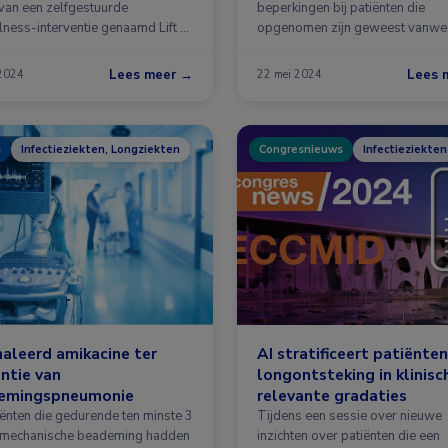
 van een zelfgestuurde
beperkingen bij patiënten die
lness-interventie genaamd Lift …
opgenomen zijn geweest vanw
COVID-19 …
Lees meer →
Lees 
 2024
22 mei 2024
s
Infectieziekten, Longziekten
Congresnieuws
Infectieziekten
aleerd amikacine ter
AI stratificeert patiënte
ntie van
longontsteking in klinisc
emingspneumonie
relevante gradaties
iënten die gedurende ten minste 3
Tijdens een sessie over nieuwe
mechanische beademing hadden
inzichten over patiënten die een