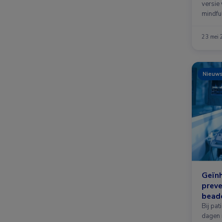
versie
mindfu
23 mei
Nieuw
Geïnh
preve
bead
Bij pat
dagen 