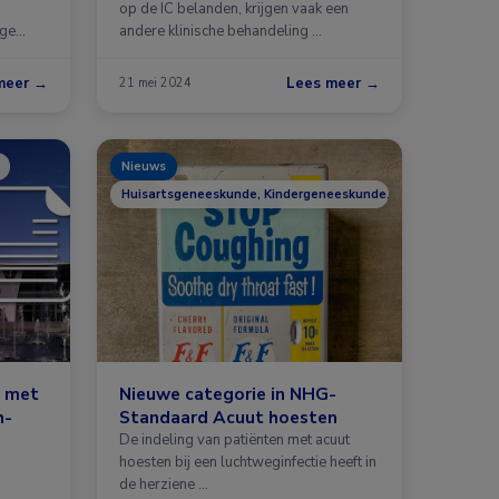
op de IC belanden, krijgen vaak een
ege
andere klinische behandeling …
meer →
Lees meer →
21 mei 2024
Nieuws
Huisartsgeneeskunde, Kindergeneeskunde, Longziekten
n met
Nieuwe categorie in NHG-
h-
Standaard Acuut hoesten
De indeling van patiënten met acuut
hoesten bij een luchtweginfectie heeft in
de herziene …