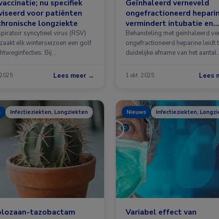
accinatie; nu specifiek
Geïnhaleerd verneveld
iseerd voor patiënten
ongefractioneerd hepari
hronische longziekte
vermindert intubatie en
overlijden bij COVID-19
piratoir syncytieel virus (RSV)
Behandeling met geïnhaleerd ve
zaakt elk winterseizoen een golf
ongefractioneerd heparine leidt 
htweginfecties. Bij …
duidelijke afname van het aantal
Lees meer →
Lees 
 2025
1 okt. 2025
s
Infectieziekten, Longziekten
Nieuws
Infectieziekten, Longz
olozaan-tazobactam
Variabel effect van