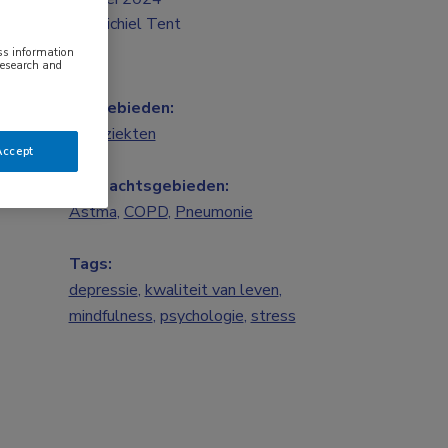
Michiel Tent
ess information
research and
Vakgebieden:
Longziekten
Accept
Aandachtsgebieden:
Astma
,
COPD
,
Pneumonie
Tags:
depressie
,
kwaliteit van leven
,
mindfulness
,
psychologie
,
stress