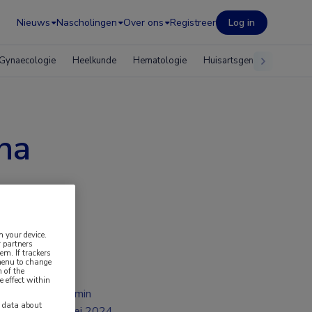
Nieuws
Nascholingen
Over ons
Registreer
Log in
Gynaecologie
Heelkunde
Hematologie
Huisartsgeneeskunde
na
n your device.
 partners
em. If trackers
 menu to change
 of the
e effect within
2 min
y data about
mei 2024