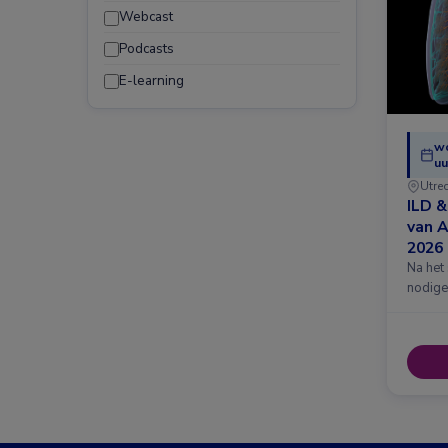
Webcast
Podcasts
E-learning
w
uu
Utre
ILD 
van 
2026
Na het
nodige