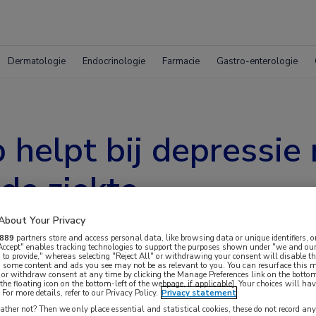
Dermatologie
Endocrinologie
Farmacie
Gastro-enterologie
helpt bij depressie 
de ziekte
About Your Privacy
889
partners store and access personal data, like browsing data or unique identifiers, o
 Accept" enables tracking technologies to support the purposes shown under "we and our
 to provide," whereas selecting "Reject All" or withdrawing your consent will disable th
, some content and ads you see may not be as relevant to you. You can resurface this
 or withdraw consent at any time by clicking the Manage Preferences link on the bottom
the floating icon on the bottom-left of the webpage, if applicable]. Your choices will hav
For more details, refer to our Privacy Policy.
Privacy statement
rsie van een zelfgestuurde mindfulness-interventie
ther not? Then we only place essential and statistical cookies, these do not record an