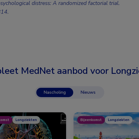
sychological distress: A randomized factorial trial.
B14.
leet MedNet aanbod voor
Longzi
Nascholing
Nieuws
komst
Longziekten
Bijeenkomst
Longziekten