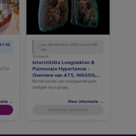
17:45
wo 29 oktober 2025 om 14:45
uur
Utrecht
Interstitiële Longziekten &
Pulmonale Hypertensie -
de 11e
Overview van ATS, WASOG,
ERS 2025 en meer
Na het succes van voorgaande jaren
nodigen wij u graag …
matie →
Meer informatie →
Inschrijven gesloten