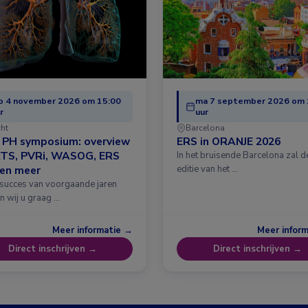
o 4 november 2026 om 15:00
ma 7 september 2026 om 
r
uur
cht
Barcelona
& PH symposium: overview
ERS in ORANJE 2026
ATS, PVRi, WASOG, ERS
In het bruisende Barcelona zal 
 en meer
editie van het …
 succes van voorgaande jaren
n wij u graag …
Meer informatie →
Meer infor
Direct inschrijven →
Direct inschrijven →