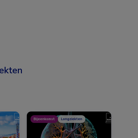
ekten
Bijeenkomst
Longziekten