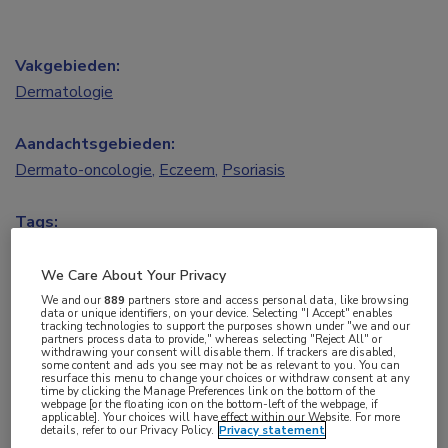
Vakgebieden:
Dermatologie
Aandachtsgebieden:
Dermato-oncologie
,
Eczeem
,
Psoriasis
Tags:
allergie
,
constitutioneel eczeem
,
hidradenitis suppurativa
,
melanoom
,
urticaria
We Care About Your Privacy
We and our
889
partners store and access personal data, like browsing
data or unique identifiers, on your device. Selecting "I Accept" enables
tracking technologies to support the purposes shown under "we and our
Omschrijving
Programmacommissie en sprekers
partners process data to provide," whereas selecting "Reject All" or
withdrawing your consent will disable them. If trackers are disabled,
some content and ads you see may not be as relevant to you. You can
Programma
resurface this menu to change your choices or withdraw consent at any
time by clicking the Manage Preferences link on the bottom of the
webpage [or the floating icon on the bottom-left of the webpage, if
applicable]. Your choices will have effect within our Website. For more
details, refer to our Privacy Policy.
Privacy statement