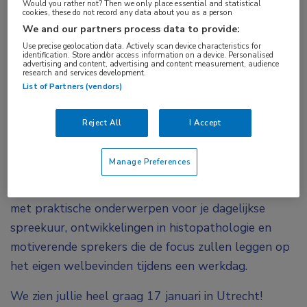
Would you rather not? Then we only place essential and statistical
cookies, these do not record any data about you as a person
Deze bijeenkomst heeft inmiddels
We and our partners process data to provide:
plaatsgevonden.
Use precise geolocation data. Actively scan device characteristics for
identification. Store and/or access information on a device. Personalised
advertising and content, advertising and content measurement, audience
research and services development.
List of Partners (vendors)
Na twee succesvolle edities vindt op 17 januari
2025 het derde Dermatologen van de Toekomst
Reject All
I Accept
symposium plaats.
Manage Preferences
We ontmoeten elkaar live bij Karel 5 in Utrecht met
een gevarieerd programma. De dag is samengesteld
met praktische onderwerpen voor je dagelijkse
spreekuur, ontwikkelingen in histopathologie en
motiverende sprekers die de focus zullen leggen op
het eigen welbevinden tijdens een werkdag.
We zien jullie heel graag 17 januari in Utrecht!