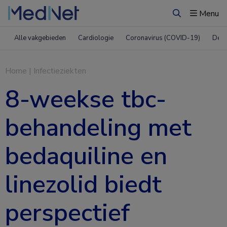
Menu
Zoeken
Alle vakgebieden
Cardiologie
Coronavirus (COVID-19)
Derm
Home
|
Infectieziekten
8-weekse tbc-
behandeling met
bedaquiline en
linezolid biedt
perspectief