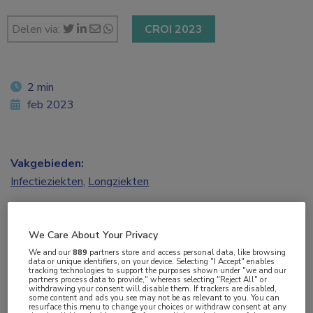
Delen via:
CROI 2023
2 min
feb 2023
Vakgebieden:
Infectieziekten
,
Longziekten
Aandachtsgebieden:
We Care About Your Privacy
Tuberculose
We and our
889
partners store and access personal data, like browsing
data or unique identifiers, on your device. Selecting "I Accept" enables
tracking technologies to support the purposes shown under "we and our
Tags:
partners process data to provide," whereas selecting "Reject All" or
withdrawing your consent will disable them. If trackers are disabled,
bedaquiline
,
linezolid
some content and ads you see may not be as relevant to you. You can
resurface this menu to change your choices or withdraw consent at any