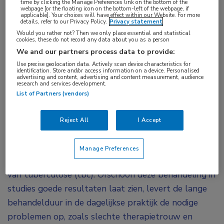
time by clicking the Manage Preferences link on the bottom of the
webpage [or the floating icon on the bottom-left of the webpage, if
Een tbc-behandelregime van 8 weken met
applicable]. Your choices will have effect within our Website. For more
details, refer to our Privacy Policy.
Privacy statement
bedaquiline en linezolid in combinatie met
Would you rather not? Then we only place essential and statistical
nauwkeurige post-behandelingsmonitoring en
cookies, these do not record any data about you as a person
We and our partners process data to provide:
eventuele verlenging van de behandeling lijkt een
Use precise geolocation data. Actively scan device characteristics for
potentieel werkzaam alternatief te bieden ten
identification. Store and/or access information on a device. Personalised
advertising and content, advertising and content measurement, audience
opzichte van het standaard 24-weekse
research and services development.
List of Partners (vendors)
1
behandelregime.
De resultaten werden
gelijktijdig aan het congres gepubliceerd in
The
Reject All
I Accept
2
New England Journal of Medicine
.
Momenteel is een op rifampicine gebaseerd regime
Manage Preferences
van 6 maanden de standaard voor de behandeling
van tuberculose (tbc). Ofschoon deze behandeling in
studies goede resultaten laat zien, levert de lange
behandelduur in de dagelijkse praktijk de nodige
problemen op, zoals slechte therapietrouw en