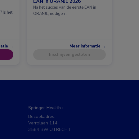
EAN in ORANJE 2026
Na het succes van de eerste EAN in
 Is het
ORANJE, nodigen …
matie →
Meer informatie →
Inschrijven gesloten
Springer Health+
Bezoekadres:
Varrolaan 114
3584 BW UTRECHT