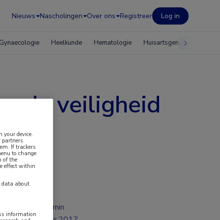
Nieuws
Nascholingen
Over ons
Registreer
Log in
Gynaecologie
Heelkunde
Hematologie
Huisartsgeneeskunde
n de veiligheid
n your device.
 partners
em. If trackers
 menu to change
 of the
e effect within
y data about
2 min
ess information
apr 2017