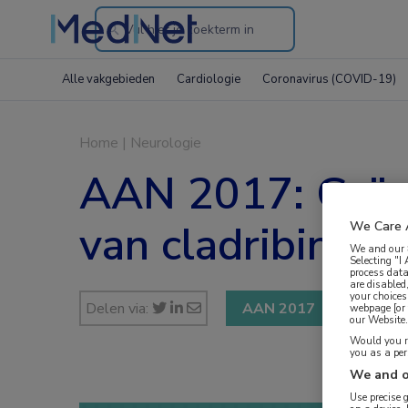
Search
through
Alle vakgebieden
Cardiologie
Coronavirus (COVID-19)
the
website
Home
|
Neurologie
AAN 2017: Geïnt
van cladribine b
We Care 
We and our
Selecting "I
process data
are disabled
your choices
Delen via:
AAN 2017
webpage [or 
our Website. 
Would you ra
you as a pe
We and o
Use precise 