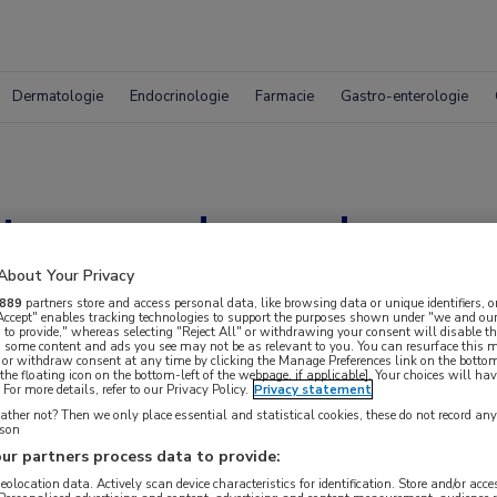
Dermatologie
Endocrinologie
Farmacie
Gastro-enterologie
egreerde analyse va
ij MS
About Your Privacy
889
partners store and access personal data, like browsing data or unique identifiers, o
 Accept" enables tracking technologies to support the purposes shown under "we and our
 to provide," whereas selecting "Reject All" or withdrawing your consent will disable th
, some content and ads you see may not be as relevant to you. You can resurface this
 or withdraw consent at any time by clicking the Manage Preferences link on the bottom
the floating icon on the bottom-left of the webpage, if applicable]. Your choices will hav
For more details, refer to our Privacy Policy.
Privacy statement
ther not? Then we only place essential and statistical cookies, these do not record an
rson
ur partners process data to provide:
geolocation data. Actively scan device characteristics for identification. Store and/or acc