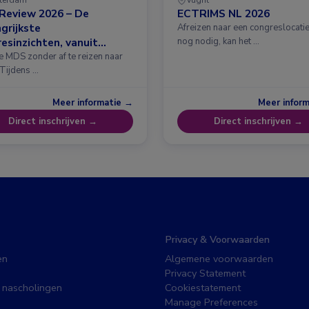
Review 2026 – De
ECTRIMS NL 2026
grijkste
Afreizen naar een congreslocatie?
esinzichten, vanuit
nog nodig, kan het …
erdam
e MDS zonder af te reizen naar
 Tijdens …
Meer informatie →
Meer infor
Direct inschrijven →
Direct inschrijven →
Privacy & Voorwaarden
en
Algemene voorwaarden
Privacy Statement
 nascholingen
Cookiestatement
Manage Preferences