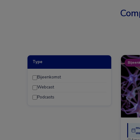
Comp
Type
Bijeen
Bijeenkomst
Webcast
Podcasts
ma
uu
Ams