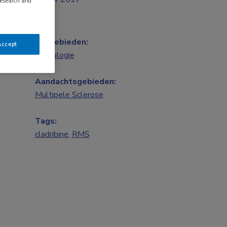
research and
Vakgebieden:
Accept
Neurologie
Aandachtsgebieden:
Multipele Sclerose
Tags:
cladribine
,
RMS