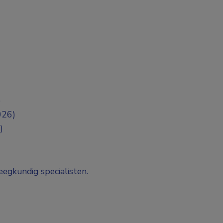
)
026)
)
eegkundig specialisten.