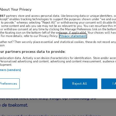
About Your Privacy
887
partners store and access personal data, like browsing data or unique identifiers, o
 Accept" enables tracking technologies to support the purposes shown under "we and our
 to provide," whereas selecting "Reject All" or withdrawing your consent will disable th
, some content and ads you see may not be as relevant to you. You can resurface this
 or withdraw consent at any time by clicking the Manage Preferences link on the bottom
the floating icon on the bottom-left of the webpage, if applicable]. Your choices will hav
For more details, refer to our Privacy Policy.
Privacy statement
ther not? Then we only place essential and statistical cookies, these do not record an
rson
ur partners process data to provide:
geolocation data. Actively scan device characteristics for identification. Store and/or acc
 Personalised advertising and content, advertising and content measurement, audience 
deze uitzending live plaats gevonden.
elopment.
 on demand bekijken wanneer het u uitkomt.
tners (vendors)
references
Reject All
I 
eoordeeld met een 8.1!) volgt op maandag 30
n de toekomst
.