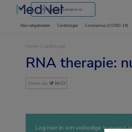
Search
through
Alle vakgebieden
Cardiologie
Coronavirus (COVID-19)
the
website
Home
|
Cardiologie
RNA therapie: nu
Delen via:
Log hier in om volledige toegang te