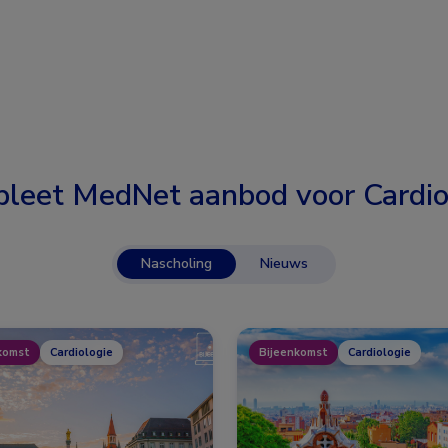
leet MedNet aanbod voor
Cardio
Nascholing
Nieuws
komst
Cardiologie
Bijeenkomst
Cardiologie