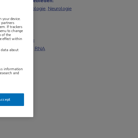
Vakgebieden:
Cardiologie
,
Neurologie
n your device.
 partners
em. If trackers
 menu to change
 of the
e effect within
Tags:
DNA
,
RNA
y data about
ess information
research and
Accept