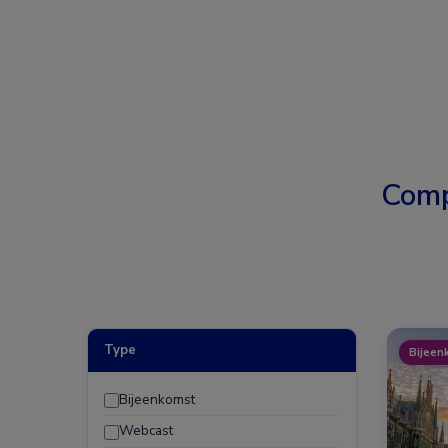
Comp
Type
Bijeen
Bijeenkomst
Webcast