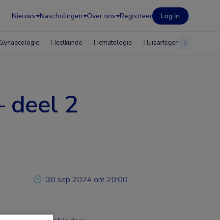
Nieuws
Nascholingen
Over ons
Registreer
Log in
Gynaecologie
Heelkunde
Hematologie
Huisartsgeneeskunde
– deel 2
30 sep 2024 om 20:00