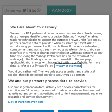
Delen via:
AAN 2017
We Care About Your Privacy
2 min
We and our
889
partners store and access personal data, like browsing
data or unique identifiers, on your device. Selecting "I Accept" enables
apr 2017
tracking technologies to support the purposes shown under "we and our
partners process data to provide," whereas selecting "Reject All" or
withdrawing your consent will disable them. If trackers are disabled,
some content and ads you see may not be as relevant to you. You can
resurface this menu to change your choices or withdraw consent at any
time by clicking the Manage Preferences link on the bottom of the
Vakgebieden:
webpage [or the floating icon on the bottom-left of the webpage, if
applicable]. Your choices will have effect within our Website. For more
Neurologie
details, refer to our Privacy Policy.
Privacy statement
Would you rather not? Then we only place essential and statistical
cookies, these do not record any data about you as a person
Aandachtsgebieden:
We and our partners process data to provide:
Neuro-musculair
Use precise geolocation data. Actively scan device characteristics for
identification. Store and/or access information on a device. Personalised
advertising and content, advertising and content measurement, audience
research and services development.
Tags:
List of Partners (vendors)
gentherapie
,
spinale musculaire atrofie