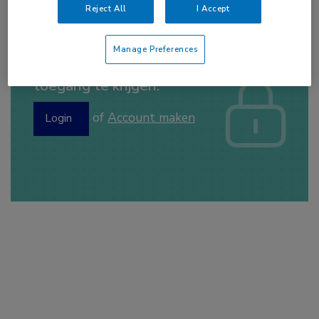
Reject All
I Accept
Manage Preferences
Log hier in om volledige
toegang te krijgen.
of
Account maken
Login