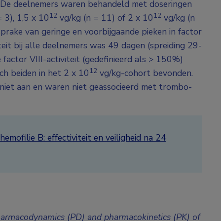
n. De deelnemers waren behandeld met doseringen
12
12
 3), 1,5 x 10
vg/kg (n = 11) of 2 x 10
vg/kg (n
sprake van geringe en voorbijgaande pieken in factor
viteit bij alle deelnemers was 49 dagen (spreiding 29-
factor VIII-activiteit (gedefinieerd als > 150%)
12
ich beiden in het 2 x 10
vg/kg-cohort bevonden.
iet aan en waren niet geassocieerd met trombo-
mofilie B: effectiviteit en veiligheid na 24
Pharmacodynamics (PD) and pharmacokinetics (PK) of