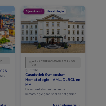
Bijeenkomst
Hematologie
ur
wo 11 februari 2026 om 15:00
uur
Utrecht
2026
Casuïstiek Symposium
eert
Hematologie - AML, DLBCL en
MM
De ontwikkelingen binnen de
hematologie gaan snel en het gebied …
matie →
Meer informatie →