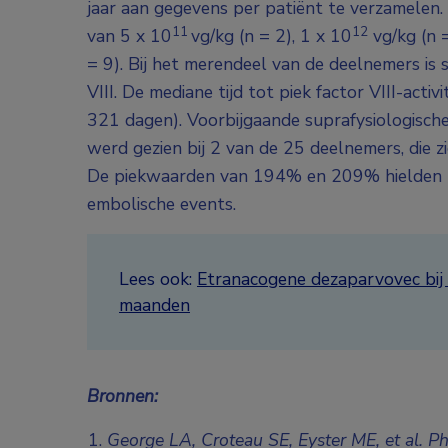
jaar aan gegevens per patiënt te verzamele
11
12
van 5 x 10
vg/kg (n = 2), 1 x 10
vg/kg (n =
= 9). Bij het merendeel van de deelnemers is 
VIII. De mediane tijd tot piek factor VIII-acti
321 dagen). Voorbijgaande suprafysiologische 
werd gezien bij 2 van de 25 deelnemers, die z
De piekwaarden van 194% en 209% hielden n
embolische events.
Lees ook:
Etranacogene dezaparvovec bij he
maanden
Bronnen:
George LA, Croteau SE, Eyster ME, et al. 