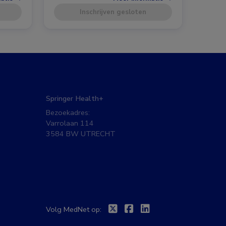
Inschrijven gesloten
Springer Health+
Bezoekadres:
Varrolaan 114
3584 BW UTRECHT
Twitter
Facebook
Linkedin
Volg MedNet op: