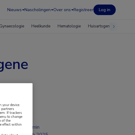
Nieuws
Nascholingen
Over ons
Registreer
Log in
Gynaecologie
Heelkunde
Hematologie
Huisartsgeneeskunde
ogene
n your device.
 partners
em. If trackers
 menu to change
 of the
e effect within
2 min
feb 2025