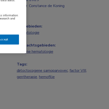
y data about
Mr. Constance de Koning
ess information
research and
Vakgebieden:
Hematologie
Accept
Aandachtsgebieden:
Benigne hematologie
Tags:
dirloctocogene samoparvovec
,
factor VIII
,
gentherapie
,
hemofilie