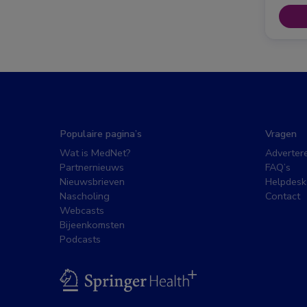
Populaire pagina’s
Vragen
Wat is MedNet?
Adverter
Partnernieuws
FAQ’s
Nieuwsbrieven
Helpdesk
Nascholing
Contact
Webcasts
Bijeenkomsten
Podcasts
BSL