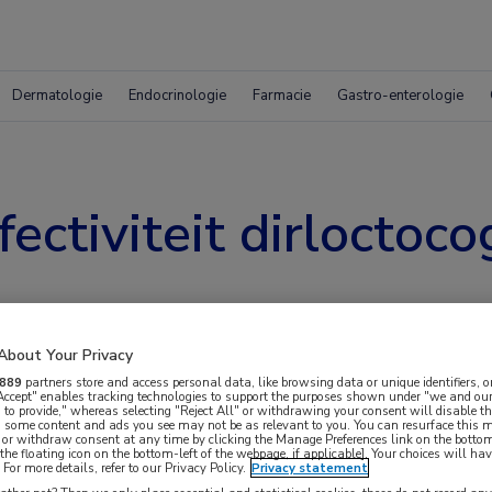
Dermatologie
Endocrinologie
Farmacie
Gastro-enterologie
ectiviteit dirloctoc
About Your Privacy
889
partners store and access personal data, like browsing data or unique identifiers, o
 Accept" enables tracking technologies to support the purposes shown under "we and our
 to provide," whereas selecting "Reject All" or withdrawing your consent will disable th
, some content and ads you see may not be as relevant to you. You can resurface this
 or withdraw consent at any time by clicking the Manage Preferences link on the bottom
the floating icon on the bottom-left of the webpage, if applicable]. Your choices will hav
oparvovec tonen aan dat deze behandeling
For more details, refer to our Privacy Policy.
Privacy statement