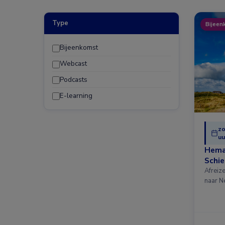
Type
Bijeen
Bijeenkomst
Webcast
Podcasts
E-learning
zo
uu
Hema
Schi
Afreiz
naar N