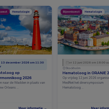
komst
Hematologie
Bijeenkomst
Hematologie
 13 december 2026 om 11:30
vr 12 juni 2026 om 18:00 u
r
Stockholm
toloog op
Hematoloog in ORANJE 
ermonnikoog 2026
Op vrijdag 12 juni 2026 organis
en naar de Wadden in plaats van
MedNet het dinersymposium
ew Orleans …
Hematoloog …
Meer informatie →
Meer infor