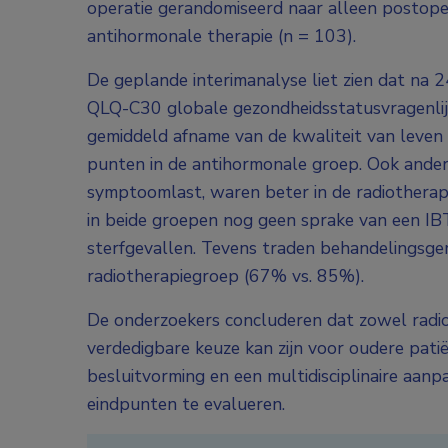
operatie gerandomiseerd naar alleen postoper
antihormonale therapie (n = 103).
De geplande interimanalyse liet zien dat na 
QLQ-C30 globale gezondheidsstatusvragenlijs
gemiddeld afname van de kwaliteit van leven 
punten in de antihormonale groep. Ook andere
symptoomlast, waren beter in de radiother
in beide groepen nog geen sprake van een I
sterfgevallen. Tevens traden behandelingsger
radiotherapiegroep (67% vs. 85%).
De onderzoekers concluderen dat zowel radio
verdedigbare keuze kan zijn voor oudere pat
besluitvorming en een multidisciplinaire aanp
eindpunten te evalueren.