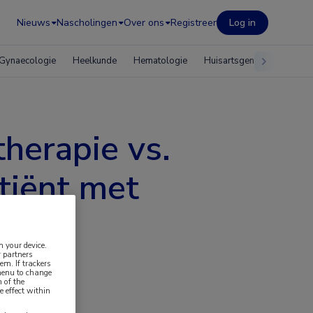
Nieuws
Nascholingen
Over ons
Registreer
Log in
Gynaecologie
Heelkunde
Hematologie
Huisartsgeneeskunde
therapie vs.
tiënt met
n your device.
 partners
em. If trackers
 menu to change
 of the
e effect within