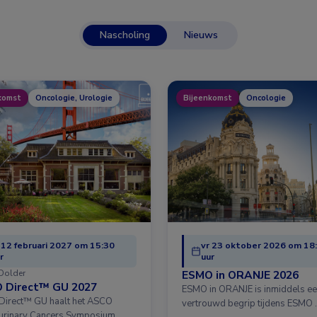
Nascholing
Nieuws
komst
Oncologie, Urologie
Bijeenkomst
Oncologie
 12 februari 2027 om 15:30
vr 23 oktober 2026 om 18
r
uur
Dolder
ESMO in ORANJE 2026
 Direct™ GU 2027
ESMO in ORANJE is inmiddels e
irect™ GU haalt het ASCO
vertrouwd begrip tijdens ESMO 
urinary Cancers Symposium …