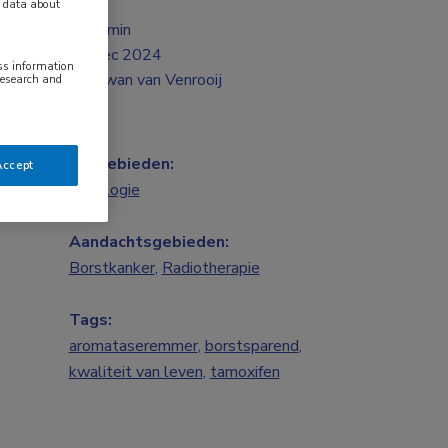
y data about
2 min
dec 2024
ess information
Twan van Venrooij
research and
Vakgebieden:
Accept
Oncologie
Aandachtsgebieden:
Borstkanker
,
Radiotherapie
Tags:
aromataseremmer
,
borstsparend
,
kwaliteit van leven
,
tamoxifen