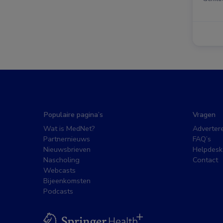
Populaire pagina’s
Vragen
Wat is MedNet?
Adverter
Partnernieuws
FAQ’s
Nieuwsbrieven
Helpdesk
Nascholing
Contact
Webcasts
Bijeenkomsten
Podcasts
BSL