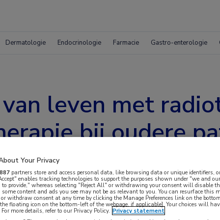
Dermatologie
Endocrinologie
Farmacie
Gastro-enterologie
 van leven met radio
erapie bij oudere pa
mammacarcinoom
About Your Privacy
887
partners store and access personal data, like browsing data or unique identifiers, o
 Accept" enables tracking technologies to support the purposes shown under "we and our
 to provide," whereas selecting "Reject All" or withdrawing your consent will disable th
, some content and ads you see may not be as relevant to you. You can resurface this
 or withdraw consent at any time by clicking the Manage Preferences link on the bottom
the floating icon on the bottom-left of the webpage, if applicable]. Your choices will hav
For more details, refer to our Privacy Policy.
Privacy statement