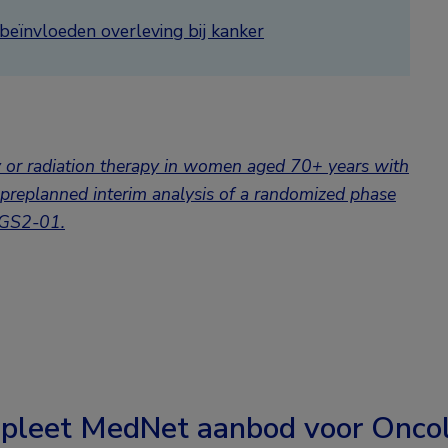
beïnvloeden overleving bij kanker
apy or radiation therapy in women aged 70+ years with
 preplanned interim analysis of a randomized phase
/GS2-01
.
pleet MedNet aanbod voor
Oncol