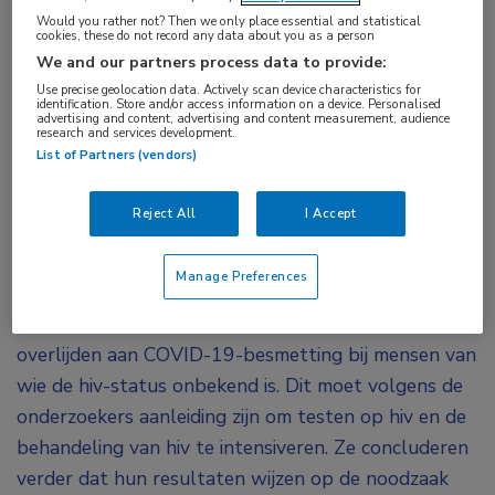
Would you rather not? Then we only place essential and statistical
De kans om te overlijden aan besmetting met de
cookies, these do not record any data about you as a person
Omicron-variant van COVID-19 was bij mensen
We and our partners process data to provide:
met hiv relatief hoog, zeker als zij lage aantallen
Use precise geolocation data. Actively scan device characteristics for
identification. Store and/or access information on a device. Personalised
CD4-cellen hadden. Bij mensen zonder hiv daalde
advertising and content, advertising and content measurement, audience
research and services development.
de mortaliteit tijdens de Omicron-golf
List of Partners (vendors)
aanzienlijk, terwijl deze daling bij mensen met hiv
veel bescheidener was. Dit blijkt uit een analyse
Reject All
I Accept
die is uitgevoerd in opdracht van de
Wereldgezondheidsorganisatie WHO.
Manage Preferences
Uit de analyse bleek ook een relatief hoge kans op
overlijden aan COVID-19-besmetting bij mensen van
wie de hiv-status onbekend is. Dit moet volgens de
onderzoekers aanleiding zijn om testen op hiv en de
behandeling van hiv te intensiveren. Ze concluderen
verder dat hun resultaten wijzen op de noodzaak