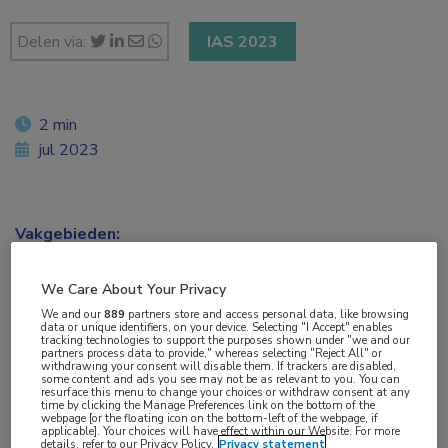
Delen via:
IAS 2023
2 min
jul 2023
Vakgebieden:
Coronavirus (COVID-19)
,
Infectieziekten
We Care About Your Privacy
Aandachtsgebieden:
We and our
889
partners store and access personal data, like browsing
data or unique identifiers, on your device. Selecting "I Accept" enables
HIV
,
Vaccinatie
,
Virale infecties
tracking technologies to support the purposes shown under "we and our
partners process data to provide," whereas selecting "Reject All" or
withdrawing your consent will disable them. If trackers are disabled,
some content and ads you see may not be as relevant to you. You can
Tags:
resurface this menu to change your choices or withdraw consent at any
time by clicking the Manage Preferences link on the bottom of the
coronavirus
,
COVID-19
,
SARS-CoV-2
webpage [or the floating icon on the bottom-left of the webpage, if
applicable]. Your choices will have effect within our Website. For more
details, refer to our Privacy Policy.
Privacy statement