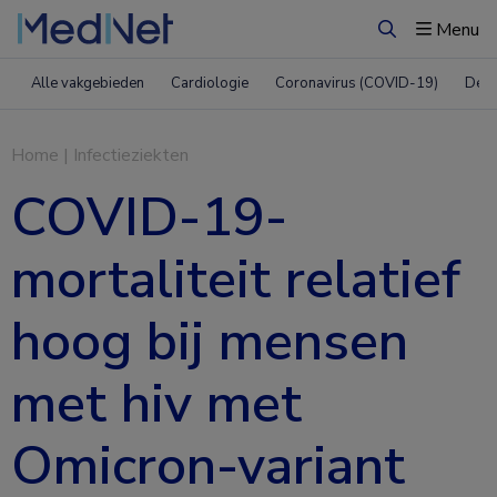
Menu
Zoeken
Alle vakgebieden
Cardiologie
Coronavirus (COVID-19)
Derm
Home
|
Infectieziekten
COVID-19-
mortaliteit relatief
hoog bij mensen
met hiv met
Omicron-variant