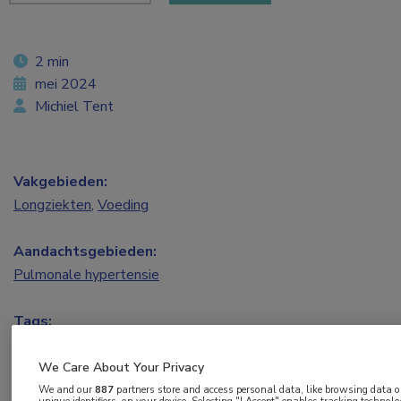
2 min
mei 2024
Michiel Tent
Vakgebieden:
Longziekten
,
Voeding
Aandachtsgebieden:
Pulmonale hypertensie
Tags:
bewegen
,
insuline
,
leefstijl
,
PAH
We Care About Your Privacy
We and our
887
partners store and access personal data, like browsing data o
Omdat de glucosewaarden en het
unique identifiers, on your device. Selecting "I Accept" enables tracking technolo