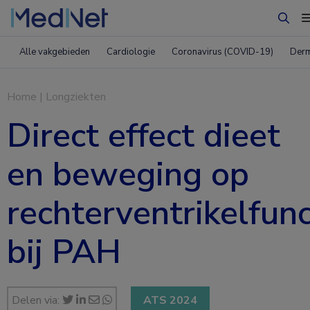
Zoek
Alle vakgebieden
Cardiologie
Coronavirus (COVID-19)
Derm
Home
|
Longziekten
Direct effect dieet
en beweging op
rechterventrikelfunc
bij PAH
Delen via:
ATS 2024