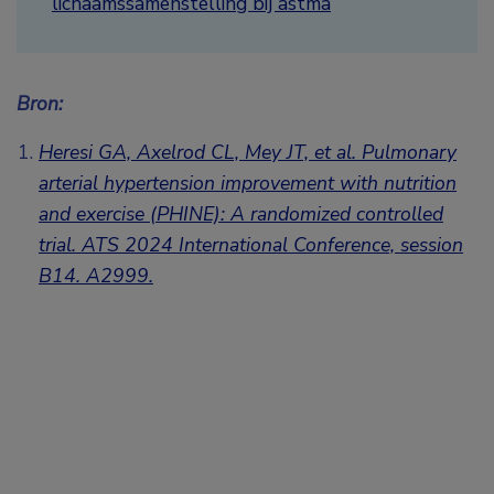
lichaamssamenstelling bij astma
Bron:
Heresi GA, Axelrod CL, Mey JT, et al. Pulmonary
arterial hypertension improvement with nutrition
and exercise (PHINE): A randomized controlled
trial.
ATS 2024 International Conference, session
B14.
A2999.