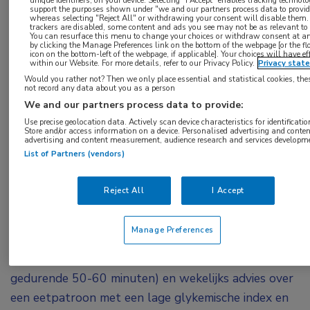
support the purposes shown under "we and our partners process data to provid
insulinemetabolisme bij pulmonale arteriële
whereas selecting "Reject All" or withdrawing your consent will disable them. 
trackers are disabled, some content and ads you see may not be as relevant to
hypertensie (PAH) vaak verstoord zijn, is gekeken
You can resurface this menu to change your choices or withdraw consent at a
by clicking the Manage Preferences link on the bottom of the webpage [or the fl
of leefstijl directe positieve effecten kan hebben
icon on the bottom-left of the webpage, if applicable]. Your choices will have ef
within our Website. For more details, refer to our Privacy Policy.
Privacy stat
op onder meer de rechterventrikel (RV)-functie.
Would you rather not? Then we only place essential and statistical cookies, the
not record any data about you as a person
Een 12 weken durend dieet- en
We and our partners process data to provide:
bewegingsprogramma bleek dit in een
Use precise geolocation data. Actively scan device characteristics for identificatio
gerandomiseerde trial inderdaad te kunnen.
Store and/or access information on a device. Personalised advertising and conten
advertising and content measurement, audience research and services developm
List of Partners (vendors)
In de zogenoemde PHINE-trial werden patiënten
met PAH groep 1 gerandomiseerd naar een dieet-
Reject All
I Accept
en bewegingsprogramma plus standaard
behandeling of alleen standaardbehandeling. De 12
Manage Preferences
weken durende interventie bestond uit lichamelijke
beweging onder toezicht (5 keer per week
gedurende 50-60 minuten) en wekelijks advies over
een eetpatroon met een lage glykemische index en