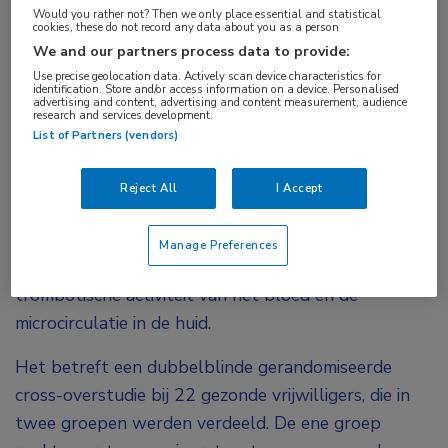
Would you rather not? Then we only place essential and statistical
verhoogde vorming van bloedstolsels en
cookies, these do not record any data about you as a person
We and our partners process data to provide:
verminderen de microcirculatie in de huid. Dit
Use precise geolocation data. Actively scan device characteristics for
blijkt uit een Zweedse studie die het effect van e-
identification. Store and/or access information on a device. Personalised
advertising and content, advertising and content measurement, audience
sigaretten met en zonder nicotine vergelijkt.
research and services development.
List of Partners (vendors)
Elektronische (e)-sigaretten leiden tot een hogere
mate van arteriële stijfheid, disfunctie van het
Reject All
I Accept
endotheel, luchtwegontsteking en oxidatieve stress.
In de huidige studie is onderzocht of e-sigaretten die
Manage Preferences
nicotine bevatten van invloed zijn op de
trombotische activiteit van het bloed en de
microcirculatie in de huid.
Het betreft een dubbelblinde gerandomiseerde
cross-overstudie bij 22 gezonde vrijwilligers, die in
twee groepen werden verdeeld. De ene groep