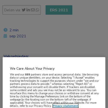
Delen via:
ERS 2021
2 min
sep 2021
Vakgebieden:
Huisartsgeneeskunde
,
Longziekten
We Care About Your Privacy
We and our
889
partners store and access personal data, like browsing
data or unique identifiers, on your device. Selecting "I Accept" enables
tracking technologies to support the purposes shown under "we and our
partners process data to provide," whereas selecting "Reject All" or
Tags:
withdrawing your consent will disable them. If trackers are disabled,
some content and ads you see may not be as relevant to you. You can
E-sigaret
,
roken
,
trombose
resurface this menu to change your choices or withdraw consent at any
time by clicking the Manage Preferences link on the bottom of the
webpage [or the floating icon on the bottom-left of the webpage, if
applicable]. Your choices will have effect within our Website. For more
details, refer to our Privacy Policy.
Privacy statement
E-sigaretten die nicotine bevatten, leiden tot een