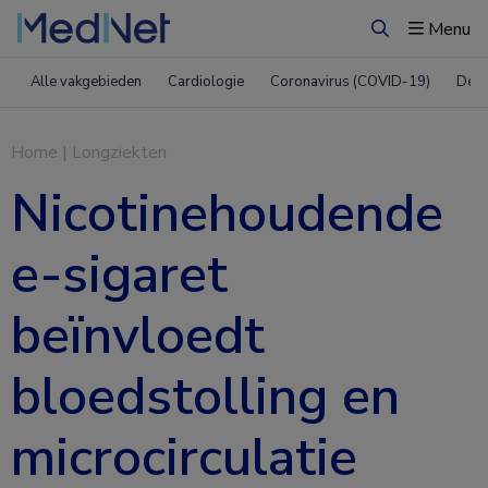
Menu
Zoeken
Alle vakgebieden
Cardiologie
Coronavirus (COVID-19)
Derm
Home
|
Longziekten
Nicotinehoudende
e-sigaret
beïnvloedt
bloedstolling en
microcirculatie