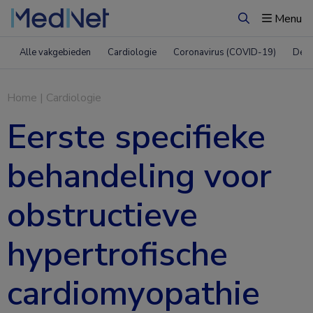
Menu
Zoeken
Alle vakgebieden
Cardiologie
Coronavirus (COVID-19)
Derm
Home
|
Cardiologie
Eerste specifieke
behandeling voor
obstructieve
hypertrofische
cardiomyopathie