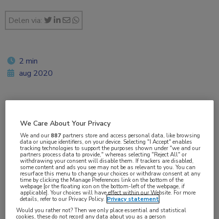
Delen via:
2 min
aug 2020
Vakgebieden:
We Care About Your Privacy
Cardiologie
We and our
887
partners store and access personal data, like browsing
data or unique identifiers, on your device. Selecting "I Accept" enables
tracking technologies to support the purposes shown under "we and our
partners process data to provide," whereas selecting "Reject All" or
withdrawing your consent will disable them. If trackers are disabled,
some content and ads you see may not be as relevant to you. You can
resurface this menu to change your choices or withdraw consent at any
Tags:
time by clicking the Manage Preferences link on the bottom of the
webpage [or the floating icon on the bottom-left of the webpage, if
hypertrofische cardiomyopathie
,
mavacamten
applicable]. Your choices will have effect within our Website. For more
details, refer to our Privacy Policy.
Privacy statement
Would you rather not? Then we only place essential and statistical
cookies, these do not record any data about you as a person
Mavacamten blijkt de hartfunctie, klachten en