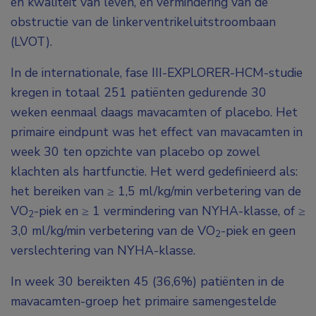
en kwaliteit van leven, en vermindering van de
obstructie van de linkerventrikeluitstroombaan
(LVOT).
In de internationale, fase III-EXPLORER-HCM-studie
kregen in totaal 251 patiënten gedurende 30
weken eenmaal daags mavacamten of placebo. Het
primaire eindpunt was het effect van mavacamten in
week 30 ten opzichte van placebo op zowel
klachten als hartfunctie. Het werd gedefinieerd als:
het bereiken van ≥ 1,5 ml/kg/min verbetering van de
VO
-piek en ≥ 1 vermindering van NYHA-klasse, of ≥
2
3,0 ml/kg/min verbetering van de VO
-piek en geen
2
verslechtering van NYHA-klasse.
In week 30 bereikten 45 (36,6%) patiënten in de
mavacamten-groep het primaire samengestelde