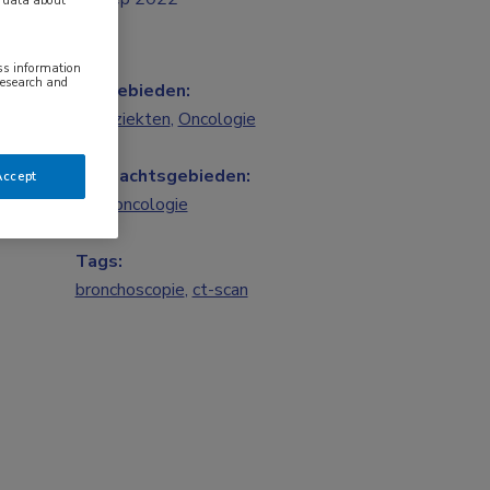
ess information
research and
Vakgebieden:
Longziekten
,
Oncologie
Aandachtsgebieden:
Accept
Longoncologie
Tags:
bronchoscopie
,
ct-scan