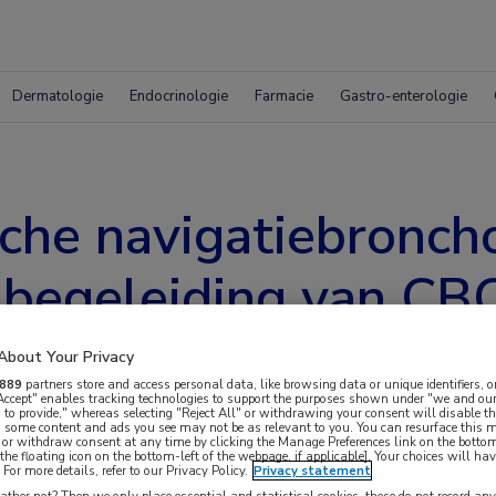
Dermatologie
Endocrinologie
Farmacie
Gastro-enterologie
che navigatiebronch
 begeleiding van CB
About Your Privacy
889
partners store and access personal data, like browsing data or unique identifiers, o
 Accept" enables tracking technologies to support the purposes shown under "we and our
 to provide," whereas selecting "Reject All" or withdrawing your consent will disable th
, some content and ads you see may not be as relevant to you. You can resurface this
 or withdraw consent at any time by clicking the Manage Preferences link on the bottom
the floating icon on the bottom-left of the webpage, if applicable]. Your choices will hav
opie leidt vaker tot een (correcte) diagnose als
For more details, refer to our Privacy Policy.
Privacy statement
ther not? Then we only place essential and statistical cookies, these do not record an