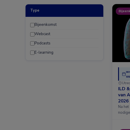
Type
Bijeen
Bijeenkomst
Webcast
Podcasts
E-learning
w
uu
Utre
ILD 
van 
2026
Na het
nodige