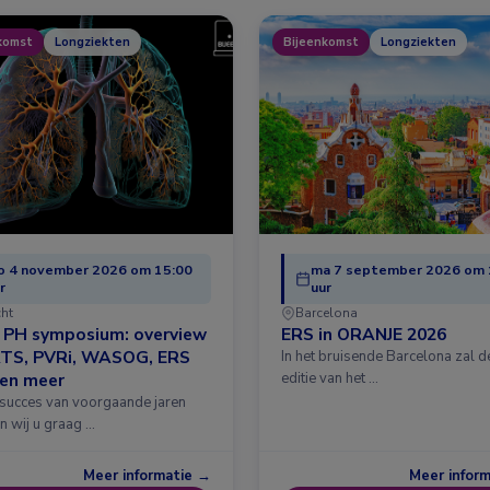
komst
Longziekten
Bijeenkomst
Longziekten
o 4 november 2026 om 15:00
ma 7 september 2026 om 
r
uur
cht
Barcelona
& PH symposium: overview
ERS in ORANJE 2026
ATS, PVRi, WASOG, ERS
In het bruisende Barcelona zal 
 en meer
editie van het …
 succes van voorgaande jaren
n wij u graag …
Meer informatie →
Meer infor