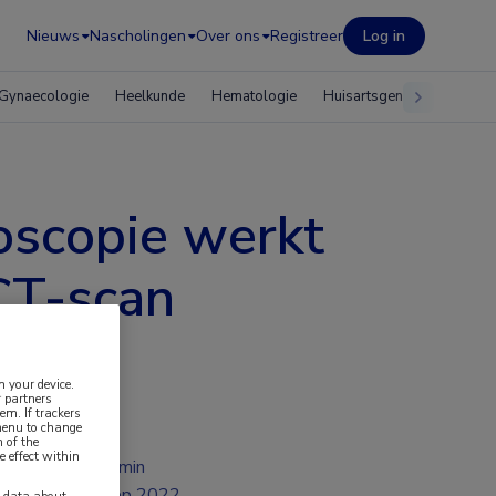
Nieuws
Nascholingen
Over ons
Registreer
Log in
Gynaecologie
Heelkunde
Hematologie
Huisartsgeneeskunde
oscopie werkt
CT-scan
n your device.
 partners
em. If trackers
 menu to change
 of the
e effect within
2 min
sep 2022
y data about