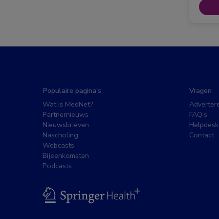
Populaire pagina’s
Vragen
Wat is MedNet?
Adverter
Partnernieuws
FAQ’s
Nieuwsbrieven
Helpdesk
Nascholing
Contact
Webcasts
Bijeenkomsten
Podcasts
BSL