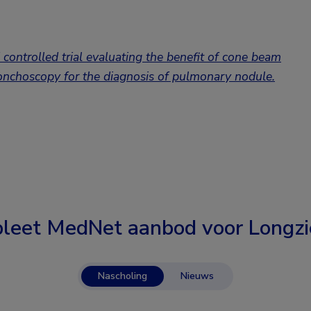
ontrolled trial evaluating the benefit of cone beam
onchoscopy for the diagnosis of pulmonary nodule.
leet MedNet aanbod voor
Longzi
Nascholing
Nieuws