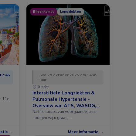
Bijeenkomst
Longziekten
17:45
wo 29 oktober 2025 om 14:45
uur
Utrecht
Interstitiële Longziekten &
Pulmonale Hypertensie -
de 11e
Overview van ATS, WASOG,
ERS 2025 en meer
Na het succes van voorgaande jaren
nodigen wij u graag …
matie →
Meer informatie →