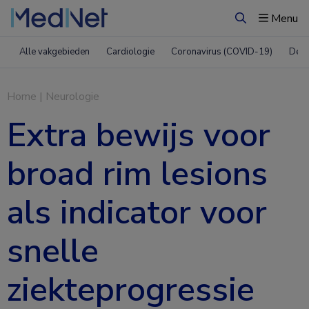
Menu
Zoeken
Alle vakgebieden
Cardiologie
Coronavirus (COVID-19)
Derm
Home
|
Neurologie
Extra bewijs voor
broad rim lesions
als indicator voor
snelle
ziekteprogressie