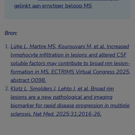
gelinkt aan ernstiger beloop MS
Bron:
Lütje L, Martire MS, Kourouvani M, et al. Increased
lymphocyte infiltration in lesions and altered
CSF
soluble factors may contribute to broad rim lesion-
formation in MS. ECTRIMS Virtual Congress 2025,
abstract O098.
Klotz L, Smolders J, Lehto J, et al. Broad rim
lesions are a new pathological and imaging
biomarker for rapid disease progression in multiple
sclerosis. Nat Med. 2025;31:2016-26.