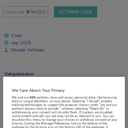
Delen via:
ECTRIMS 2025
2 min
sep 2025
Moniek Veltman
Vakgebieden:
Neurologie
We Care About Your Privacy
Aandachtsgebieden:
We and our
889
partners store and access personal data, like browsing
data or unique identifiers, on your device. Selecting "I Accept" enables
Multipele Sclerose
tracking technologies to support the purposes shown under "we and our
partners process data to provide," whereas selecting "Reject All" or
withdrawing your consent will disable them. If trackers are disabled,
some content and ads you see may not be as relevant to you. You can
Tags:
resurface this menu to change your choices or withdraw consent at any
time by clicking the Manage Preferences link on the bottom of the
broad rim lesion
webpage [or the floating icon on the bottom-left of the webpage, if