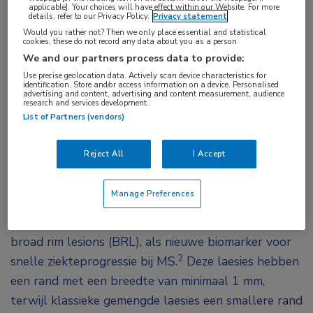
applicable]. Your choices will have effect within our Website. For more
details, refer to our Privacy Policy.
Privacy statement
Er zijn steeds meer aanwijzingen dat gemengde
Would you rather not? Then we only place essential and statistical
cookies, these do not record any data about you as a person
actieve/inactieve wittestoflaesies met een brede
We and our partners process data to provide:
ontstekingsrand een indicator zijn van MS met
Use precise geolocation data. Actively scan device characteristics for
identification. Store and/or access information on a device. Personalised
snelle ziekteprogressie. Een nieuwe studie biedt
advertising and content, advertising and content measurement, audience
research and services development.
extra bewijs voor dit idee en geeft ook meer
List of Partners (vendors)
inzicht in mechanismen die een rol spelen bij de
vorming van deze brede randen, waaronder
Reject All
I Accept
1
lymfocyteninfiltratie.
Manage Preferences
Een recente publicatie in
Nature Medicine
beschreef
gemengde laesies met een brede ontstekingsrand, of
broad rim lesions
(BRL), als nieuwe biomarker voor
2
snelle ziekteprogressie bij MS.
Deze laesies hebben
een rand met een breedte van minimaal 1 mm,
terwijl klassieke gemengde laesies een smallere rand