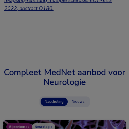
relapsing-remitting multiple sclerosis. ECTRIMS
2022, abstract O180.
Compleet MedNet aanbod voor
Neurologie
Nascholing
Nieuws
Bijeenkomst
Neurologie