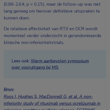
(0,86-2,64; p = 0,15), maar de follow-up was niet
lang genoeg om hierover definitieve uitspraken te
kunnen doen.
De relatieve effectiviteit van RTX en OCR wordt
momenteel verder onderzocht in gerandomiseerde
klinische non-inferioriteitstrials.
Lees ook:
Warm aanbevolen symposium
over vooruitgang bij MS
Bron:
Roos I, Hughes S, MacDonnell G, et al. A non-
inferiority study of rituximab versus ocrelizumab in