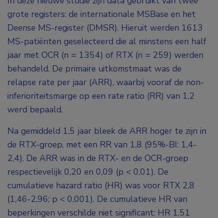
In deze nieuwe studie zijn data gebruikt van twee
grote registers: de internationale MSBase en het
Deense MS-register (DMSR). Hieruit werden 1613
MS-patiënten geselecteerd die al minstens een half
jaar met OCR (n = 1354) of RTX (n = 259) werden
behandeld. De primaire uitkomstmaat was de
relapse rate per jaar (ARR), waarbij vooraf de non-
inferioriteitsmarge op een rate ratio (RR) van 1,2
werd bepaald.
Na gemiddeld 1,5 jaar bleek de ARR hoger te zijn in
de RTX-groep, met een RR van 1,8 (95%-BI: 1,4-
2,4). De ARR was in de RTX- en de OCR-groep
respectievelijk 0,20 en 0,09 (p < 0,01). De
cumulatieve hazard ratio (HR) was voor RTX 2,8
(1,46-2,96; p < 0,001). De cumulatieve HR van
beperkingen verschilde niet significant: HR 1,51