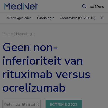
Menu
Zoeken
Alle vakgebieden
Cardiologie
Coronavirus (COVID-19)
Derm
Home
|
Neurologie
Geen non-
inferioriteit van
rituximab versus
ocrelizumab
Delen via:
ECTRIMS 2022