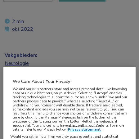
2 min
okt 2022
Vakgebieden:
Neurologie
Aandachtsgebieden:
We Care About Your Privacy
Multipele Sclerose
We and our
889
partners store and access personal data, like browsing
data or unique identifiers, on your device. Selecting "I Accept" enables
tracking technologies to support the purposes shown under "we and our
partners process data to provide," whereas selecting "Reject All" or
Tags:
withdrawing your consent will disable them. If trackers are disabled,
some content and ads you see may not be as relevant to you. You can
ocrelizumab
,
rituximab
resurface this menu to change your choices or withdraw consent at any
time by clicking the Manage Preferences link on the bottom of the
webpage [or the floating icon on the bottom-left of the webpage, if
applicable]. Your choices will have effect within our Website. For more
Het is niet gelukt de non-inferioriteit van
details, refer to our Privacy Policy.
Privacy statement
Would you rather not? Then we only place essential and statistical
rituximab ten opzichte van ocrelizumab aan te