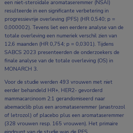
een niet-steroïdale aromataseremmer (NSAI)
resulteerde in een significante verbetering in
progressievrije overleving (PFS) (HR 0,540; p =
0,000002). Tevens liet een eerdere analyse van de
totale overleving een numeriek verschil zien van
12,6 maanden (HR 0,754; p = 0,0301). Tijdens
SABCS 2023 presenteerden de onderzoekers de
finale analyse van de totale overleving (OS) in
MONARCH 3.
Voor de studie werden 493 vrouwen met niet
eerder behandeld HR+, HER2- gevorderd
mammacarcinoom 2:1 gerandomiseerd naar
abemaciclib plus een aromataseremmer (anastrozol
of letrozol) of placebo plus een aromataseremmer
(328 vrouwen resp. 165 vrouwen). Het primaire
eindpunt van de studie was de PFS.