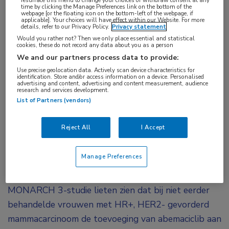
resurface this menu to change your choices or withdraw consent at any
time by clicking the Manage Preferences link on the bottom of the
Tags:
webpage [or the floating icon on the bottom-left of the webpage, if
applicable]. Your choices will have effect within our Website. For more
abemaciclib
,
anastrozol
,
aromataseremmer
,
HER2
,
HR+
,
details, refer to our Privacy Policy.
Privacy statement
letrozol
Would you rather not? Then we only place essential and statistical
cookies, these do not record any data about you as a person
We and our partners process data to provide:
De finale analyse van de totale overleving in de
Use precise geolocation data. Actively scan device characteristics for
identification. Store and/or access information on a device. Personalised
MONARCH 3-studie laat zien dat bij vrouwen
advertising and content, advertising and content measurement, audience
research and services development.
met HR+, HER2- gevorderd mammacarcinoom
List of Partners (vendors)
het toevoegen van abemaciclib aan een
aromataseremmer leidt tot een numeriek langere
Reject All
I Accept
totale overleving, maar niet tot een significant
betere overleving.
Manage Preferences
Eerder gepresenteerde resultaten van de
MONARCH 3-studie lieten zien dat bij niet eerder
behandelde vrouwen met HR+, HER2- gevorderd
mammacarcinoom de toevoeging van abemaciclib aan