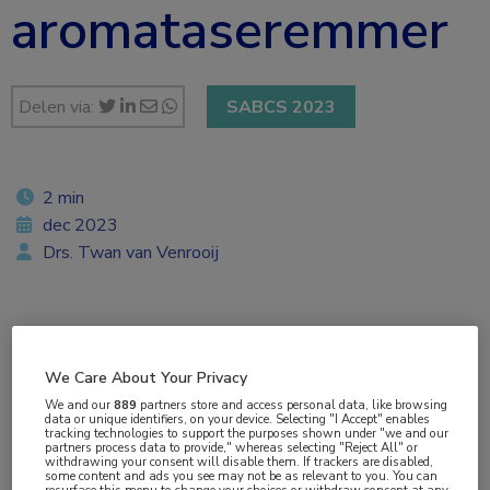
aromataseremmer
Delen via:
SABCS 2023
2 min
dec 2023
Drs. Twan van Venrooij
Vakgebieden:
Oncologie
We Care About Your Privacy
We and our
889
partners store and access personal data, like browsing
data or unique identifiers, on your device. Selecting "I Accept" enables
Aandachtsgebieden:
tracking technologies to support the purposes shown under "we and our
partners process data to provide," whereas selecting "Reject All" or
Borstkanker
withdrawing your consent will disable them. If trackers are disabled,
some content and ads you see may not be as relevant to you. You can