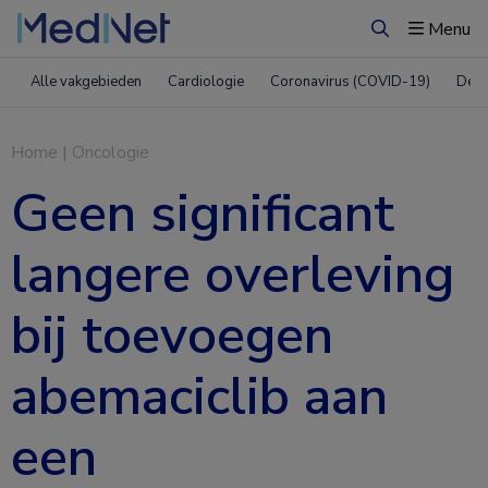
Menu
Zoeken
Alle vakgebieden
Cardiologie
Coronavirus (COVID-19)
Derm
Home
|
Oncologie
Geen significant
langere overleving
bij toevoegen
abemaciclib aan
een