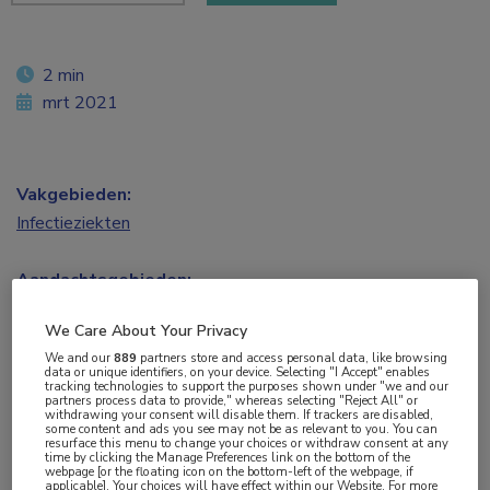
2 min
mrt 2021
Vakgebieden:
Infectieziekten
Aandachtsgebieden:
HIV
,
Virale infecties
We Care About Your Privacy
We and our
889
partners store and access personal data, like browsing
Tags:
data or unique identifiers, on your device. Selecting "I Accept" enables
tracking technologies to support the purposes shown under "we and our
etniciteit
partners process data to provide," whereas selecting "Reject All" or
withdrawing your consent will disable them. If trackers are disabled,
some content and ads you see may not be as relevant to you. You can
resurface this menu to change your choices or withdraw consent at any
In de VS zijn de raciale verschillen in het krijgen
time by clicking the Manage Preferences link on the bottom of the
webpage [or the floating icon on the bottom-left of the webpage, if
van tijdige ART tussen 2012 en 2018 kleiner
applicable]. Your choices will have effect within our Website. For more