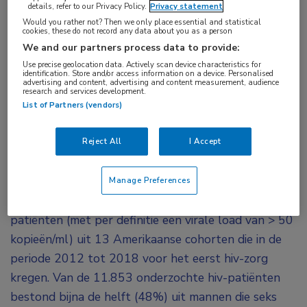
details, refer to our Privacy Policy.
Privacy statement
geworden sinds de komst van de Current
Would you rather not? Then we only place essential and statistical
cookies, these do not record any data about you as a person
Department of Health and Human Services
We and our partners process data to provide:
(DHHS)-richtlijnen. Toch hebben hiv-patiënten
Use precise geolocation data. Actively scan device characteristics for
van Afro-Amerikaanse komaf en hiv-patiënten die
identification. Store and/or access information on a device. Personalised
advertising and content, advertising and content measurement, audience
research and services development.
drugsverslaafd zijn nog steeds bepaalde
List of Partners (vendors)
achterstanden in het krijgen van goede zorg.
De DHHS-richtlijnen dateren uit 2012 en bevatten
Reject All
I Accept
de aanbeveling dat elke hiv-patiënt ART moet
krijgen ongeacht diens aantal CD4-cellen.
Manage Preferences
Onderzocht werden behandelnaïeve volwassen hiv-
patiënten (met per definitie een virale load van > 50
kopieën/ml) uit 13 Amerikaanse cohorten die in de
periode 2012 tot 2018 voor het eerst hiv-zorg
kregen. Van de 11.853 onderzochte hiv-patiënten
bestond bijna de helft (48%) uit mannen die seks