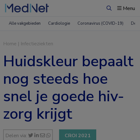
Menu
Zoeken
Alle vakgebieden
Cardiologie
Coronavirus (COVID-19)
Derm
Home
|
Infectieziekten
Huidskleur bepaalt
nog steeds hoe
snel je goede hiv-
zorg krijgt
Delen via:
CROI 2021