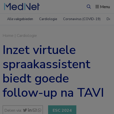
Menu
Zoeken
Alle vakgebieden
Cardiologie
Coronavirus (COVID-19)
Derm
Home
|
Cardiologie
Inzet virtuele
spraakassistent
biedt goede
follow-up na TAVI
Delen via:
ESC 2024