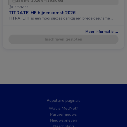
za 9 mei 2026 om 16:30 uur
Barcelona
TITRATE-HF bijeenkomst 2026
TITRATE HF is een mooi succes dankzij een brede deelname …
Meer informatie →
Inschrijven gesloten
Populaire pagina’s
Wat is MedNet?
Partnernieuws
Nieuwsbrieven
Nascholing