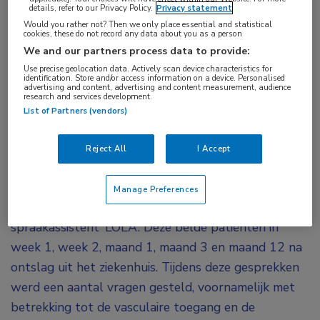
details, refer to our Privacy Policy.
Privacy statement
patiënten na een transkatheter
Would you rather not? Then we only place essential and statistical
aortaklepimplantatie (TAVI) te volgen, maakt
cookies, these do not record any data about you as a person
We and our partners process data to provide:
identificatie van patiënten met een hoog risico op
Use precise geolocation data. Actively scan device characteristics for
complicaties mogelijk. Bovendien gaf 89% van de
identification. Store and/or access information on a device. Personalised
advertising and content, advertising and content measurement, audience
patiënten aan dat zij (zeer) tevreden waren met
research and services development.
List of Partners (vendors)
deze nieuwe manier van follow-up.
TeleTAVI was een prospectieve, observationele,
Reject All
I Accept
single-centerstudie waar patiënten aan deelnamen
die in 2023 een TAVI kregen. Zij kregen de optie om
Manage Preferences
de follow-up te doen met de virtuele
spraakassistent ‘LOLA’. Deze belde patiënten in
week 1, week 2, maand 1, maand 3 en maand 12 na
ontslag uit het ziekenhuis. Tijdens deze gesprekken
werd een aantal vragen gesteld, voornamelijk met
betrekking tot de vasculaire toegang en de