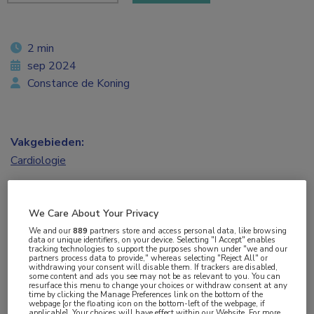
2 min
sep 2024
Constance de Koning
Vakgebieden:
Cardiologie
Aandachtsgebieden:
We Care About Your Privacy
Atherosclerose
,
Interventiecardiologie
,
Kleplijden
We and our
889
partners store and access personal data, like browsing
data or unique identifiers, on your device. Selecting "I Accept" enables
tracking technologies to support the purposes shown under "we and our
Tags:
partners process data to provide," whereas selecting "Reject All" or
withdrawing your consent will disable them. If trackers are disabled,
artificiële intelligentie
,
TAVI
,
telemonitoring
some content and ads you see may not be as relevant to you. You can
resurface this menu to change your choices or withdraw consent at any
time by clicking the Manage Preferences link on the bottom of the
webpage [or the floating icon on the bottom-left of the webpage, if
Het gebruik van een virtuele spraakassistent om
applicable]. Your choices will have effect within our Website. For more