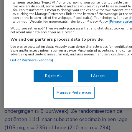
whereas selecting "Reject All" or withdrawing your consent will disable them. 
grote bloedingen, ontbreken effectieve en veilige
trackers are disabled, some content and ads you see may not be as relevant to
You can resurface this menu to change your choices or withdraw consent at a
by clicking the Manage Preferences link on the bottom of the webpage [or the fl
anticoagulantia voor deze patiëntengroep tot op
icon on the bottom-left of the webpage, if applicable]. Your choices will have ef
within our Website. For more details, refer to our Privacy Policy.
Privacy stat
heden. Wolfgang Winkelmayer liet in de
Late
Would you rather not? Then we only place essential and statistical cookies, the
Breaking Clinical Trials
-sessie zien dat daar
not record any data about you as a person
We and our partners process data to provide:
verandering in zou kunnen komen met osocimab.
Use precise geolocation data. Actively scan device characteristics for identificatio
Store and/or access information on a device. Personalised advertising and conten
Winkelmayer en zijn collega’s zochten uit of
advertising and content measurement, audience research and services developm
List of Partners (vendors)
osocimab – een antilichaam dat bindt aan de factor
XIa en het zo remt – een geschikt anticoagulans kan
Reject All
I Accept
zijn voor deze patiëntengroep. Dit deden ze als
onderdeel van de internationale CONVERT-studie;
Manage Preferences
een dubbelblinde fase IIb-trial met 704
nierpatiënten die 3 keer per week hemodialyse
ondergingen (≥ 9 uur/week). Ze randomiseerden de
patiënten 1:1:1 naar subcutane osocimab in een lage
(105 mg; n = 235) of hoge (210 mg; n = 234)