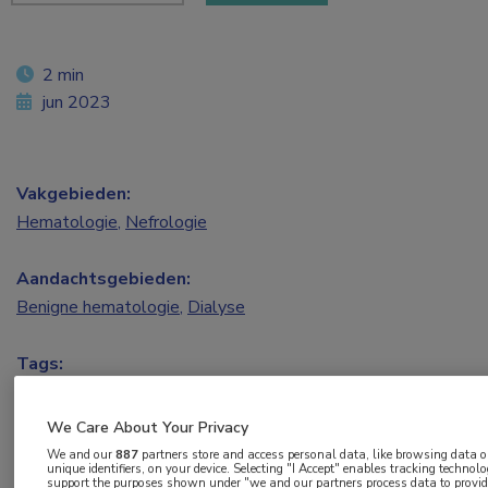
2 min
jun 2023
Vakgebieden:
Hematologie
,
Nefrologie
Aandachtsgebieden:
Benigne hematologie
,
Dialyse
Tags:
antistolling
,
bloeding
,
osocimab
,
trombose
We Care About Your Privacy
Hoewel hemodialysepatiënten een verhoogd
We and our
887
partners store and access personal data, like browsing data o
unique identifiers, on your device. Selecting "I Accept" enables tracking technolo
risico hebben op trombotische events én op
support the purposes shown under "we and our partners process data to provid