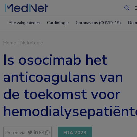
Zoe
Alle vakgebieden
Cardiologie
Coronavirus (COVID-19)
Derm
Home
|
Nefrologie
Is osocimab het
anticoagulans van
de toekomst voor
hemodialysepatiënt
Delen via:
ERA 2023