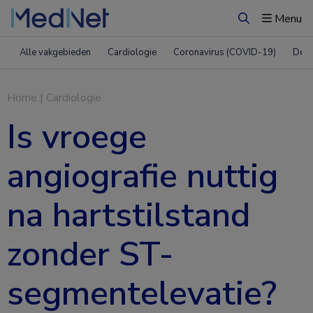
Menu
Zoeken
Alle vakgebieden
Cardiologie
Coronavirus (COVID-19)
Derm
Home
|
Cardiologie
Is vroege
angiografie nuttig
na hartstilstand
zonder ST-
segmentelevatie?