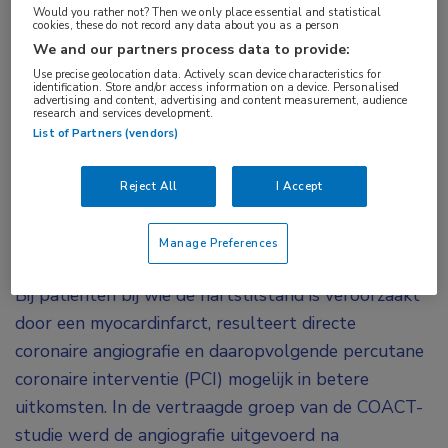
Would you rather not? Then we only place essential and statistical
Cardiac arresT (COACT)-studie is voor het eerst
cookies, these do not record any data about you as a person
We and our partners process data to provide:
bij patiënten met een hartstilstand zonder ST-
Use precise geolocation data. Actively scan device characteristics for
segmentelevatie het effect van directe en
identification. Store and/or access information on a device. Personalised
advertising and content, advertising and content measurement, audience
vertraagde angiografie op de
research and services development.
List of Partners (vendors)
langetermijnuitkomsten vergeleken. De
overlevingscijfers na 90 dagen, die april jl. in
Reject All
I Accept
NEJM
verschenen, waren vergelijkbaar. Daarom is
het interessant om te weten of dat na een jaar
Manage Preferences
nog steeds het geval is.
Bij patiënten bij wie de hartstilstand is veroorzaakt
door een myocardinfarct, resulteert directe
coronaire angiografie en daaropvolgende percutane
coronaire interventie (PCI) mogelijk in betere
uitkomsten. In de vertraagde groep van de COACT-
studie werd de angiografie uitgevoerd na