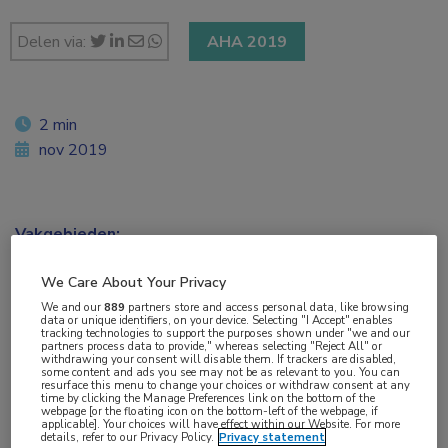
Delen via:
AHA 2019
2 min
nov 2019
Vakgebieden:
Cardiologie
We Care About Your Privacy
We and our
889
partners store and access personal data, like browsing
data or unique identifiers, on your device. Selecting "I Accept" enables
tracking technologies to support the purposes shown under "we and our
partners process data to provide," whereas selecting "Reject All" or
withdrawing your consent will disable them. If trackers are disabled,
Tags:
some content and ads you see may not be as relevant to you. You can
resurface this menu to change your choices or withdraw consent at any
angiografie
time by clicking the Manage Preferences link on the bottom of the
webpage [or the floating icon on the bottom-left of the webpage, if
applicable]. Your choices will have effect within our Website. For more
details, refer to our Privacy Policy.
Privacy statement
In de Nederlandse COronary Angiography after