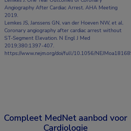
Lemkes J. One Year Outcomes of Coronary
Angiography After Cardiac Arrest. AHA Meeting
2019.
Lemkes JS, Janssens GN, van der Hoeven NW, et al.
Coronary angiography after cardiac arrest without
ST-Segment Elevation. N Engl J Med
2019;380:1397-407.
https://www.nejm.org/doi/full/10.1056/NEJMoa1816
Compleet MedNet aanbod voor
Cardiologie