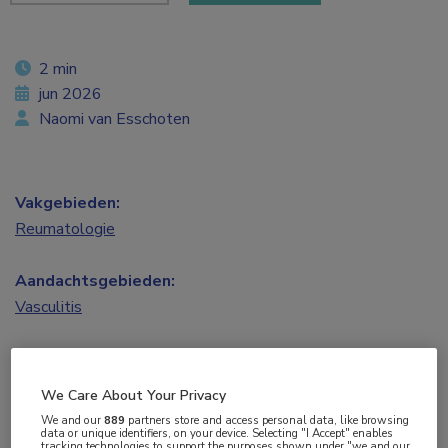
2 min
jun 2026
Naomi van Esschoten
Vakgebieden:
Reumatologie
Aandachtsgebieden:
Vasculitis
Tags:
arteriitis
,
polymyalgia rheumatica
,
rituximab
We Care About Your Privacy
We and our
889
partners store and access personal data, like browsing
data or unique identifiers, on your device. Selecting "I Accept" enables
In een eerste grotere gerandomiseerde trial
tracking technologies to support the purposes shown under "we and our