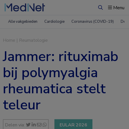
Menu
Zoeken
Alle vakgebieden
Cardiologie
Coronavirus (COVID-19)
Derm
Home
|
Reumatologie
Jammer: rituximab
bij polymyalgia
rheumatica stelt
teleur
Delen via:
EULAR 2026