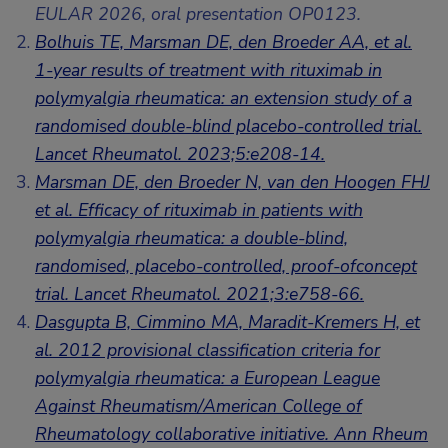
EULAR 2026, oral presentation OP0123.
Bolhuis TE, Marsman DE, den Broeder AA, et al.
1-year results of treatment with rituximab in
polymyalgia rheumatica: an extension study of a
randomised double-blind placebo-controlled trial.
Lancet Rheumatol. 2023;5:e208-14.
Marsman DE, den Broeder N, van den Hoogen FHJ
et al. Efficacy of rituximab in patients with
polymyalgia rheumatica: a double-blind,
randomised, placebo-controlled, proof-ofconcept
trial. Lancet Rheumatol. 2021;3:e758-66.
Dasgupta B, Cimmino MA, Maradit-Kremers H, et
al. 2012 provisional classification criteria for
polymyalgia rheumatica: a European League
Against Rheumatism/American College of
Rheumatology collaborative initiative. Ann Rheum