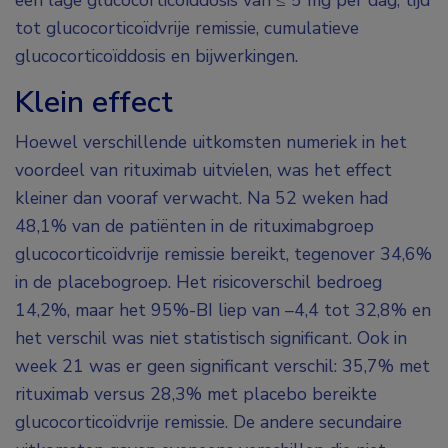
een lage glucocorticoïddosis van ≤ 5 mg per dag, tijd
tot glucocorticoïdvrije remissie, cumulatieve
glucocorticoïddosis en bijwerkingen.
Klein effect
Hoewel verschillende uitkomsten numeriek in het
voordeel van rituximab uitvielen, was het effect
kleiner dan vooraf verwacht. Na 52 weken had
48,1% van de patiënten in de rituximabgroep
glucocorticoïdvrije remissie bereikt, tegenover 34,6%
in de placebogroep. Het risicoverschil bedroeg
14,2%, maar het 95%-BI liep van –4,4 tot 32,8% en
het verschil was niet statistisch significant. Ook in
week 21 was er geen significant verschil: 35,7% met
rituximab versus 28,3% met placebo bereikte
glucocorticoïdvrije remissie. De andere secundaire