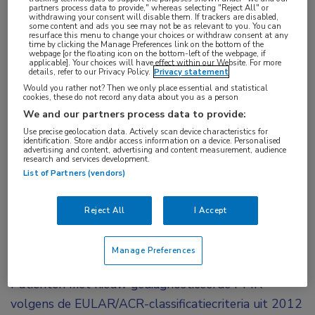
partners process data to provide," whereas selecting "Reject All" or
heeft rituximab bij patiënten met nieuw
withdrawing your consent will disable them. If trackers are disabled,
some content and ads you see may not be as relevant to you. You can
gediagnosticeerde polymyalgia rheumatica
resurface this menu to change your choices or withdraw consent at any
time by clicking the Manage Preferences link on the bottom of the
(PMR) niet geleid tot een statistisch significante
webpage [or the floating icon on the bottom-left of the webpage, if
applicable]. Your choices will have effect within our Website. For more
details, refer to our Privacy Policy.
Privacy statement
toename van glucocorticoïdvrije remissie na 52
Would you rather not? Then we only place essential and statistical
1
weken.
Dat blijkt uit de Nederlandse REDUCE
cookies, these do not record any data about you as a person
PMR 1-studie.
We and our partners process data to provide:
Use precise geolocation data. Actively scan device characteristics for
identification. Store and/or access information on a device. Personalised
Rituximab liet eerder veelbelovende resultaten zien
advertising and content, advertising and content measurement, audience
research and services development.
2,3
in een kleine proof-of-conceptstudie.
Deze
List of Partners (vendors)
bevindingen zijn nu getest in een grotere
gerandomiseerde studie in 7 Nederlandse
Reject All
I Accept
ziekenhuizen.
Glucocorticoïdvrije remissie
Manage Preferences
Patiënten met nieuw gediagnosticeerde PMR
volgens de EULAR/ACR-classificatiecriteria uit 2012