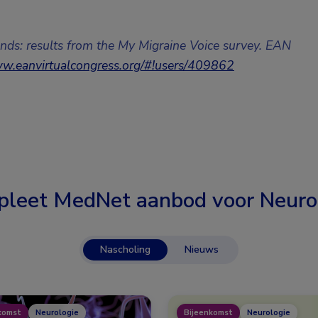
ands: results from the My Migraine Voice survey. EAN
ww.eanvirtualcongress.org/#!users/409862
leet MedNet aanbod voor
Neuro
Nascholing
Nieuws
komst
Neurologie
Bijeenkomst
Neurologie