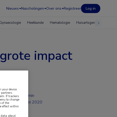
Nieuws
Nascholingen
Over ons
Registreer
Log in
Gynaecologie
Heelkunde
Hematologie
Huisartsgeneeskunde
 grote impact
n your device.
 partners
2 min
em. If trackers
 menu to change
mei 2020
 of the
e effect within
y data about