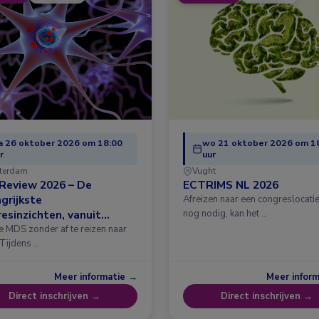
 26 oktober 2026 om 18:00
wo 21 oktober 2026 om 1
r
uur
terdam
Vught
Review 2026 – De
ECTRIMS NL 2026
grijkste
Afreizen naar een congreslocatie?
esinzichten, vanuit
nog nodig, kan het …
erdam
e MDS zonder af te reizen naar
 Tijdens …
Meer informatie →
Meer infor
Direct inschrijven →
Direct inschrijven →