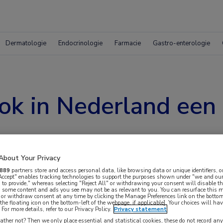
Dermatologie
Endocrinologie
Farmacie
Gastro-enterologie
ook in Nederland een
About Your Privacy
889
partners store and access personal data, like browsing data or unique identifiers, o
 Accept" enables tracking technologies to support the purposes shown under "we and our
aine Voice-survey’ maken duidelijk dat migraine
 to provide," whereas selecting "Reject All" or withdrawing your consent will disable th
, some content and ads you see may not be as relevant to you. You can resurface this
en economische impact heeft. Patiënten met
 or withdraw consent at any time by clicking the Manage Preferences link on the bottom
the floating icon on the bottom-left of the webpage, if applicable]. Your choices will hav
edicijnen lijken er meer last van te hebben.
For more details, refer to our Privacy Policy.
Privacy statement
ther not? Then we only place essential and statistical cookies, these do not record an