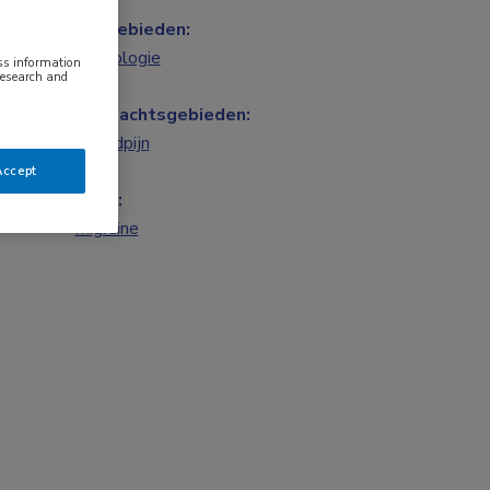
Vakgebieden:
Neurologie
ess information
research and
Aandachtsgebieden:
Hoofdpijn
Accept
Tags:
migraine