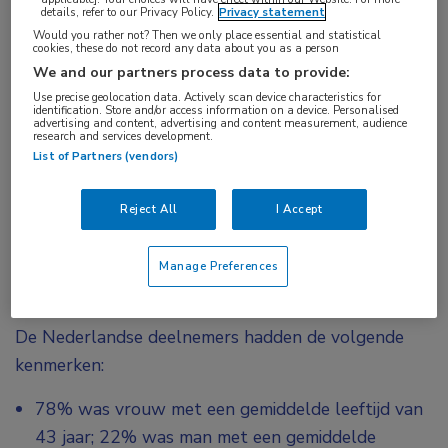
details, refer to our Privacy Policy.
Privacy statement
therapiefalen op meerdere profylactische
Would you rather not? Then we only place essential and statistical
cookies, these do not record any data about you as a person
medicijnen lijken er meer last van te hebben.
We and our partners process data to provide:
Deze resultaten zijn in lijn met de algehele
Use precise geolocation data. Actively scan device characteristics for
resultaten die in deze wereldwijde survey zijn
identification. Store and/or access information on a device. Personalised
advertising and content, advertising and content measurement, audience
gevonden.
research and services development.
List of Partners (vendors)
De totale studie omvatten 31 landen in Noord- en
Zuid-Amerika, Europa, het Midden-Oosten, Noord-
Reject All
I Accept
Afrika en de Azië-Pacific regio. Van de 11.266
deelnemende patiënten woonden er 340 in
Manage Preferences
Nederland.
De Nederlandse deelnemers hadden de volgende
kenmerken:
78% was vrouw met een gemiddelde leeftijd van
43 jaar; 22% was man met een gemiddelde