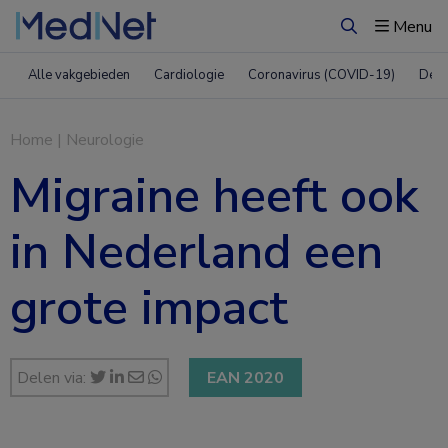
Menu
Zoeken
Alle vakgebieden
Cardiologie
Coronavirus (COVID-19)
Derm
Home
|
Neurologie
Migraine heeft ook
in Nederland een
grote impact
Delen via:
EAN 2020