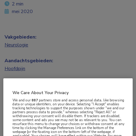
2 min
mei 2020
Vakgebieden:
Neurologie
Aandachtsgebieden:
Hoofdpijn
Tags:
migraine
We Care About Your Privacy
We and our
887
partners store and access personal data, like browsing
data or unique identifiers, on your device. Selecting "I Accept" enables
tracking technologies to support the purposes shown under "we and our
De Nederlandse resultaten van de ‘My Migraine
partners process data to provide," whereas selecting "Reject All" or
withdrawing your consent will disable them. If trackers are disabled,
Voice-survey’ maken duidelijk dat migraine een
some content and ads you see may not be as relevant to you. You can
resurface this menu to change your choices or withdraw consent at any
aanzienlijke functionele, emotionele en
time by clicking the Manage Preferences link on the bottom of the
webpage [or the floating icon on the bottom-left of the webpage, if
economische impact heeft. Patiënten met
applicable]. Your choices will have effect within our Website. For more