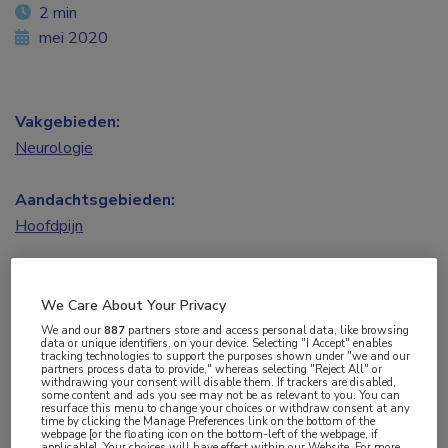
2 min
mei 2020
Vakgebieden:
Neurologie
Aandachtsgebieden:
Hoofdpijn
Tags:
migraine
We Care About Your Privacy
We and our
887
partners store and access personal data, like browsing
data or unique identifiers, on your device. Selecting "I Accept" enables
tracking technologies to support the purposes shown under "we and our
De Nederlandse resultaten van de ‘My Migraine
partners process data to provide," whereas selecting "Reject All" or
withdrawing your consent will disable them. If trackers are disabled,
Voice-survey’ maken duidelijk dat migraine een
some content and ads you see may not be as relevant to you. You can
resurface this menu to change your choices or withdraw consent at any
aanzienlijke functionele, emotionele en
time by clicking the Manage Preferences link on the bottom of the
webpage [or the floating icon on the bottom-left of the webpage, if
economische impact heeft. Patiënten met
applicable]. Your choices will have effect within our Website. For more