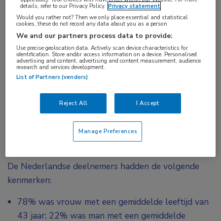
details, refer to our Privacy Policy.
Privacy statement
therapiefalen op meerdere profylactische
Would you rather not? Then we only place essential and statistical
cookies, these do not record any data about you as a person
medicijnen lijken er meer last van te hebben.
We and our partners process data to provide:
Deze resultaten zijn in lijn met de algehele
Use precise geolocation data. Actively scan device characteristics for
resultaten die in deze wereldwijde survey zijn
identification. Store and/or access information on a device. Personalised
advertising and content, advertising and content measurement, audience
gevonden.
research and services development.
List of Partners (vendors)
De totale studie omvatten 31 landen in Noord- en
Zuid-Amerika, Europa, het Midden-Oosten, Noord-
Reject All
I Accept
Afrika en de Azië-Pacific regio. Van de 11.266
deelnemende patiënten woonden er 340 in
Manage Preferences
Nederland.
De Nederlandse deelnemers hadden de volgende
kenmerken:
78% was vrouw met een gemiddelde leeftijd van
43 jaar; 22% was man met een gemiddelde