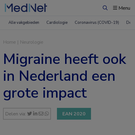
Menu
Zoeken
Alle vakgebieden
Cardiologie
Coronavirus (COVID-19)
Derm
Home
|
Neurologie
Migraine heeft ook
in Nederland een
grote impact
Delen via:
EAN 2020