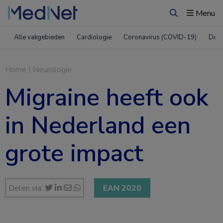
Menu
Zoeken
Alle vakgebieden
Cardiologie
Coronavirus (COVID-19)
Derm
Home
|
Neurologie
Migraine heeft ook
in Nederland een
grote impact
Delen via:
EAN 2020