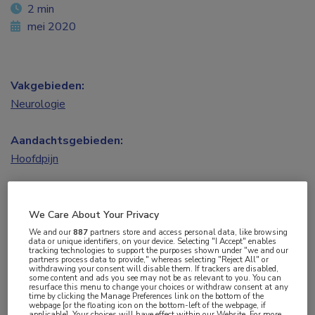
2 min
mei 2020
Vakgebieden:
Neurologie
Aandachtsgebieden:
Hoofdpijn
Tags:
migraine
We Care About Your Privacy
We and our
887
partners store and access personal data, like browsing
data or unique identifiers, on your device. Selecting "I Accept" enables
tracking technologies to support the purposes shown under "we and our
De Nederlandse resultaten van de ‘My Migraine
partners process data to provide," whereas selecting "Reject All" or
withdrawing your consent will disable them. If trackers are disabled,
Voice-survey’ maken duidelijk dat migraine een
some content and ads you see may not be as relevant to you. You can
resurface this menu to change your choices or withdraw consent at any
aanzienlijke functionele, emotionele en
time by clicking the Manage Preferences link on the bottom of the
webpage [or the floating icon on the bottom-left of the webpage, if
economische impact heeft. Patiënten met
applicable]. Your choices will have effect within our Website. For more