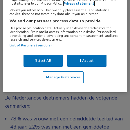
details, refer to our Privacy Policy.
Privacy statement
therapiefalen op meerdere profylactische
Would you rather not? Then we only place essential and statistical
cookies, these do not record any data about you as a person
medicijnen lijken er meer last van te hebben.
We and our partners process data to provide:
Deze resultaten zijn in lijn met de algehele
Use precise geolocation data. Actively scan device characteristics for
resultaten die in deze wereldwijde survey zijn
identification. Store and/or access information on a device. Personalised
advertising and content, advertising and content measurement, audience
gevonden.
research and services development.
List of Partners (vendors)
De totale studie omvatten 31 landen in Noord- en
Zuid-Amerika, Europa, het Midden-Oosten, Noord-
Reject All
I Accept
Afrika en de Azië-Pacific regio. Van de 11.266
deelnemende patiënten woonden er 340 in
Manage Preferences
Nederland.
De Nederlandse deelnemers hadden de volgende
kenmerken:
78% was vrouw met een gemiddelde leeftijd van
43 jaar; 22% was man met een gemiddelde