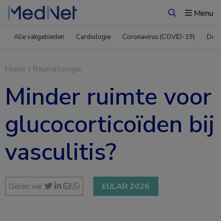
Menu
Zoeken
Alle vakgebieden
Cardiologie
Coronavirus (COVID-19)
Derm
Home
|
Reumatologie
Minder ruimte voor
glucocorticoïden bij
vasculitis?
Delen via:
EULAR 2026