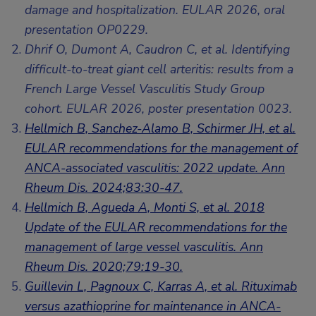
damage and hospitalization. EULAR 2026, oral
presentation OP0229.
Dhrif O, Dumont A, Caudron C, et al. Identifying
difficult-to-treat giant cell arteritis: results from a
French Large Vessel Vasculitis Study Group
cohort. EULAR 2026, poster presentation 0023.
Hellmich B, Sanchez-Alamo B, Schirmer JH, et al.
EULAR recommendations for the management of
ANCA-associated vasculitis: 2022 update. Ann
Rheum Dis. 2024;83:30-47.
Hellmich B, Agueda A, Monti S, et al. 2018
Update of the EULAR recommendations for the
management of large vessel vasculitis. Ann
Rheum Dis. 2020;79:19-30.
Guillevin L, Pagnoux C, Karras A, et al. Rituximab
versus azathioprine for maintenance in ANCA-