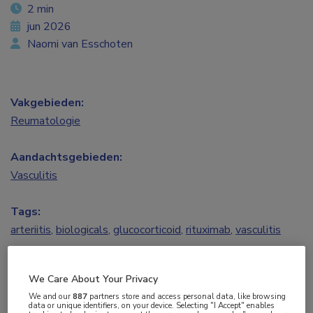
2 min
jun 2026
Naomi van Esschoten
Vakgebieden:
Reumatologie
Aandachtsgebieden:
Vasculitis
Tags:
arteriitis
,
biologicals
,
glucocorticoid
,
rituximab
,
vasculitis
Chronisch gebruik van laaggedoseerde
We Care About Your Privacy
glucocorticoïden bij ANCA-geassocieerde
We and our
887
partners store and access personal data, like browsing
data or unique identifiers, on your device. Selecting "I Accept" enables
vasculitis (AAV) komt veel voor, maar hangt