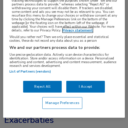
tracking technologies to support the purposes shown under "we and our
partners process data to provide," whereas selecting "Reject All" or
samen met meer schadeaccumulatie en
withdrawing your consent will disable them. If trackers are disabled,
some content and ads you see may not be as relevant to you. You can
ziekenhuisopnames. Dat blijkt uit nieuwe real-
resurface this menu to change your choices or withdraw consent at any
time by clicking the Manage Preferences link on the bottom of the
1
world data.
Ook studieresultaten bij
webpage [or the floating icon on the bottom-left of the webpage, if
applicable]. Your choices will have effect within our Website. For more
reuscelarteriitis (RCA) laten zien hoe lastig
details, refer to our Privacy Policy.
Privacy statement
2
Would you rather not? Then we only place essential and statistical
glucocorticoïdsparing in de praktijk blijft.
cookies, these do not record any data about you as a person
We and our partners process data to provide:
Glucocorticoïden zijn de hoeksteen van de initiële
Use precise geolocation data. Actively scan device characteristics for
behandeling van vasculitis. De EULAR-richtlijnen
identification. Store and/or access information on a device. Personalised
advertising and content, advertising and content measurement, audience
3,4
research and services development.
geven hiervoor aanbevelingen.
De komst van
List of Partners (vendors)
biologics zoals rituximab als onderhoudsbehandeling
5
heeft het risico op exacerbaties bij AAV verlaagd.
Reject All
I Accept
Onduidelijk is of laaggedoseerde glucocorticoïden
nog iets toevoegen aan die behandeling zonder het
Manage Preferences
risico op bijwerkingen te verhogen.
Exacerbaties