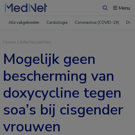
Menu
Zoeken
Alle vakgebieden
Cardiologie
Coronavirus (COVID-19)
Derm
Home
|
Infectieziekten
Mogelijk geen
bescherming van
doxycycline tegen
soa’s bij cisgender
vrouwen