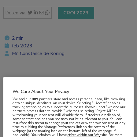
Delen via:
CROI 2023
2 min
feb 2023
Mr. Constance de Koning
Vakgebieden:
Dermatologie
,
Infectieziekten
We Care About Your Privacy
We and our
889
partners store and access personal data, like browsing
Aandachtsgebieden:
data or unique identifiers, on your device. Selecting "I Accept" enables
tracking technologies to support the purposes shown under "we and our
Antibioticaresistentie
,
Bacteriële infecties
,
partners process data to provide," whereas selecting "Reject All" or
withdrawing your consent will disable them. If trackers are disabled,
Schimmelinfecties
,
SOA
,
Venereologie
some content and ads you see may not be as relevant to you. You can
resurface this menu to change your choices or withdraw consent at any
time by clicking the Manage Preferences link on the bottom of the
webpage [or the floating icon on the bottom-left of the webpage, if
Tags:
applicable]. Your choices will have effect within our Website. For more