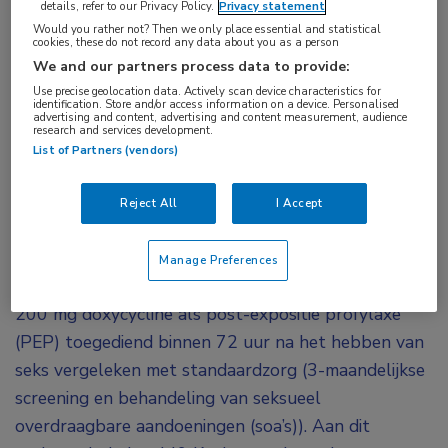
details, refer to our Privacy Policy.
Privacy statement
doxycycline
,
postexpositieprofylaxe
,
sekseverschillen
,
Would you rather not? Then we only place essential and statistical
cookies, these do not record any data about you as a person
transgender
We and our partners process data to provide:
Use precise geolocation data. Actively scan device characteristics for
Hoewel het gebruik van doxycycline na
identification. Store and/or access information on a device. Personalised
advertising and content, advertising and content measurement, audience
onbeschermde seks bij transgendervrouwen en
research and services development.
List of Partners (vendors)
bij mannen die seks hebben met mannen, de
overdracht van seksueel overdraagbare
Reject All
I Accept
aandoeningen kan voorkomen, lijkt dit niet het
geval te zijn bij cisgender vrouwen.
Manage Preferences
In een open-label gerandomiseerd onderzoek werd
200 mg doxycycline als post-expositie profylaxe
(PEP) toegediend binnen 72 uur na het hebben van
seks vergeleken met standaardzorg (3-maandelijkse
screening en behandeling van seksueel
overdraagbare aandoeningen (soa’s)). Aan dit