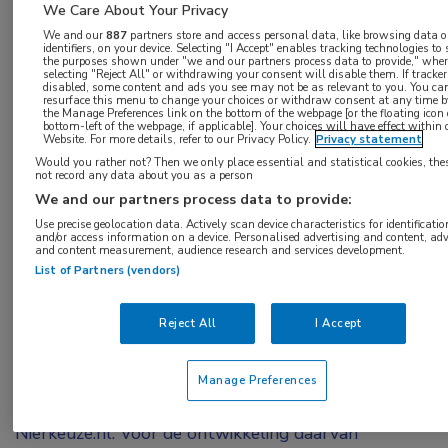
We Care About Your Privacy
Het abstract van dr. Hessel Peters-Sengers
We and our
887
partners store and access personal data, like browsing data o
identifiers, on your device. Selecting "I Accept" enables tracking technologies to
(Amsterdam UMC) werd beoordeeld als een van
the purposes shown under "we and our partners process data to provide," whe
selecting "Reject All" or withdrawing your consent will disable them. If tracker
de beste abstracts van jonge onderzoekers. Hij
disabled, some content and ads you see may not be as relevant to you. You ca
resurface this menu to change your choices or withdraw consent at any time by
omschrijft
hierin
hoe hij en zijn collega’s
the Manage Preferences link on the bottom of the webpage [or the floating icon
bottom-left of the webpage, if applicable]. Your choices will have effect within 
algoritmen ontwikkelden voor Nierkeuze.nl; een
Website. For more details, refer to our Privacy Policy.
Privacy statement
applicatie die artsen en nierpatiënten kan helpen
Would you rather not? Then we only place essential and statistical cookies, the
not record any data about you as a person
bij samen beslissen rond de start van
We and our partners process data to provide:
nierfunctievervangende therapie.
Use precise geolocation data. Actively scan device characteristics for identificatio
and/or access information on a device. Personalised advertising and content, adv
and content measurement, audience research and services development.
Om samen te kunnen beslissen over de keuze voor
List of Partners (vendors)
een niertransplantatie of langdurige dialyse, is
evidence-based, prognostische informatie nodig over
Reject All
I Accept
de implicaties van deze behandelingen op individueel
niveau. De onderzoekers wilden deze informatie
Manage Preferences
beschikbaar maken via de webbased applicatie
Nierkeuze.nl. Voor de ontwikkeling daarvan