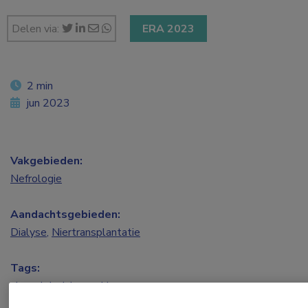
Delen via:
ERA 2023
2 min
jun 2023
Vakgebieden:
Nefrologie
Aandachtsgebieden:
Dialyse
,
Niertransplantatie
Tags:
shared decision making