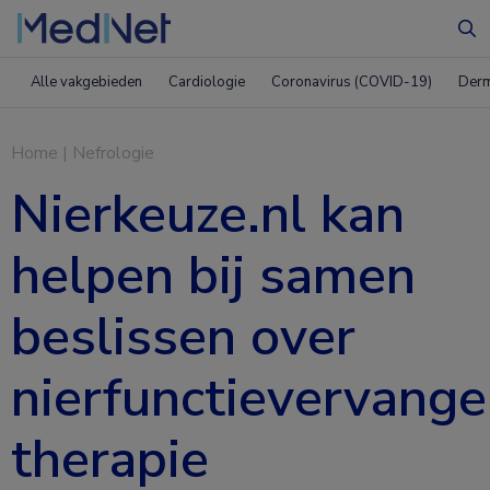
Zo
Alle vakgebieden
Cardiologie
Coronavirus (COVID-19)
Derm
Home
|
Nefrologie
Nierkeuze.nl kan
helpen bij samen
beslissen over
nierfunctievervang
therapie