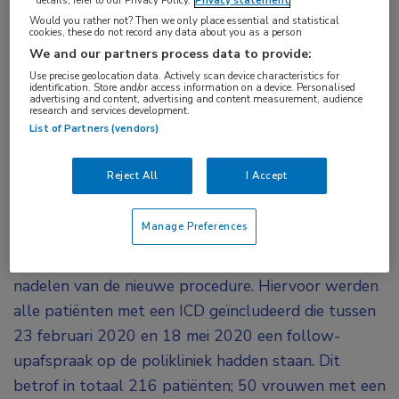
blijkt zeer nuttig te zijn. Dit vermindert niet
Would you rather not? Then we only place essential and statistical
cookies, these do not record any data about you as a person
alleen het aantal bezoeken door de patiënt aan
We and our partners process data to provide:
de polikliniek en daarmee het aantal contacten,
Use precise geolocation data. Actively scan device characteristics for
identification. Store and/or access information on a device. Personalised
maar maakt ook een snelle identificatie van
advertising and content, advertising and content measurement, audience
research and services development.
technische en klinische problemen mogelijk.
List of Partners (vendors)
Tijdens de COVID-19-pandemie is in een ziekenhuis
Reject All
I Accept
in Bologna de controle van ICD’s op de polikliniek
sterk afgenomen terwijl monitoring op afstand juist
Manage Preferences
toenam. Zanni et al. beschreven in deze studie het
nieuw geïmplementeerd protocol en de voor- en
nadelen van de nieuwe procedure. Hiervoor werden
alle patiënten met een ICD geïncludeerd die tussen
23 februari 2020 en 18 mei 2020 een follow-
upafspraak op de polikliniek hadden staan. Dit
betrof in totaal 216 patiënten; 50 vrouwen met een