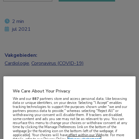
2 min
jul 2021
Vakgebieden:
Cardiologie
,
Coronavirus (COVID-19)
Aandachtsgebieden:
Interventiecardiologie
,
Ritmestoornissen
We Care About Your Privacy
We and our
887
partners store and access personal data, like browsing
data or unique identifiers, on your device. Selecting "I Accept" enables
Tags:
tracking technologies to support the purposes shown under "we and our
partners process data to provide," whereas selecting "Reject All" or
ICD
,
telemonitoring
withdrawing your consent will disable them. If trackers are disabled,
some content and ads you see may not be as relevant to you. You can
resurface this menu to change your choices or withdraw consent at any
time by clicking the Manage Preferences link on the bottom of the
Het op afstand monitoren van een
webpage [or the floating icon on the bottom-left of the webpage, if
applicable]. Your choices will have effect within our Website. For more
implanteerbare cardioverter-defibrillator (ICD)
details, refer to our Privacy Policy.
Privacy statement