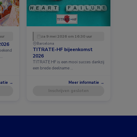
uur
za 9 mei 2026 om 16:30 uur
2026
Barcelona
TITRATE-HF bijeenkomst
 bekend
2026
 …
TITRATE HF is een mooi succes dankzij
een brede deelname …
matie →
Meer informatie →
Inschrijven gesloten