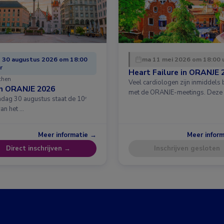
 30 augustus 2026 om 18:00
ma 11 mei 2026 om 18:00 
r
Heart Failure in ORANJE 
chen
Veel cardiologen zijn inmiddels
in ORANJE 2026
met de ORANJE-meetings. Deze
dag 30 augustus staat de 10ᵉ
van het …
Meer informatie →
Meer infor
Direct inschrijven →
Inschrijven gesloten