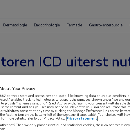
Dermatologie
Endocrinologie
Farmacie
Gastro-enterologie
oren ICD uiterst nut
About Your Privacy
887
partners store and access personal data, like browsing data or unique identifiers, o
 Accept" enables tracking technologies to support the purposes shown under "we and our
 to provide," whereas selecting "Reject All" or withdrawing your consent will disable th
rbare cardioverter-defibrillator (ICD) blijkt
, some content and ads you see may not be as relevant to you. You can resurface this
 or withdraw consent at any time by clicking the Manage Preferences link on the bottom
leen het aantal bezoeken door de patiënt aan de
the floating icon on the bottom-left of the webpage, if applicable]. Your choices will hav
For more details, refer to our Privacy Policy.
Privacy statement
n, maar maakt ook een snelle identificatie van
ther not? Then we only place essential and statistical cookies, these do not record an
rson