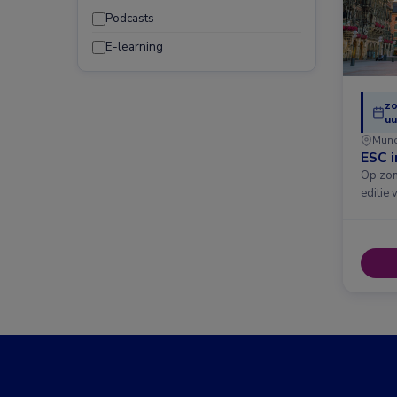
Podcasts
E-learning
zo
uu
Mün
ESC 
Op zon
editie 