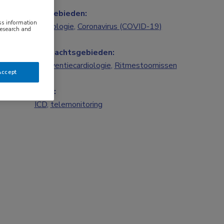
Vakgebieden:
ess information
Cardiologie
,
Coronavirus (COVID-19)
research and
Aandachtsgebieden:
Interventiecardiologie
,
Ritmestoornissen
Accept
Tags:
ICD
,
telemonitoring