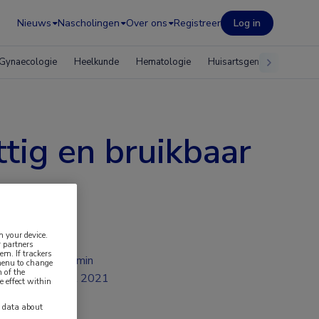
Nieuws
Nascholingen
Over ons
Registreer
Log in
Gynaecologie
Heelkunde
Hematologie
Huisartsgeneeskunde
tig en bruikbaar
n your device.
 partners
em. If trackers
2 min
 menu to change
 of the
jul 2021
e effect within
y data about