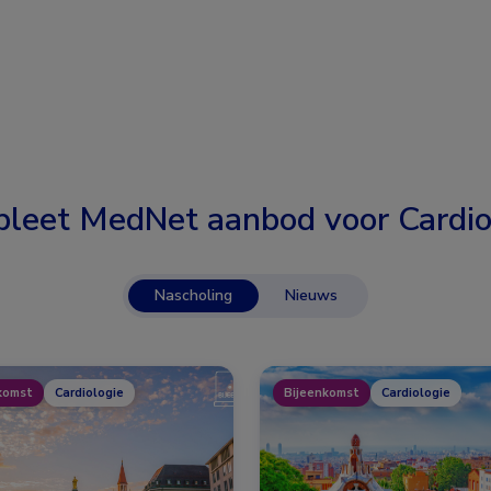
leet MedNet aanbod voor
Cardio
Nascholing
Nieuws
komst
Cardiologie
Bijeenkomst
Cardiologie