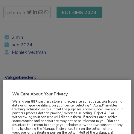
Delen via:
ECTRIMS 2024
2 min
sep 2024
Moniek Veltman
Vakgebieden:
Neurologie
We Care About Your Privacy
Aandachtsgebieden:
We and our
887
partners store and access personal data, like browsing
data or unique identifiers, on your device. Selecting "I Accept" enables
Multipele Sclerose
tracking technologies to support the purposes shown under "we and our
partners process data to provide," whereas selecting "Reject All" or
withdrawing your consent will disable them. If trackers are disabled,
some content and ads you see may not be as relevant to you. You can
Tags:
resurface this menu to change your choices or withdraw consent at any
time by clicking the Manage Preferences link on the bottom of the
McDonald-criteria
,
PPMS
,
RRMS
webpage [or the floating icon on the bottom-left of the webpage, if