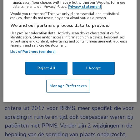
applicable]. Your choices will have effect within our Website. For more
details, refer to our Privacy Policy.
Privacy statement
Would you rather not? Then we only place essential and statistical
De McDonald-criteria uit 2017 borduurden voort
cookies, these do not record any data about you as a person
op het al langer bestaande onderscheid in
We and our partners process data to provide:
criteria voor relapsing remitting MS (RRMS) en
Use precise geolocation data. Actively scan device characteristics for
identification. Store and/or access information on a device. Personalised
primair progressieve MS (PPMS). Een
advertising and content, advertising and content measurement, audience
research and services development.
internationaal panel van onderzoekers uit onder
List of Partners (vendors)
meer Groot-Brittannië en Nederland betoogde
dat de redenen voor dit onderscheid eerder
Reject All
I Accept
historisch dan biologisch zijn en pleitte voor
uniforme criteria.
Manage Preferences
Het onderzoeksconsortium bekeek of de McDonald-
criteria uit 2017 voor RRMS, meer specifiek die voor
spreiding in ruimte en tijd, ook toepasbaar waren bij
patiënten met PPMS. Verder zijn 2 wijzigingen in de
bepaling van de spreiding van plaats onderzocht,