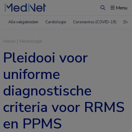
Menu
Zoeken
Alle vakgebieden
Cardiologie
Coronavirus (COVID-19)
Derm
Home
|
Neurologie
Pleidooi voor
uniforme
diagnostische
criteria voor RRMS
en PPMS