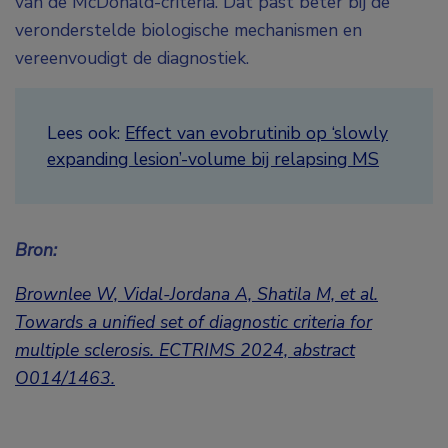
van de McDonald-criteria. Dat past beter bij de
veronderstelde biologische mechanismen en
vereenvoudigt de diagnostiek.
Lees ook:
Effect van evobrutinib op ‘slowly
expanding lesion’-volume bij relapsing MS
Bron:
Brownlee W, Vidal-Jordana A, Shatila M, et al.
Towards a unified set of diagnostic criteria for
multiple sclerosis.
ECTRIMS 2024,
abstract
O014/1463.