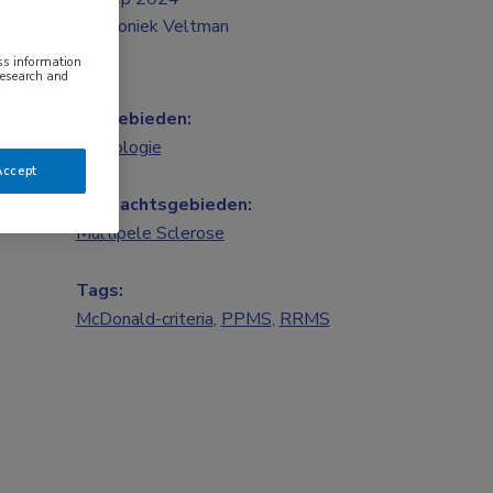
Moniek Veltman
ess information
research and
Vakgebieden:
Neurologie
Accept
Aandachtsgebieden:
Multipele Sclerose
Tags:
McDonald-criteria
,
PPMS
,
RRMS