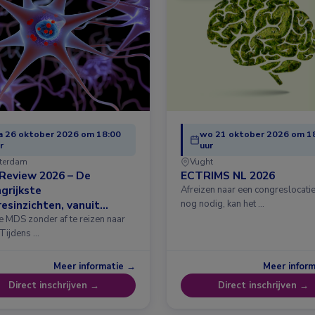
 26 oktober 2026 om 18:00
wo 21 oktober 2026 om 1
r
uur
terdam
Vught
Review 2026 – De
ECTRIMS NL 2026
grijkste
Afreizen naar een congreslocatie?
esinzichten, vanuit
nog nodig, kan het …
erdam
e MDS zonder af te reizen naar
 Tijdens …
Meer informatie →
Meer infor
Direct inschrijven →
Direct inschrijven →