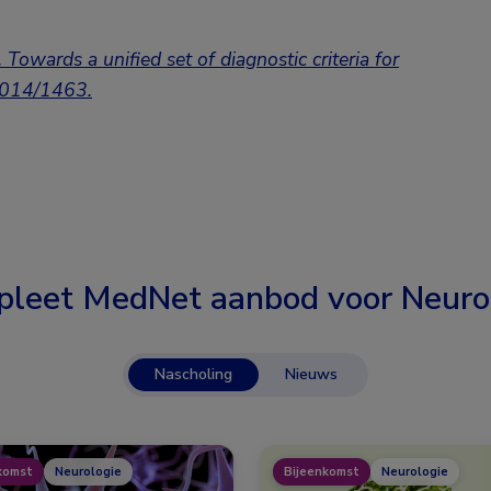
Towards a unified set of diagnostic criteria for
O014/1463.
leet MedNet aanbod voor
Neuro
Nascholing
Nieuws
komst
Neurologie
Bijeenkomst
Neurologie