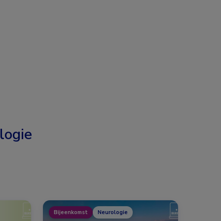
logie
Bijeenkomst
Neurologie