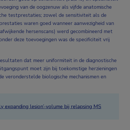
evoeging van de oogzenuw als vijfde anatomische
he testprestaties; zowel de sensitiviteit als de
estprestaties waren goed wanneer aanwezigheid van
r afwijkende hersenscans) werd gecombineerd met
 Zonder deze toevoegingen was de specificiteit vrij
sultaten dat meer uniformiteit in de diagnostische
itgangspunt moet zijn bij toekomstige herzieningen
 de veronderstelde biologische mechanismen en
ly expanding lesion’-volume bij relapsing MS