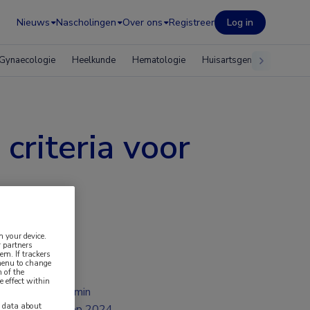
Nieuws
Nascholingen
Over ons
Registreer
Log in
Gynaecologie
Heelkunde
Hematologie
Huisartsgeneeskunde
criteria voor
n your device.
 partners
em. If trackers
 menu to change
 of the
e effect within
2 min
y data about
sep 2024