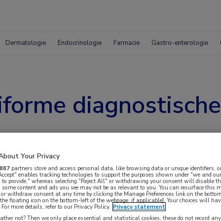
Dermatologie
Endocrinologie
Farmacie
Gastro-enterologie
iforme diagnostische 
About Your Privacy
887
partners store and access personal data, like browsing data or unique identifiers, o
 Accept" enables tracking technologies to support the purposes shown under "we and our
 to provide," whereas selecting "Reject All" or withdrawing your consent will disable th
, some content and ads you see may not be as relevant to you. You can resurface this
 or withdraw consent at any time by clicking the Manage Preferences link on the bottom
the floating icon on the bottom-left of the webpage, if applicable]. Your choices will hav
For more details, refer to our Privacy Policy.
Privacy statement
voort op het al langer bestaande onderscheid in
ther not? Then we only place essential and statistical cookies, these do not record an